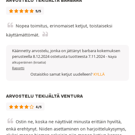
ARVOSTELU TEKIJÄLTÄ BARBARA
5/5
Nopea toimitus, erinomaiset ketjut, toistaiseksi
käyttämättömät.
Käännetty arvostelu, jonka on jättänyt barbara kokemuksen
perusteella 8.12.2024 ostetusta tuotteesta 7.11.2024
-
Näytä
alkuperäinen (kroatia)
Raportti
Ostaisitko samat ketjut uudelleen?
KYLLÄ
ARVOSTELU TEKIJÄLTÄ VENTURA
4/5
Ostin ne, koska ne näyttivät minusta erittäin hyviltä,
enkä erehtynyt. Niiden asettaminen on harjoittelukysymys,