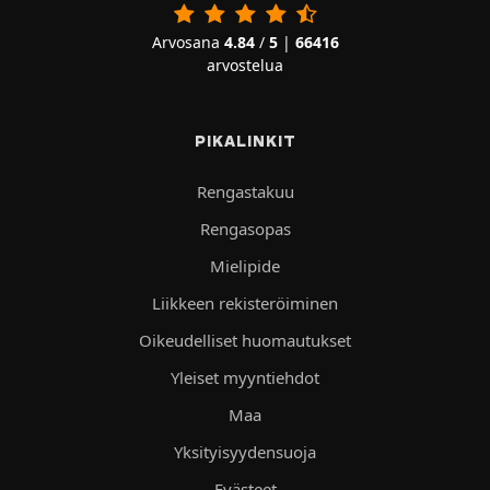
Arvosana
4.84
/
5
|
66416
arvostelua
PIKALINKIT
Rengastakuu
Rengasopas
Mielipide
Liikkeen rekisteröiminen
Oikeudelliset huomautukset
Yleiset myyntiehdot
Maa
Yksityisyydensuoja
Evästeet