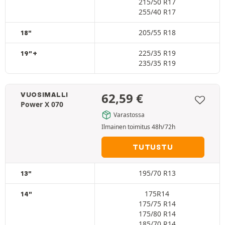
215/50 R17
255/40 R17
205/55 R18
18"
225/35 R19
19"+
235/35 R19
62,59
€
VUOSIMALLI
Power X 070
Varastossa
Ilmainen toimitus 48h/72h
TUTUSTU
195/70 R13
13"
175R14
14"
175/75 R14
175/80 R14
185/70 R14