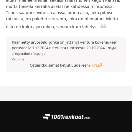
aluksi menee hieman sekaisin niin monen ketjun kanssa,
mutta toisella kerralla asetat ne kahdessa minuutissa.
Tilaus saapui sovitussa ajassa, ainoa asia, joka pitäisi
ratkaista, on paketin seuranta, joka on olematon. Mutta
osto oli koko ajan oikea, samoin kuin lähetys.
Käännetty arvostelu, jonka on jättänyt ventura kokemuksen
perusteella 1.12.2024 ostetusta tuotteesta 23.10.2024
-
Näytä
alkuperäinen (espanja)
Raportti
Ostaisitko samat ketjut uudelleen?
KYLLÄ