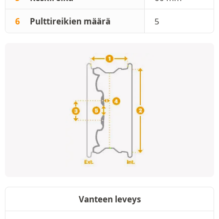
6
Pulttireikien määrä
5
Vanteen leveys