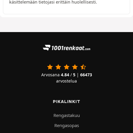
käsittelemään tietojasi erittäin huolellisesti.
Arvosana
4.84
/
5
|
66473
arvostelua
PIKALINKIT
Rengastakuu
Rengasopas