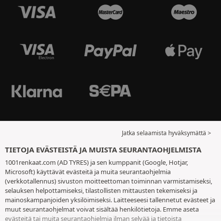
Jatka selaamista hyväksymättä >
TIETOJA EVÄSTEISTÄ JA MUISTA SEURANTAOHJELMISTA
1001renkaat.com (AD TYRES) ja sen kumppanit (Google, Hotjar,
Microsoft) käyttävät evästeitä ja muita seurantaohjelmia
(verkkotallennus) sivuston moitteettoman toiminnan varmistamiseksi,
selauksen helpottamiseksi, tilastollisten mittausten tekemiseksi ja
mainoskampanjoiden yksilöimiseksi. Laitteeseesi tallennetut evästeet ja
muut seurantaohjelmat voivat sisältää henkilötietoja. Emme aseta
evästeitä tai muita seurantaohjelmia ilman selvää ja tietoista