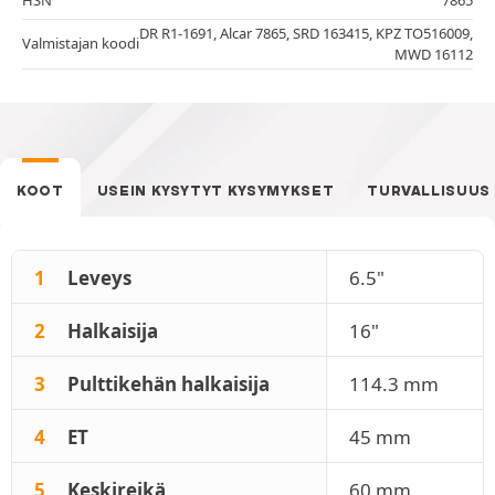
DR R1-1691, Alcar 7865, SRD 163415, KPZ TO516009,
Valmistajan koodi
MWD 16112
KOOT
USEIN KYSYTYT KYSYMYKSET
TURVALLISUUS
1
Leveys
6.5"
2
Halkaisija
16"
3
Pulttikehän halkaisija
114.3 mm
4
ET
45 mm
5
Keskireikä
60 mm