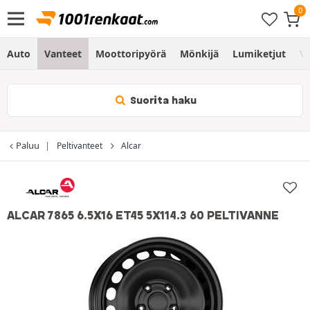
Auto
Vanteet
Moottoripyörä
Mönkijä
Lumiketjut
Vo
Suorita haku
Paluu
Peltivanteet
Alcar
ALCAR 7865 6.5X16 ET45 5X114.3 60 PELTIVANNE