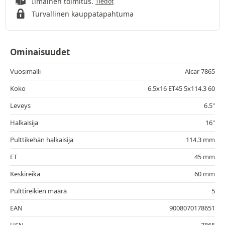
Ilmainen toimitus.
Tiedot
Turvallinen kauppatapahtuma
Ominaisuudet
Vuosimalli
Alcar 7865
Koko
6.5x16 ET45 5x114.3 60
Leveys
6.5"
Halkaisija
16"
Pulttikehän halkaisija
114.3 mm
ET
45 mm
Keskireikä
60 mm
Pulttireikien määrä
5
EAN
9008070178651
HSN
7865