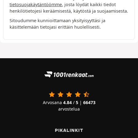
tietosuojakäytäntöömme
, josta löydät kaikki tiedot
henkilötietojesi keräämisestä, käytöstä ja suojaamisesta.
Sitoudumme kunnioittamaan yksityisyyttäsi ja
käsittelemään tietojasi erittäin huolellisesti.
Arvosana
4.84
/
5
|
66473
arvostelua
PIKALINKIT