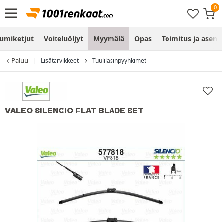
umiketjut
Voiteluöljyt
Myymälä
Opas
Toimitus ja asen
Paluu
Lisätarvikkeet
Tuulilasinpyyhkimet
VALEO SILENCIO FLAT BLADE SET