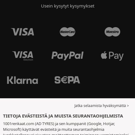
Usein kysytyt kysymykset
Jatka selaamista hyväksymättä >
TIETOJA EVÄSTEISTÄ JA MUISTA SEURANTAOHJELMISTA
1001renkaat.com (AD TYRES) ja sen kumppanit (Google, Hotjar,
Microsoft) käyttävät evästeitä ja muita seurantaohjelmia