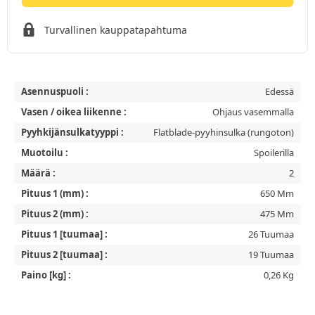
Turvallinen kauppatapahtuma
Asennuspuoli :
Edessä
Vasen / oikea liikenne :
Ohjaus vasemmalla
Pyyhkijänsulkatyyppi :
Flatblade-pyyhinsulka (rungoton)
Muotoilu :
Spoilerilla
Määrä :
2
Pituus 1 (mm) :
650 Mm
Pituus 2 (mm) :
475 Mm
Pituus 1 [tuumaa] :
26 Tuumaa
Pituus 2 [tuumaa] :
19 Tuumaa
Paino [kg] :
0,26 Kg