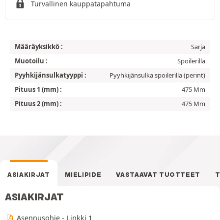
Turvallinen kauppatapahtuma
Määräyksikkö :
Sarja
Muotoilu :
Spoilerilla
Pyyhkijänsulkatyyppi :
Pyyhkijänsulka spoilerilla (perint)
Pituus 1 (mm) :
475 Mm
Pituus 2 (mm) :
475 Mm
ASIAKIRJAT
MIELIPIDE
VASTAAVAT TUOTTEET
T
ASIAKIRJAT
Asennusohje - Linkki 1