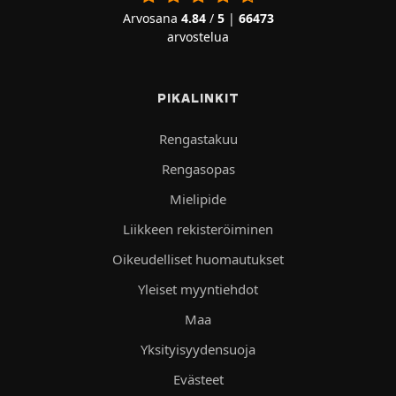
Arvosana
4.84
/
5
|
66473
arvostelua
PIKALINKIT
Rengastakuu
Rengasopas
Mielipide
Liikkeen rekisteröiminen
Oikeudelliset huomautukset
Yleiset myyntiehdot
Maa
Yksityisyydensuoja
Evästeet