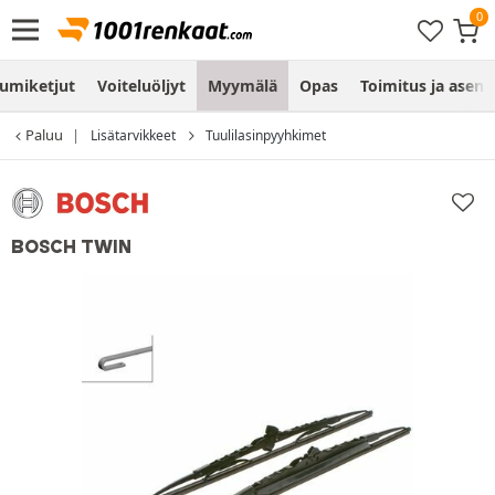
umiketjut
Voiteluöljyt
Myymälä
Opas
Toimitus ja asen
Paluu
Lisätarvikkeet
Tuulilasinpyyhkimet
BOSCH TWIN