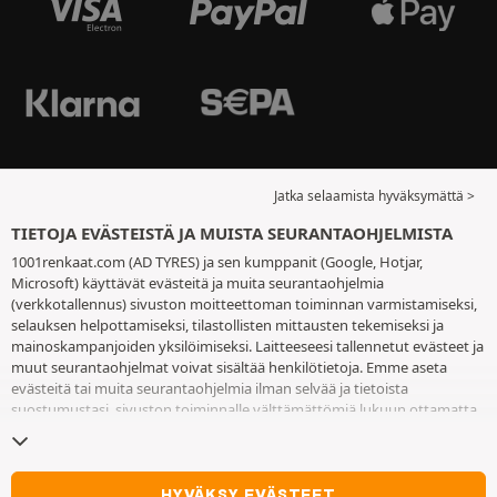
Jatka selaamista hyväksymättä >
TIETOJA EVÄSTEISTÄ JA MUISTA SEURANTAOHJELMISTA
1001renkaat.com (AD TYRES) ja sen kumppanit (Google, Hotjar,
Microsoft) käyttävät evästeitä ja muita seurantaohjelmia
(verkkotallennus) sivuston moitteettoman toiminnan varmistamiseksi,
selauksen helpottamiseksi, tilastollisten mittausten tekemiseksi ja
mainoskampanjoiden yksilöimiseksi. Laitteeseesi tallennetut evästeet ja
muut seurantaohjelmat voivat sisältää henkilötietoja. Emme aseta
evästeitä tai muita seurantaohjelmia ilman selvää ja tietoista
suostumustasi, sivuston toiminnalle välttämättömiä lukuun ottamatta.
Säilytämme valintaasi 6 kuukautta. Voit peruuttaa suostumuksesi
milloin tahansa
eväste- ja seurantaohjelmasivulla
. Voit jatkaa selausta
hyväksymättä evästeitä tai muita seurantaohjelmia. Hylkääminen ei ole
este palveluiden käyttämiselle AD TYRES. Lisätietoa löydät
eväste- ja
HYVÄKSY EVÄSTEET