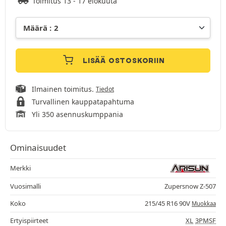
Toimitus 13 - 17 elokuuta
LISÄÄ OSTOSKORIIN
Ilmainen toimitus.
Tiedot
Turvallinen kauppatapahtuma
Yli 350 asennuskumppania
Ominaisuudet
Merkki
Vuosimalli
Zupersnow Z-507
Koko
215/45 R16 90V
Muokkaa
Ertyispiirteet
XL
3PMSF