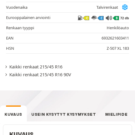
Vuodenaika
Talvirenkaat
Eurooppalainen arviointi
72 db
C
C
B
Renkaan tyyppi
Henkilöauto
EAN
6932621603411
HSN
Z-507 XL 183
Kaikki renkaat 215/45 R16
Kaikki renkaat 215/45 R16 90V
KUVAUS
USEIN KYSYTYT KYSYMYKSET
MIELIPIDE
KUVAUS