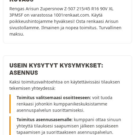
Rengas Arisun Zupersnow Z-507 215/45 R16 90V XL
3PMSF on varastossa 1001renkaat.com. Käytä
poikkeushintojamme hyväksesi! Osta renkaasi Arisun
sivustollamme. Ilmainen ja nopea toimitus. Turvallinen
maksu.
USEIN KYSYTYT KYSYMYKSET:
ASENNUS
Kaksi toimitusvaihtoehtoa on käytettävissäsi tilauksen
tekemisen yhteydessä:
Toimitus valitsemaasi osoitteeseen:
voit tuoda
renkaasi johonkin kumppanikeskuksistamme
asennuspalvelun suorittamiseksi.
Toimitus asennusasemalle:
kumppani ottaa sinuun
yhteyttä tilauksesi saapumisen jälkeen sopiakseen
tapaamisen ja suorittaakseen asennuspalvelun.