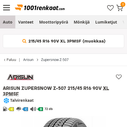
Auto
Vanteet
Moottoripyörä
Mönkijä
Lumiketjut
Vo
215/45 R16 90V XL 3PMSF (muokkaa)
Paluu
Arisun
Zupersnow Z-507
ARISUN ZUPERSNOW Z-507
215/45 R16 90V
XL
3PMSF
Talvirenkaat
72 db
C
C
B