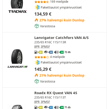
169 mielipide
Pakettiautot ympärivuotiset
134,59
€
27% halvempi kuin Dunlop
Varastossa
Lanvigator Catchfors VAN A/S
235/65 R16C 115/113R
8PR
3PMSF
72 db
C
B
B
4 mielipide
Pakettiautot ympärivuotiset
145,29
€
21% halvempi kuin Dunlop
Varastossa
Roadx RX Quest VAN 4S
235/65 R16C 115/113T
8PR
3PMSF
71 db
C
C
B