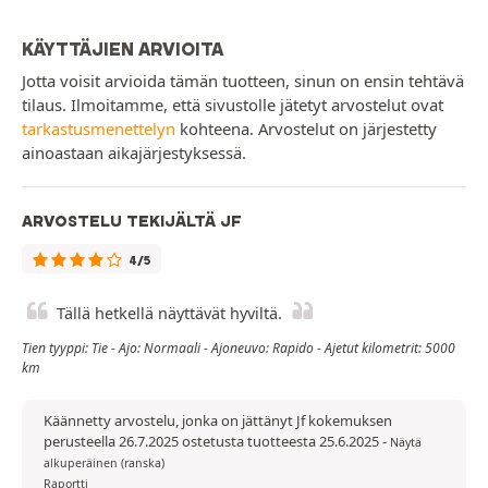
KÄYTTÄJIEN ARVIOITA
Jotta voisit arvioida tämän tuotteen, sinun on ensin tehtävä
tilaus. Ilmoitamme, että sivustolle jätetyt arvostelut ovat
tarkastusmenettelyn
kohteena. Arvostelut on järjestetty
ainoastaan aikajärjestyksessä.
ARVOSTELU TEKIJÄLTÄ JF
4/5
Tällä hetkellä näyttävät hyviltä.
Tien tyyppi: Tie - Ajo: Normaali - Ajoneuvo: Rapido - Ajetut kilometrit: 5000
km
Käännetty arvostelu, jonka on jättänyt Jf kokemuksen
perusteella 26.7.2025 ostetusta tuotteesta 25.6.2025
-
Näytä
alkuperäinen (ranska)
Raportti