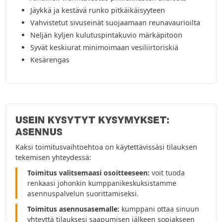
Jäykkä ja kestävä runko pitkäikäisyyteen
Vahvistetut sivuseinät suojaamaan reunavaurioilta
Neljän kyljen kulutuspintakuvio märkäpitoon
Syvät keskiurat minimoimaan vesiliirtoriskiä
Kesärengas
USEIN KYSYTYT KYSYMYKSET:
ASENNUS
Kaksi toimitusvaihtoehtoa on käytettävissäsi tilauksen
tekemisen yhteydessä:
Toimitus valitsemaasi osoitteeseen:
voit tuoda
renkaasi johonkin kumppanikeskuksistamme
asennuspalvelun suorittamiseksi.
Toimitus asennusasemalle:
kumppani ottaa sinuun
yhteyttä tilauksesi saapumisen jälkeen sopiakseen