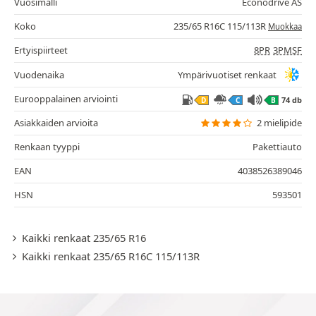
Vuosimalli
Econodrive AS
Koko
235/65 R16C 115/113R
Muokkaa
Ertyispiirteet
8PR
3PMSF
Vuodenaika
Ympärivuotiset renkaat
Eurooppalainen arviointi
74 db
D
C
B
Asiakkaiden arvioita
2 mielipide
Renkaan tyyppi
Pakettiauto
EAN
4038526389046
HSN
593501
Kaikki renkaat 235/65 R16
Kaikki renkaat 235/65 R16C 115/113R