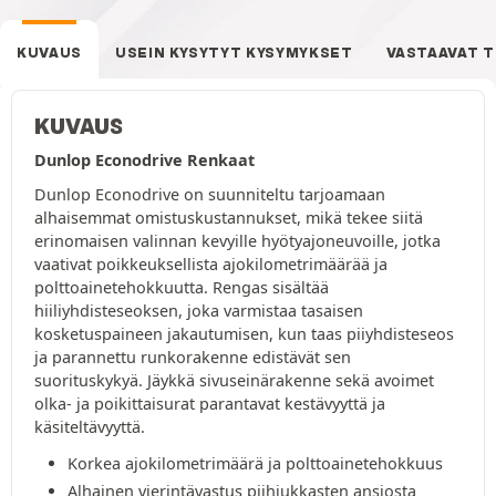
KUVAUS
USEIN KYSYTYT KYSYMYKSET
VASTAAVAT 
KUVAUS
Dunlop Econodrive Renkaat
Dunlop Econodrive on suunniteltu tarjoamaan
alhaisemmat omistuskustannukset, mikä tekee siitä
erinomaisen valinnan kevyille hyötyajoneuvoille, jotka
vaativat poikkeuksellista ajokilometrimäärää ja
polttoainetehokkuutta. Rengas sisältää
hiiliyhdisteseoksen, joka varmistaa tasaisen
kosketuspaineen jakautumisen, kun taas piiyhdisteseos
ja parannettu runkorakenne edistävät sen
suorituskykyä. Jäykkä sivuseinärakenne sekä avoimet
olka- ja poikittaisurat parantavat kestävyyttä ja
käsiteltävyyttä.
Korkea ajokilometrimäärä ja polttoainetehokkuus
Alhainen vierintävastus piihiukkasten ansiosta