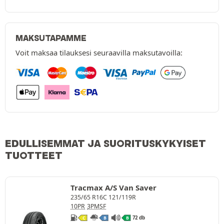
MAKSUTAPAMME
Voit maksaa tilauksesi seuraavilla maksutavoilla:
EDULLISEMMAT JA SUORITUSKYKYISET
TUOTTEET
Tracmax A/S Van Saver
235/65 R16C 121/119R
10PR
3PMSF
72 db
C
B
B