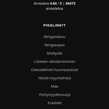
Arvosana
4.84
/
5
|
66473
arvostelua
PIKALINKIT
Rengastakuu
Rengasopas
Mielipide
Liikkeen rekisteröiminen
Oikeudelliset huomautukset
Yleiset myyntiehdot
Maa
Yksityisyydensuoja
Evästeet