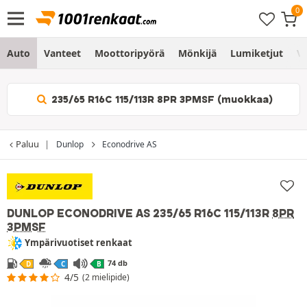
Auto
Vanteet
Moottoripyörä
Mönkijä
Lumiketjut
Vo
235/65 R16C 115/113R 8PR 3PMSF (muokkaa)
Paluu
Dunlop
Econodrive AS
DUNLOP ECONODRIVE AS
235/65 R16C 115/113R
8PR
3PMSF
Ympärivuotiset renkaat
74 db
D
C
B
4/5
(2 mielipide)