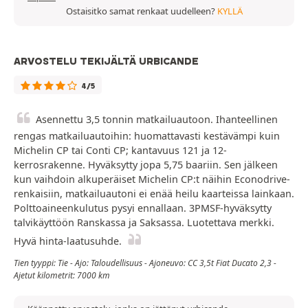
Ostaisitko samat renkaat uudelleen?
KYLLÄ
ARVOSTELU TEKIJÄLTÄ URBICANDE
4/5
Asennettu 3,5 tonnin matkailuautoon. Ihanteellinen
rengas matkailuautoihin: huomattavasti kestävämpi kuin
Michelin CP tai Conti CP; kantavuus 121 ja 12-
kerrosrakenne. Hyväksytty jopa 5,75 baariin. Sen jälkeen
kun vaihdoin alkuperäiset Michelin CP:t näihin Econodrive-
renkaisiin, matkailuautoni ei enää heilu kaarteissa lainkaan.
Polttoaineenkulutus pysyi ennallaan. 3PMSF-hyväksytty
talvikäyttöön Ranskassa ja Saksassa. Luotettava merkki.
Hyvä hinta-laatusuhde.
Tien tyyppi: Tie - Ajo: Taloudellisuus - Ajoneuvo: CC 3,5t Fiat Ducato 2,3 -
Ajetut kilometrit: 7000 km