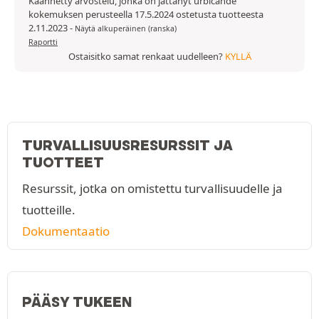
Käännetty arvostelu, jonka on jättänyt urbicande
kokemuksen perusteella 17.5.2024 ostetusta tuotteesta
2.11.2023
-
Näytä alkuperäinen (ranska)
Raportti
Ostaisitko samat renkaat uudelleen?
KYLLÄ
TURVALLISUUSRESURSSIT JA
TUOTTEET
Resurssit, jotka on omistettu turvallisuudelle ja
tuotteille.
Dokumentaatio
PÄÄSY TUKEEN