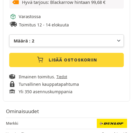
Hyvä tarjous: Blackarrow hintaan
99,68
€
Varastossa
Toimitus 12 - 14 elokuuta
LISÄÄ OSTOSKORIIN
Ilmainen toimitus.
Tiedot
Turvallinen kauppatapahtuma
Yli 350 asennuskumppania
Ominaisuudet
Merkki