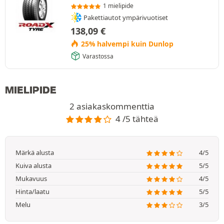
1 mielipide
Pakettiautot ympärivuotiset
138,09
€
25% halvempi kuin Dunlop
Varastossa
MIELIPIDE
2 asiakaskommenttia
4 /5 tähteä
Märkä alusta
4/5
Kuiva alusta
5/5
Mukavuus
4/5
Hinta/laatu
5/5
Melu
3/5