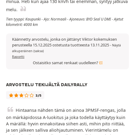
minua. Heti kun ajaa 130 km/h tai enemmän, syntyy jatkuva
melu.
Tien tyyppi: Kaupunki - Ajo: Normaali - Ajoneuvo: BYD Seal U DMI - Ajetut
kilometrit: 4000 km
Käännetty arvostelu, jonka on jättänyt Viktor kokemuksen
perusteella 15.12.2025 ostetusta tuotteesta 13.11.2025
-
Näytä
alkuperäinen (saksa)
Raportti
Ostaisitko samat renkaat uudelleen?
EI
ARVOSTELU TEKIJÄLTÄ DAILYRALLY
3/5
Hintaansa nähden tämä on ainoa 3PMSF-rengas, jolla
on märkäpidossa A-luokitus ja joka todella käyttäytyy kuin
A märällä: hyvin ennakoitava siihen asti, mihin pito riittää,
ja sen jälkeen salliva aliohjautuminen. Vierintämelu on