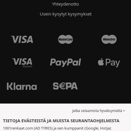
Yhteydenotto
Usein kysytyt kysymykset
Jatka selaamista hyväksymättä >
TIETOJA EVÄSTEISTÄ JA MUISTA SEURANTAOHJELMISTA
1001renkaat.com (AD TYRES) ja sen kumppanit (Google, Hotjar,