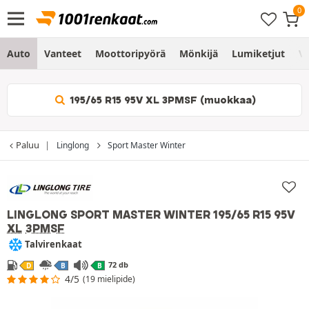
Auto
Vanteet
Moottoripyörä
Mönkijä
Lumiketjut
Vo
195/65 R15 95V XL 3PMSF (muokkaa)
Paluu
Linglong
Sport Master Winter
LINGLONG SPORT MASTER WINTER
195/65 R15 95V
XL
3PMSF
Talvirenkaat
72 db
D
B
B
4/5
(19 mielipide)