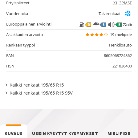
Ertyispiirteet
XL
3PMSF
Vuodenaika
Talvirenkaat
Eurooppalainen arviointi
72 db
D
B
B
Asiakkaiden arvioita
19 mielipide
Renkaan tyyppi
Henkilöauto
EAN
8605068724862
HSN
221036400
Kaikki renkaat 195/65 R15
Kaikki renkaat 195/65 R15 95V
KUVAUS
USEIN KYSYTYT KYSYMYKSET
MIELIPIDE