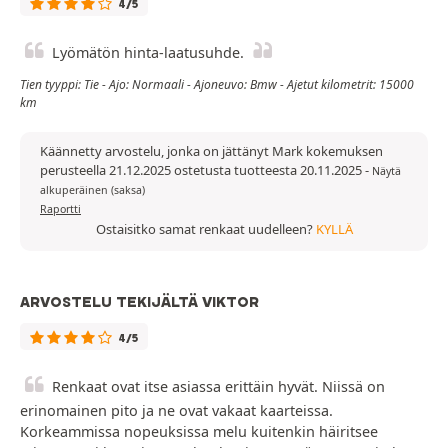
4/5
Lyömätön hinta-laatusuhde.
Tien tyyppi: Tie - Ajo: Normaali - Ajoneuvo: Bmw - Ajetut kilometrit: 15000
km
Käännetty arvostelu, jonka on jättänyt Mark kokemuksen
perusteella 21.12.2025 ostetusta tuotteesta 20.11.2025
-
Näytä
alkuperäinen (saksa)
Raportti
Ostaisitko samat renkaat uudelleen?
KYLLÄ
ARVOSTELU TEKIJÄLTÄ VIKTOR
4/5
Renkaat ovat itse asiassa erittäin hyvät. Niissä on
erinomainen pito ja ne ovat vakaat kaarteissa.
Korkeammissa nopeuksissa melu kuitenkin häiritsee