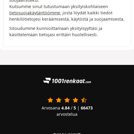
suojaamiseksi.
Kutsumme sinut tutustumaan yksityiskohtaiseen
tietosuojakäytäntöömme
, josta löydät kaikki tiedot
henkilötietojesi keräämisestä, käytöstä ja suojaamisesta.
Sitoudumme kunnioittamaan yksityisyyttäsi ja
käsittelemään tietojasi erittäin huolellisesti.
Arvosana
4.84
/
5
|
66473
arvostelua