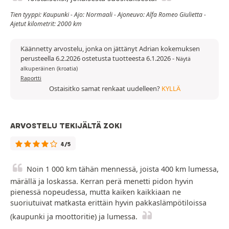
Tien tyyppi: Kaupunki - Ajo: Normaali - Ajoneuvo: Alfa Romeo Giulietta -
Ajetut kilometrit: 2000 km
Käännetty arvostelu, jonka on jättänyt Adrian kokemuksen
perusteella 6.2.2026 ostetusta tuotteesta 6.1.2026
-
Näytä
alkuperäinen (kroatia)
Raportti
Ostaisitko samat renkaat uudelleen?
KYLLÄ
ARVOSTELU TEKIJÄLTÄ ZOKI
4/5
Noin 1 000 km tähän mennessä, joista 400 km lumessa,
märällä ja loskassa. Kerran perä menetti pidon hyvin
pienessä nopeudessa, mutta kaiken kaikkiaan ne
suoriutuivat matkasta erittäin hyvin pakkaslämpötiloissa
(kaupunki ja moottoritie) ja lumessa.