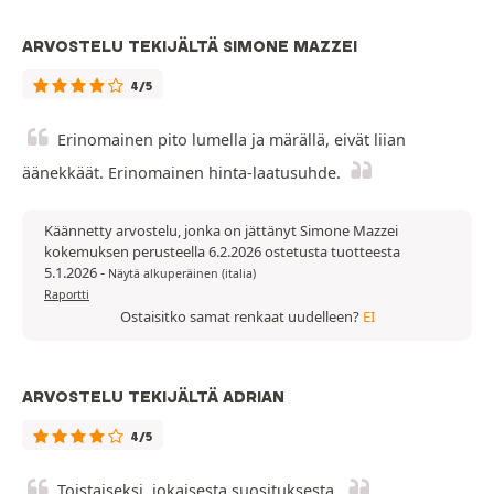
ARVOSTELU TEKIJÄLTÄ SIMONE MAZZEI
4/5
Erinomainen pito lumella ja märällä, eivät liian
äänekkäät. Erinomainen hinta-laatusuhde.
Käännetty arvostelu, jonka on jättänyt Simone Mazzei
kokemuksen perusteella 6.2.2026 ostetusta tuotteesta
5.1.2026
-
Näytä alkuperäinen (italia)
Raportti
Ostaisitko samat renkaat uudelleen?
EI
ARVOSTELU TEKIJÄLTÄ ADRIAN
4/5
Toistaiseksi, jokaisesta suosituksesta.