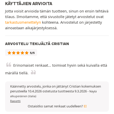
KÄYTTÄJIEN ARVIOITA
Jotta voisit arvioida tämän tuotteen, sinun on ensin tehtävä
tilaus. Ilmoitamme, että sivustolle jätetyt arvostelut ovat
tarkastusmenettelyn
kohteena. Arvostelut on järjestetty
ainoastaan aikajärjestyksessä.
ARVOSTELU TEKIJÄLTÄ CRISTIAN
5/5
Erinomaiset renkaat... toimivat hyvin sekä kuivalla että
märällä tiellä.
Käännetty arvostelu, jonka on jättänyt Cristian kokemuksen
perusteella 10.4.2026 ostetusta tuotteesta 9.3.2026
-
Näytä
alkuperäinen (italia)
Raportti
Ostaisitko samat renkaat uudelleen?
EI