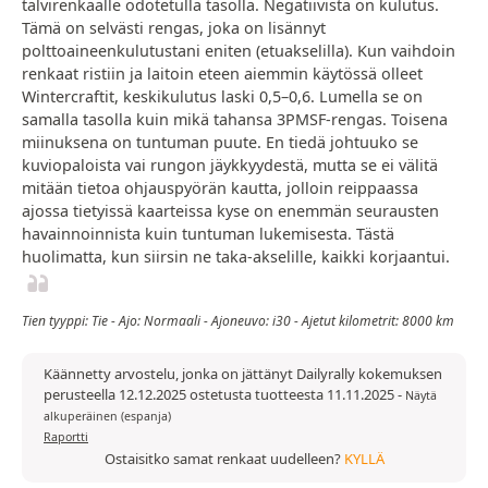
talvirenkaalle odotetulla tasolla. Negatiivista on kulutus.
Tämä on selvästi rengas, joka on lisännyt
polttoaineenkulutustani eniten (etuakselilla). Kun vaihdoin
renkaat ristiin ja laitoin eteen aiemmin käytössä olleet
Wintercraftit, keskikulutus laski 0,5–0,6. Lumella se on
samalla tasolla kuin mikä tahansa 3PMSF-rengas. Toisena
miinuksena on tuntuman puute. En tiedä johtuuko se
kuviopaloista vai rungon jäykkyydestä, mutta se ei välitä
mitään tietoa ohjauspyörän kautta, jolloin reippaassa
ajossa tietyissä kaarteissa kyse on enemmän seurausten
havainnoinnista kuin tuntuman lukemisesta. Tästä
huolimatta, kun siirsin ne taka-akselille, kaikki korjaantui.
Tien tyyppi: Tie - Ajo: Normaali - Ajoneuvo: i30 - Ajetut kilometrit: 8000 km
Käännetty arvostelu, jonka on jättänyt Dailyrally kokemuksen
perusteella 12.12.2025 ostetusta tuotteesta 11.11.2025
-
Näytä
alkuperäinen (espanja)
Raportti
Ostaisitko samat renkaat uudelleen?
KYLLÄ