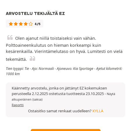
ARVOSTELU TEKIJÄLTÄ EZ
4/5
Olen ajanut niillä toistaiseksi vain vähän.
Polttoaineenkulutus on hieman korkeampi kuin
kesärenkailla. Vierintämelutaso on hyvä. Lumitesti on vielä
tekemättä.
Tien tyyppi: Tie - Ajo: Normaali - Ajoneuvo: Kia Sportage - Ajetut kilometrit:
1000 km
Käännetty arvostelu, jonka on jättänyt EZ kokemuksen
perusteella 2.12.2025 ostetusta tuotteesta 23.10.2025
-
Näytä
alkuperäinen (saksa)
Raportti
Ostaisitko samat renkaat uudelleen?
KYLLÄ