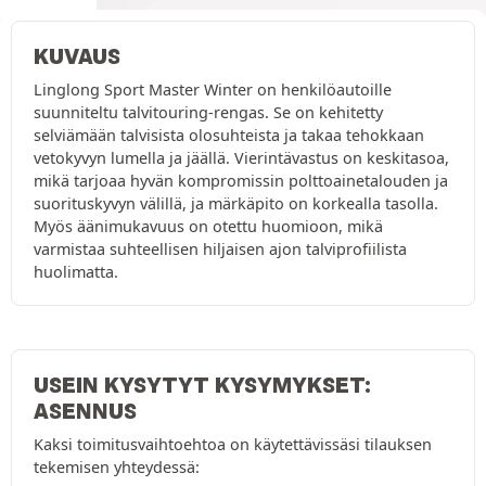
KUVAUS
Linglong Sport Master Winter on henkilöautoille
suunniteltu talvitouring-rengas. Se on kehitetty
selviämään talvisista olosuhteista ja takaa tehokkaan
vetokyvyn lumella ja jäällä. Vierintävastus on keskitasoa,
mikä tarjoaa hyvän kompromissin polttoainetalouden ja
suorituskyvyn välillä, ja märkäpito on korkealla tasolla.
Myös äänimukavuus on otettu huomioon, mikä
varmistaa suhteellisen hiljaisen ajon talviprofiilista
huolimatta.
USEIN KYSYTYT KYSYMYKSET:
ASENNUS
Kaksi toimitusvaihtoehtoa on käytettävissäsi tilauksen
tekemisen yhteydessä: