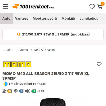
Auto
Vanteet
Moottoripyörä
Mönkijä
Lumiketjut
Vo
215/50 ZR17 95W XL 3PMSF (muokkaa)
Paluu
Momo
M40 All Season
MOMO M40 ALL SEASON
215/50 ZR17 95W
XL
3PMSF
Ympärivuotiset renkaat
72 db
D
B
B