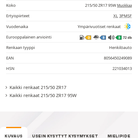
Koko
215/50 ZR17 95W
Muokkaa
Ertyispiirteet
XL
3PMSF
Vuodenaika
Ympärivuotiset renkaat
Eurooppalainen arviointi
72 db
D
B
B
Renkaan tyyppi
Henkilöauto
EAN
8056450249089
HSN
221034013
Kaikki renkaat 215/50 ZR17
Kaikki renkaat 215/50 ZR17 95W
KUVAUS
USEIN KYSYTYT KYSYMYKSET
MIELIPIDE