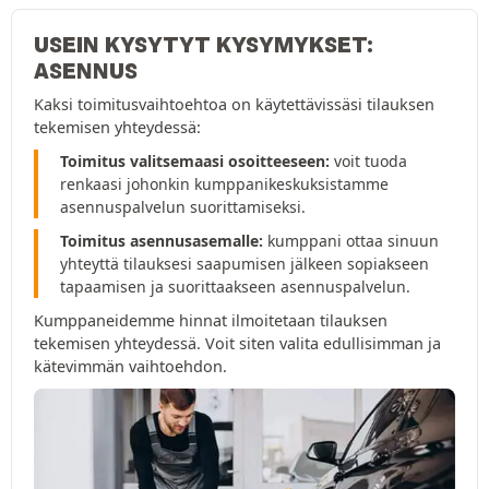
USEIN KYSYTYT KYSYMYKSET:
ASENNUS
Kaksi toimitusvaihtoehtoa on käytettävissäsi tilauksen
tekemisen yhteydessä:
Toimitus valitsemaasi osoitteeseen:
voit tuoda
renkaasi johonkin kumppanikeskuksistamme
asennuspalvelun suorittamiseksi.
Toimitus asennusasemalle:
kumppani ottaa sinuun
yhteyttä tilauksesi saapumisen jälkeen sopiakseen
tapaamisen ja suorittaakseen asennuspalvelun.
Kumppaneidemme hinnat ilmoitetaan tilauksen
tekemisen yhteydessä. Voit siten valita edullisimman ja
kätevimmän vaihtoehdon.