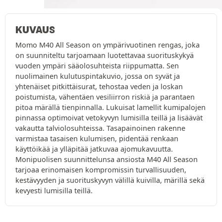
KUVAUS
Momo M40 All Season on ympärivuotinen rengas, joka
on suunniteltu tarjoamaan luotettavaa suorituskykyä
vuoden ympäri sääolosuhteista riippumatta. Sen
nuolimainen kulutuspintakuvio, jossa on syvät ja
yhtenäiset pitkittäisurat, tehostaa veden ja loskan
poistumista, vähentäen vesiliirron riskiä ja parantaen
pitoa märällä tienpinnalla. Lukuisat lamellit kumipalojen
pinnassa optimoivat vetokyvyn lumisilla teillä ja lisäävät
vakautta talviolosuhteissa. Tasapainoinen rakenne
varmistaa tasaisen kulumisen, pidentää renkaan
käyttöikää ja ylläpitää jatkuvaa ajomukavuutta.
Monipuolisen suunnittelunsa ansiosta M40 All Season
tarjoaa erinomaisen kompromissin turvallisuuden,
kestävyyden ja suorituskyvyn välillä kuivilla, märillä sekä
kevyesti lumisilla teillä.