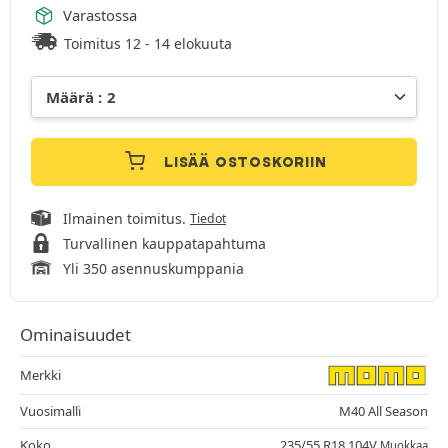
Varastossa
Toimitus 12 - 14 elokuuta
LISÄÄ OSTOSKORIIN
Ilmainen toimitus.
Tiedot
Turvallinen kauppatapahtuma
Yli 350 asennuskumppania
Ominaisuudet
Merkki
Vuosimalli
M40 All Season
Koko
235/55 R18 104V
Muokkaa