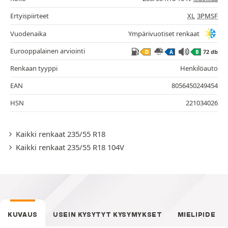
Ertyispiirteet
XL
3PMSF
Vuodenaika
Ympärivuotiset renkaat
Eurooppalainen arviointi
72 db
D
A
B
Renkaan tyyppi
Henkilöauto
EAN
8056450249454
HSN
221034026
Kaikki renkaat 235/55 R18
Kaikki renkaat 235/55 R18 104V
KUVAUS
USEIN KYSYTYT KYSYMYKSET
MIELIPIDE