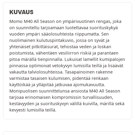
KUVAUS
Momo M40 All Season on ympärivuotinen rengas, joka
on suunniteltu tarjoamaan luotettavaa suorituskykyä
vuoden ympäri sääolosuhteista riippumatta. Sen
nuolimainen kulutuspintakuvio, jossa on syvät ja
yhtenäiset pitkittäisurat, tehostaa veden ja loskan
poistumista, vähentäen vesiliirron riskiä ja parantaen
pitoa märällä tienpinnalla. Lukuisat lamellit kumipalojen
pinnassa optimoivat vetokyvyn lumisilla teillä ja lisäävät
vakautta talviolosuhteissa. Tasapainoinen rakenne
varmistaa tasaisen kulumisen, pidentää renkaan
käyttöikää ja ylläpitää jatkuvaa ajomukavuutta.
Monipuolisen suunnittelunsa ansiosta M40 All Season
tarjoaa erinomaisen kompromissin turvallisuuden,
kestävyyden ja suorituskyvyn välillä kuivilla, märillä sekä
kevyesti lumisilla teillä.