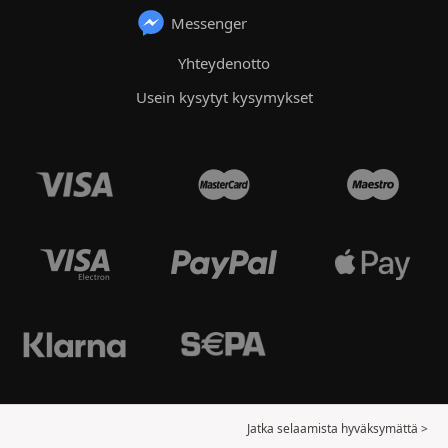
Messenger
Yhteydenotto
Usein kysytyt kysymykset
Jatka selaamista hyväksymättä >