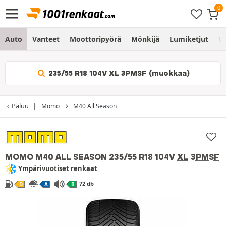
Auto
Vanteet
Moottoripyörä
Mönkijä
Lumiketjut
Vo
235/55 R18 104V XL 3PMSF (muokkaa)
Paluu
Momo
M40 All Season
MOMO M40 ALL SEASON
235/55 R18 104V
XL
3PMSF
Ympärivuotiset renkaat
72 db
D
A
B