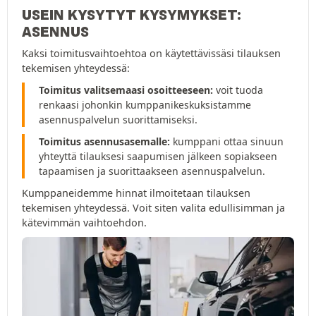
USEIN KYSYTYT KYSYMYKSET:
ASENNUS
Kaksi toimitusvaihtoehtoa on käytettävissäsi tilauksen
tekemisen yhteydessä:
Toimitus valitsemaasi osoitteeseen:
voit tuoda
renkaasi johonkin kumppanikeskuksistamme
asennuspalvelun suorittamiseksi.
Toimitus asennusasemalle:
kumppani ottaa sinuun
yhteyttä tilauksesi saapumisen jälkeen sopiakseen
tapaamisen ja suorittaakseen asennuspalvelun.
Kumppaneidemme hinnat ilmoitetaan tilauksen
tekemisen yhteydessä. Voit siten valita edullisimman ja
kätevimmän vaihtoehdon.