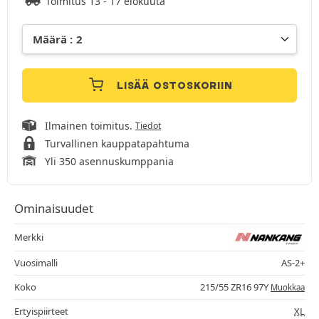
Toimitus 13 - 17 elokuuta
LISÄÄ OSTOSKORIIN
Ilmainen toimitus.
Tiedot
Turvallinen kauppatapahtuma
Yli 350 asennuskumppania
Ominaisuudet
Merkki
Vuosimalli
AS-2+
Koko
215/55 ZR16 97Y
Muokkaa
Ertyispiirteet
XL