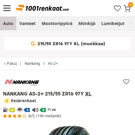
Auto
Vanteet
Moottoripyörä
Mönkijä
Lumiketjut
Vo
215/55 ZR16 97Y XL (muokkaa)
Paluu
Nankang
AS-2+
NANKANG AS-2+
215/55 ZR16 97Y
XL
Kesärenkaat
71 db
C
A
B
4/5
(198 mielipide)