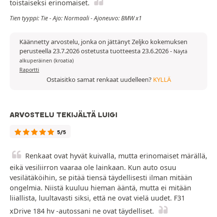
toistaiseksi erinomaiset.
Tien tyyppi: Tie - Ajo: Normaali - Ajoneuvo: BMW x1
Käännetty arvostelu, jonka on jättänyt Zeljko kokemuksen
perusteella 23.7.2026 ostetusta tuotteesta 23.6.2026
-
Näytä
alkuperäinen (kroatia)
Raportti
Ostaisitko samat renkaat uudelleen?
KYLLÄ
ARVOSTELU TEKIJÄLTÄ LUIGI
5/5
Renkaat ovat hyvät kuivalla, mutta erinomaiset märällä,
eikä vesiliirron vaaraa ole lainkaan. Kun auto osuu
vesilätäköihin, se pitää tiensä täydellisesti ilman mitään
ongelmia. Niistä kuuluu hieman ääntä, mutta ei mitään
liiallista, luultavasti siksi, että ne ovat vielä uudet. F31
xDrive 184 hv -autossani ne ovat täydelliset.