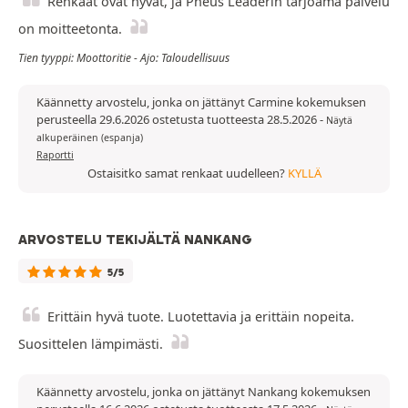
Renkaat ovat hyvät, ja Pneus Leaderin tarjoama palvelu
on moitteetonta.
Tien tyyppi: Moottoritie - Ajo: Taloudellisuus
Käännetty arvostelu, jonka on jättänyt Carmine kokemuksen
perusteella 29.6.2026 ostetusta tuotteesta 28.5.2026
-
Näytä
alkuperäinen (espanja)
Raportti
Ostaisitko samat renkaat uudelleen?
KYLLÄ
ARVOSTELU TEKIJÄLTÄ NANKANG
5/5
Erittäin hyvä tuote. Luotettavia ja erittäin nopeita.
Suosittelen lämpimästi.
Käännetty arvostelu, jonka on jättänyt Nankang kokemuksen