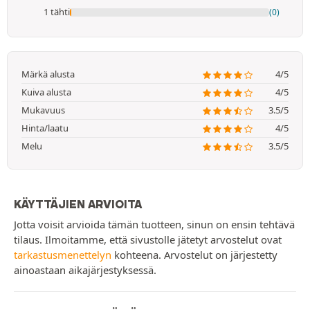
1 tähti
(0)
Märkä alusta
4/5
Kuiva alusta
4/5
Mukavuus
3.5/5
Hinta/laatu
4/5
Melu
3.5/5
KÄYTTÄJIEN ARVIOITA
Jotta voisit arvioida tämän tuotteen, sinun on ensin tehtävä
tilaus. Ilmoitamme, että sivustolle jätetyt arvostelut ovat
tarkastusmenettelyn
kohteena. Arvostelut on järjestetty
ainoastaan aikajärjestyksessä.