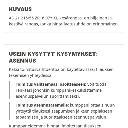
KUVAUS
AS-2+ 215/55 ZR16 97Y XL-kesärengas on hiljainen ja
kestävä rengas, jonka hinta-laatusuhde on erinomainen.
USEIN KYSYTYT KYSYMYKSET:
ASENNUS
Kaksi toimitusvaihtoehtoa on käytettävissäsi tilauksen
tekemisen yhteydessä:
Toimitus valitsemaasi osoitteeseen:
voit tuoda
renkaasi johonkin kumppanikeskuksistamme
asennuspalvelun suorittamiseksi.
Toimitus asennusasemalle:
kumppani ottaa sinuun
yhteyttä tilauksesi saapumisen jälkeen sopiakseen
tapaamisen ja suorittaakseen asennuspalvelun.
Kumppaneidemme hinnat ilmoitetaan tilauksen