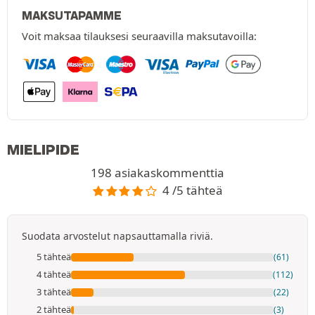
MAKSUTAPAMME
Voit maksaa tilauksesi seuraavilla maksutavoilla:
MIELIPIDE
198 asiakaskommenttia
4 /5 tähteä
Suodata arvostelut napsauttamalla riviä.
5 tähteä
(61)
4 tähteä
(112)
3 tähteä
(22)
2 tähteä
(3)