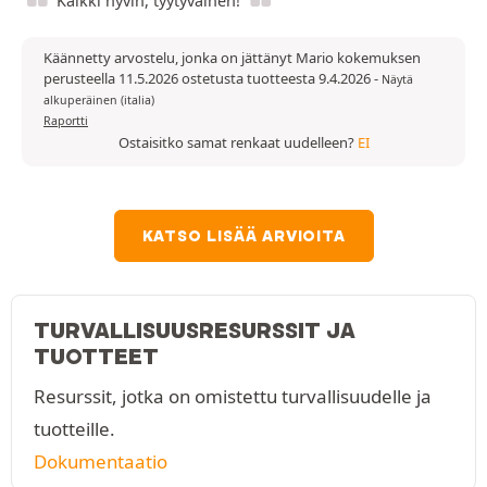
Kaikki hyvin, tyytyväinen!
Käännetty arvostelu, jonka on jättänyt Mario kokemuksen
perusteella 11.5.2026 ostetusta tuotteesta 9.4.2026
-
Näytä
alkuperäinen (italia)
Raportti
Ostaisitko samat renkaat uudelleen?
EI
KATSO LISÄÄ ARVIOITA
TURVALLISUUSRESURSSIT JA
TUOTTEET
Resurssit, jotka on omistettu turvallisuudelle ja
tuotteille.
Dokumentaatio