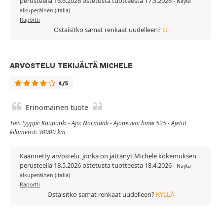
perusteella 16.6.2026 ostetusta tuotteesta 17.5.2026
-
Näytä
alkuperäinen (italia)
Raportti
Ostaisitko samat renkaat uudelleen?
EI
ARVOSTELU TEKIJÄLTÄ MICHELE
4/5
Erinomainen tuote
Tien tyyppi: Kaupunki - Ajo: Normaali - Ajoneuvo: bmw 525 - Ajetut
kilometrit: 30000 km
Käännetty arvostelu, jonka on jättänyt Michele kokemuksen
perusteella 18.5.2026 ostetusta tuotteesta 18.4.2026
-
Näytä
alkuperäinen (italia)
Raportti
Ostaisitko samat renkaat uudelleen?
KYLLÄ