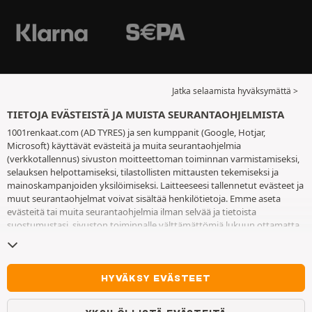
Jatka selaamista hyväksymättä >
TIETOJA EVÄSTEISTÄ JA MUISTA SEURANTAOHJELMISTA
1001renkaat.com (AD TYRES) ja sen kumppanit (Google, Hotjar,
Microsoft) käyttävät evästeitä ja muita seurantaohjelmia
(verkkotallennus) sivuston moitteettoman toiminnan varmistamiseksi,
selauksen helpottamiseksi, tilastollisten mittausten tekemiseksi ja
mainoskampanjoiden yksilöimiseksi. Laitteeseesi tallennetut evästeet ja
muut seurantaohjelmat voivat sisältää henkilötietoja. Emme aseta
evästeitä tai muita seurantaohjelmia ilman selvää ja tietoista
suostumustasi, sivuston toiminnalle välttämättömiä lukuun ottamatta.
Säilytämme valintaasi 6 kuukautta. Voit peruuttaa suostumuksesi
milloin tahansa
eväste- ja seurantaohjelmasivulla
. Voit jatkaa selausta
hyväksymättä evästeitä tai muita seurantaohjelmia. Hylkääminen ei ole
este palveluiden käyttämiselle AD TYRES. Lisätietoa löydät
eväste- ja
HYVÄKSY EVÄSTEET
seurantaohjelmasivulta
.