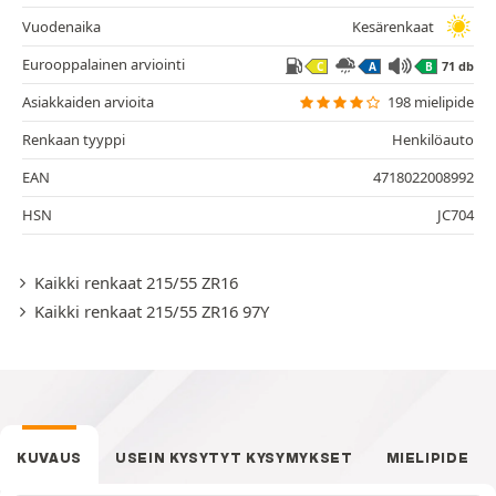
Vuodenaika
Kesärenkaat
Eurooppalainen arviointi
71 db
C
A
B
Asiakkaiden arvioita
198 mielipide
Renkaan tyyppi
Henkilöauto
EAN
4718022008992
HSN
JC704
Kaikki renkaat 215/55 ZR16
Kaikki renkaat 215/55 ZR16 97Y
KUVAUS
USEIN KYSYTYT KYSYMYKSET
MIELIPIDE