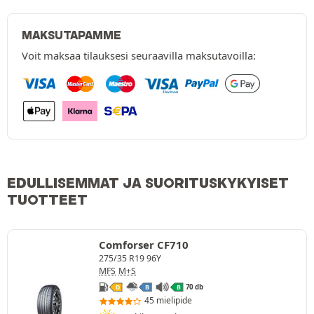
MAKSUTAPAMME
Voit maksaa tilauksesi seuraavilla maksutavoilla:
EDULLISEMMAT JA SUORITUSKYKYISET
TUOTTEET
Comforser CF710
275/35 R19 96Y
MFS
M+S
70 db
D
B
B
45 mielipide