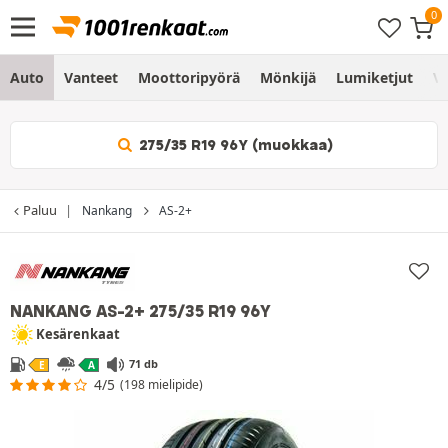
Auto
Vanteet
Moottoripyörä
Mönkijä
Lumiketjut
Vo
275/35 R19 96Y (muokkaa)
Paluu
Nankang
AS-2+
NANKANG AS-2+
275/35 R19 96Y
Kesärenkaat
71 db
E
A
4/5
(198 mielipide)