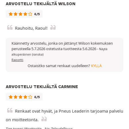
ARVOSTELU TEKIJÄLTÄ WILSON
4/5
Rauhoitu, Raoul!
Käännetty arvostelu, jonka on jättänyt Wilson kokemuksen
perusteella 5.7.2026 ostetusta tuotteesta 5.6.2026
-
Näytä
alkuperäinen (ranska)
Raportti
Ostaisitko samat renkaat uudelleen?
KYLLÄ
ARVOSTELU TEKIJÄLTÄ CARMINE
4/5
Renkaat ovat hyvät, ja Pneus Leaderin tarjoama palvelu
on moitteetonta.
Tien tyyppi: Moottoritie - Ajo: Taloudellisuus