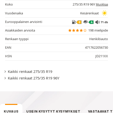
Koko
275/35 R19 96Y
Muokkaa
Vuodenaika
Kesärenkaat
Eurooppalainen arviointi
71 db
E
A
Asiakkaiden arvioita
198 mielipide
Renkaan tyyppi
Henkilöauto
EAN
4717622056730
HSN
JD211XX
Kaikki renkaat 275/35 R19
Kaikki renkaat 275/35 R19 96Y
KUVAUS
USEIN KYSYTYT KYSYMYKSET
VASTAAVAT 