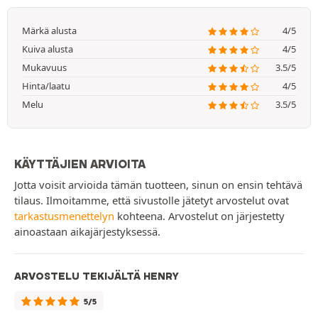
Märkä alusta
4/5
Kuiva alusta
4/5
Mukavuus
3.5/5
Hinta/laatu
4/5
Melu
3.5/5
KÄYTTÄJIEN ARVIOITA
Jotta voisit arvioida tämän tuotteen, sinun on ensin tehtävä
tilaus. Ilmoitamme, että sivustolle jätetyt arvostelut ovat
tarkastusmenettelyn
kohteena. Arvostelut on järjestetty
ainoastaan aikajärjestyksessä.
ARVOSTELU TEKIJÄLTÄ HENRY
5/5