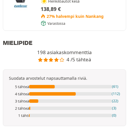
Henkilöautot kesä
138,89
€
27% halvempi kuin Nankang
Varastossa
MIELIPIDE
198 asiakaskommenttia
4 /5 tähteä
Suodata arvostelut napsauttamalla riviä.
5 tähteä
(61)
4 tähteä
(112)
3 tähteä
(22)
2 tähteä
(3)
1 tähti
(0)