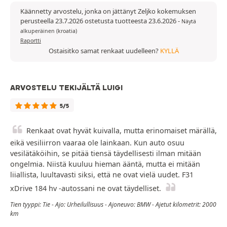
Käännetty arvostelu, jonka on jättänyt Zeljko kokemuksen
perusteella 23.7.2026 ostetusta tuotteesta 23.6.2026
-
Näytä
alkuperäinen (kroatia)
Raportti
Ostaisitko samat renkaat uudelleen?
KYLLÄ
ARVOSTELU TEKIJÄLTÄ LUIGI
5/5
Renkaat ovat hyvät kuivalla, mutta erinomaiset märällä,
eikä vesiliirron vaaraa ole lainkaan. Kun auto osuu
vesilätäköihin, se pitää tiensä täydellisesti ilman mitään
ongelmia. Niistä kuuluu hieman ääntä, mutta ei mitään
liiallista, luultavasti siksi, että ne ovat vielä uudet. F31
xDrive 184 hv -autossani ne ovat täydelliset.
Tien tyyppi: Tie - Ajo: Urheilullisuus - Ajoneuvo: BMW - Ajetut kilometrit: 2000
km