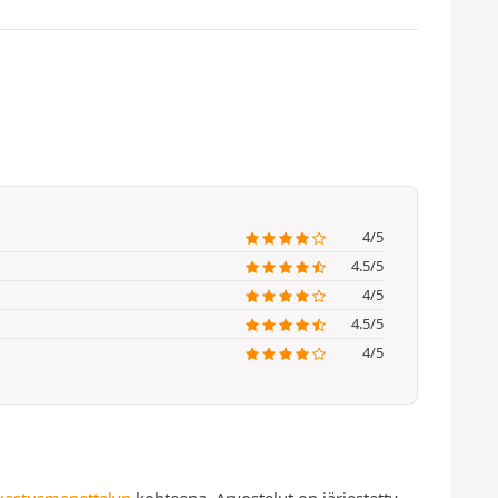
4/5
4.5/5
4/5
4.5/5
4/5
kastusmenettelyn
kohteena. Arvostelut on järjestetty