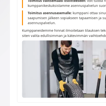
Toimitus valitsemaasi osoitteeseen:
voit tuoda r
kumppanikeskuksistamme asennuspalvelun suori
Toimitus asennusasemalle:
kumppani ottaa sinuu
saapumisen jälkeen sopiakseen tapaamisen ja su
asennuspalvelun.
Kumppaneidemme hinnat ilmoitetaan tilauksen tek
siten valita edullisimman ja kätevimmän vaihtoehd