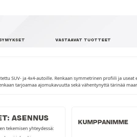
YSYMYKSET
VASTAAVAT TUOTTEET
tu SUV- ja 4x4-autoille. Renkaan symmetrinen profiili ja useat er
i renkaan tarjoamaa ajomukavuutta sekä vähentynyttä tärinää maan
ET: ASENNUS
KUMPPANIMME
ksen tekemisen yhteydessä: