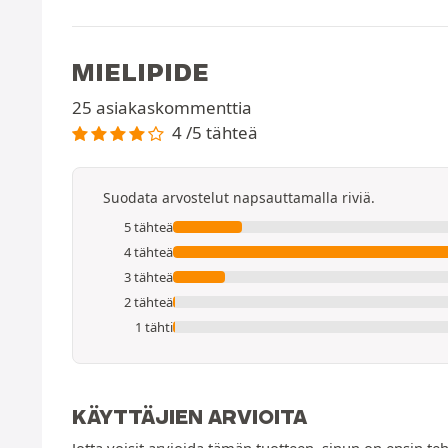
MIELIPIDE
25 asiakaskommenttia
4 /5 tähteä
Suodata arvostelut napsauttamalla riviä.
5 tähteä
4 tähteä
3 tähteä
2 tähteä
1 tähti
KÄYTTÄJIEN ARVIOITA
Jotta voisit arvioida tämän tuotteen, sinun on ensin teh