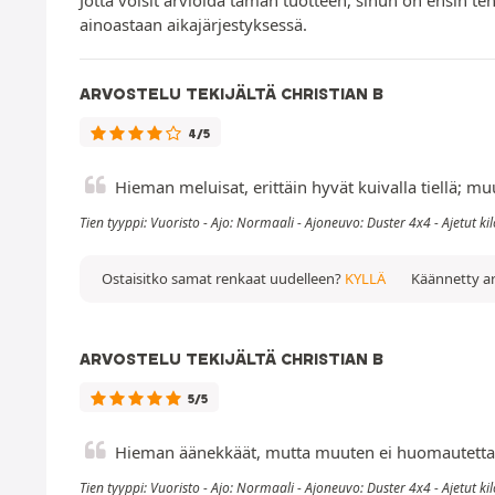
ainoastaan aikajärjestyksessä.
ARVOSTELU TEKIJÄLTÄ CHRISTIAN B
4/5
Hieman meluisat, erittäin hyvät kuivalla tiellä; 
Tien tyyppi: Vuoristo - Ajo: Normaali - Ajoneuvo: Duster 4x4 - Ajetut k
Ostaisitko samat renkaat uudelleen?
KYLLÄ
Käännetty ar
ARVOSTELU TEKIJÄLTÄ CHRISTIAN B
5/5
Hieman äänekkäät, mutta muuten ei huomautetta
Tien tyyppi: Vuoristo - Ajo: Normaali - Ajoneuvo: Duster 4x4 - Ajetut k