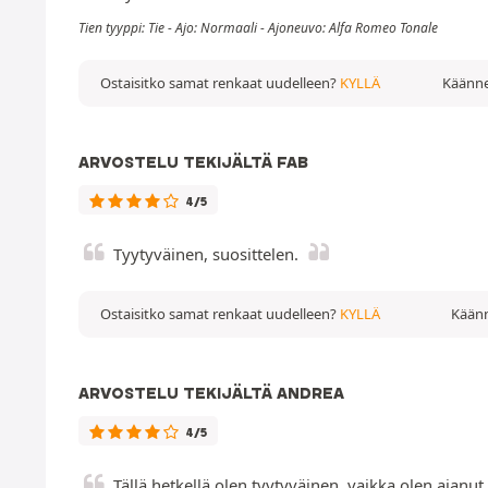
Tien tyyppi: Tie - Ajo: Normaali - Ajoneuvo: Alfa Romeo Tonale
Ostaisitko samat renkaat uudelleen?
KYLLÄ
Käänne
ARVOSTELU TEKIJÄLTÄ FAB
4/5
Tyytyväinen, suosittelen.
Ostaisitko samat renkaat uudelleen?
KYLLÄ
Käänn
ARVOSTELU TEKIJÄLTÄ ANDREA
4/5
Tällä hetkellä olen tyytyväinen, vaikka olen ajanut 