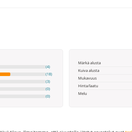
Märkä alusta
(4)
Kuiva alusta
(18)
Mukavuus
(3)
Hinta/laatu
(0)
Melu
(0)
tävä tilaus. Ilmoitamme, että sivustolle jätetyt arvostelut ovat
tar