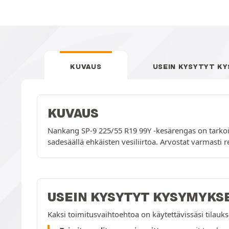
KUVAUS
USEIN KYSYTYT K
KUVAUS
Nankang SP-9 225/55 R19 99Y -kesärengas on tarkoitet
sadesäällä ehkäisten vesiliirtoa. Arvostat varmast
USEIN KYSYTYT KYSYMYKS
Kaksi toimitusvaihtoehtoa on käytettävissäsi tilau