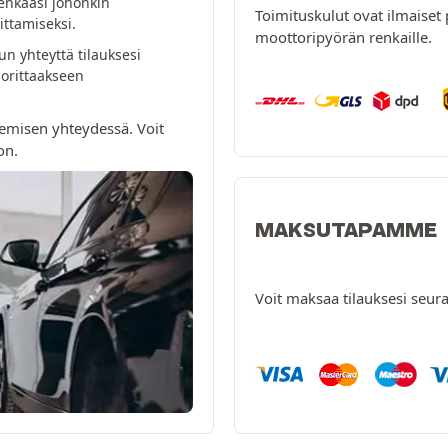
enkaasi johonkin
Toimituskulut ovat ilmaiset 
ttamiseksi.
moottoripyörän renkaille.
n yhteyttä tilauksesi
orittaakseen
emisen yhteydessä. Voit
on.
MAKSUTAPAMME
Voit maksaa tilauksesi seura