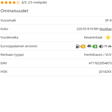
4/5
(25 mielipide)
Ominaisuudet
Vuosimalli
SP-9
Koko
225/55 R19 99Y
Muokkaa
Vuodenaika
Kesärenkaat
71
Eurooppalainen arviointi
71 db
E
B
Renkaan tyyppi
Henkilöauto / SUV
EAN
4717622054873
HSN
JD142XX