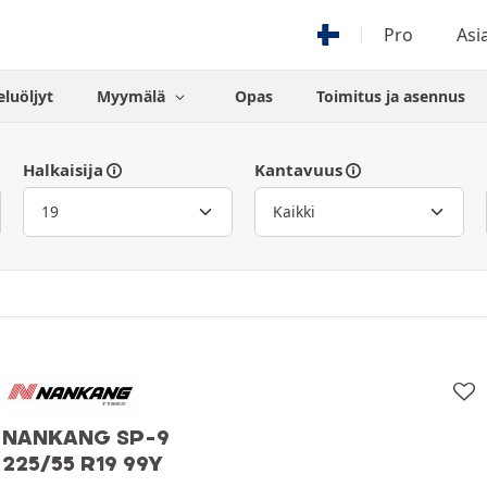
Pro
Asi
eluöljyt
Myymälä
Opas
Toimitus ja asennus
Halkaisija
Kantavuus
NANKANG SP-9
225/55 R19 99Y