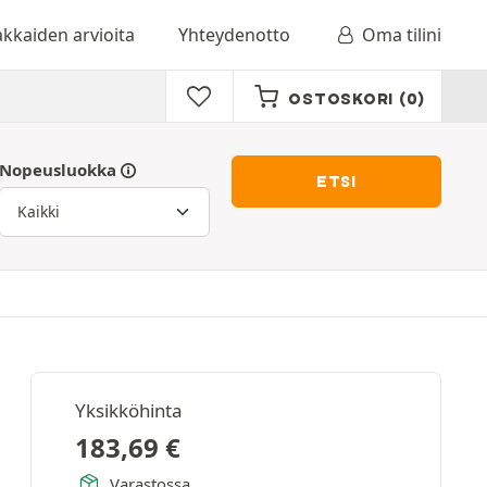
akkaiden arvioita
Yhteydenotto
Oma tilini
OSTOSKORI
(0)
Nopeusluokka
ETSI
Yksikköhinta
183,69
€
Varastossa