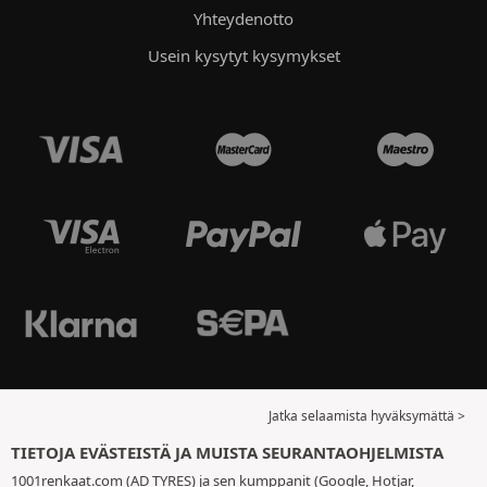
Yhteydenotto
Usein kysytyt kysymykset
Jatka selaamista hyväksymättä >
TIETOJA EVÄSTEISTÄ JA MUISTA SEURANTAOHJELMISTA
1001renkaat.com (AD TYRES) ja sen kumppanit (Google, Hotjar,