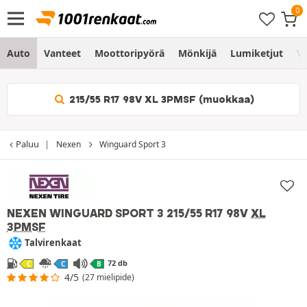
Auto
Vanteet
Moottoripyörä
Mönkijä
Lumiketjut
Vo
215/55 R17 98V XL 3PMSF (muokkaa)
Paluu
Nexen
Winguard Sport 3
NEXEN WINGUARD SPORT 3
215/55 R17 98V
XL
3PMSF
Talvirenkaat
72 db
C
C
B
4/5
(27 mielipide)