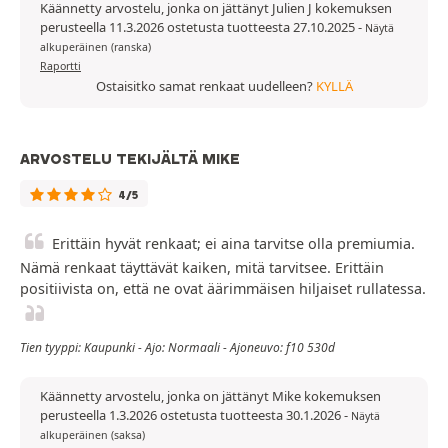
Käännetty arvostelu, jonka on jättänyt Julien J kokemuksen
perusteella 11.3.2026 ostetusta tuotteesta 27.10.2025
-
Näytä
alkuperäinen (ranska)
Raportti
Ostaisitko samat renkaat uudelleen?
KYLLÄ
ARVOSTELU TEKIJÄLTÄ MIKE
4/5
Erittäin hyvät renkaat; ei aina tarvitse olla premiumia.
Nämä renkaat täyttävät kaiken, mitä tarvitsee. Erittäin
positiivista on, että ne ovat äärimmäisen hiljaiset rullatessa.
Tien tyyppi: Kaupunki - Ajo: Normaali - Ajoneuvo: f10 530d
Käännetty arvostelu, jonka on jättänyt Mike kokemuksen
perusteella 1.3.2026 ostetusta tuotteesta 30.1.2026
-
Näytä
alkuperäinen (saksa)