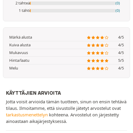
2 tähteä
(0)
1 tähti
(0)
Märkä alusta
4/5
Kuiva alusta
4/5
Mukavuus
4/5
Hinta/laatu
5/5
Melu
4/5
KÄYTTÄJIEN ARVIOITA
Jotta voisit arvioida tämän tuotteen, sinun on ensin tehtävä
tilaus. Ilmoitamme, että sivustolle jätetyt arvostelut ovat
tarkastusmenettelyn
kohteena. Arvostelut on järjestetty
ainoastaan aikajärjestyksessä.