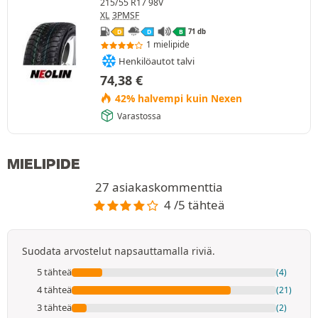
215/55 R17 98V
XL
3PMSF
71 db
D
D
B
1 mielipide
Henkilöautot talvi
74,38
€
42% halvempi kuin Nexen
Varastossa
MIELIPIDE
27 asiakaskommenttia
4 /5 tähteä
Suodata arvostelut napsauttamalla riviä.
5 tähteä
(4)
4 tähteä
(21)
3 tähteä
(2)