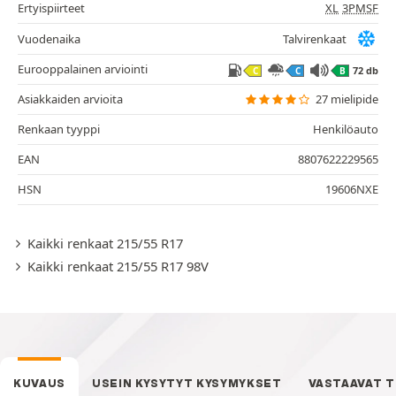
Ertyispiirteet
XL
3PMSF
Vuodenaika
Talvirenkaat
Eurooppalainen arviointi
72 db
C
C
B
Asiakkaiden arvioita
27 mielipide
Renkaan tyyppi
Henkilöauto
EAN
8807622229565
HSN
19606NXE
Kaikki renkaat 215/55 R17
Kaikki renkaat 215/55 R17 98V
KUVAUS
USEIN KYSYTYT KYSYMYKSET
VASTAAVAT 