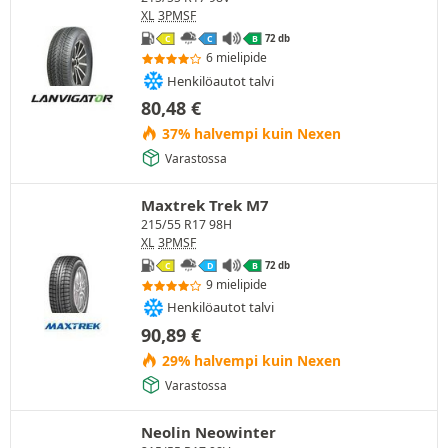
XL
3PMSF
72 db
C
C
B
6 mielipide
Henkilöautot talvi
80,48
€
37% halvempi kuin Nexen
Varastossa
Maxtrek Trek M7
215/55 R17 98H
XL
3PMSF
72 db
C
D
B
9 mielipide
Henkilöautot talvi
90,89
€
29% halvempi kuin Nexen
Varastossa
Neolin Neowinter