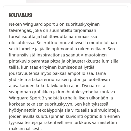
KUVAUS
Nexen Winguard Sport 3 on suorituskykyinen
talvirengas, joka on suunniteltu tarjoamaan
turvallisuutta ja hallittavuutta äärimmäisissä
olosuhteissa. Se erottuu innovatiivisella muotoilullaan
sekä lumelle ja jäälle optimoidulla rakenteellaan. Sen
linnunsiivistä inspiraationsa saanut V-muotoinen
pintakuvio parantaa pitoa ja ohjaustarkkuutta lumisilla
teillä, kun taas erityinen kumiseos säilyttää
joustavuutensa myös pakkaslämpötiloissa. Tämä
yhdistelmä takaa erinomaisen pidon ja luotettavan
ajovakauden koko talvikauden ajan. Dynaamista
sivupinnan grafiikkaa ja lumihiutalesymbolia kantava
Winguard Sport 3 yhdistää urheilullisen ulkonäön ja
korkean teknisen suorituskyvyn. Sen kehityksessä
hyödynnettiin tekoälypohjaisia virtuaalisia simulointeja,
joiden avulla kulutuspinnan kuviointi optimoitiin ennen
fyysisiä testejä ja rakenteellinen tarkkuus varmistettiin
maksimaalisesti.