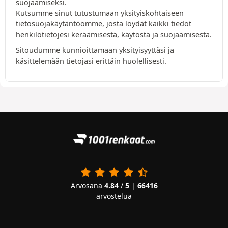
suojaamiseksi.
Kutsumme sinut tutustumaan yksityiskohtaiseen
tietosuojakäytäntöömme
, josta löydät kaikki tiedot
henkilötietojesi keräämisestä, käytöstä ja suojaamisesta.
Sitoudumme kunnioittamaan yksityisyyttäsi ja
käsittelemään tietojasi erittäin huolellisesti.
Arvosana
4.84
/
5
|
66416
arvostelua