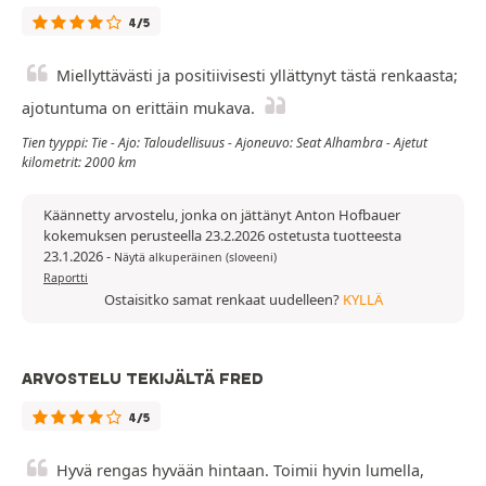
4/5
Miellyttävästi ja positiivisesti yllättynyt tästä renkaasta;
ajotuntuma on erittäin mukava.
Tien tyyppi: Tie - Ajo: Taloudellisuus - Ajoneuvo: Seat Alhambra - Ajetut
kilometrit: 2000 km
Käännetty arvostelu, jonka on jättänyt Anton Hofbauer
kokemuksen perusteella 23.2.2026 ostetusta tuotteesta
23.1.2026
-
Näytä alkuperäinen (sloveeni)
Raportti
Ostaisitko samat renkaat uudelleen?
KYLLÄ
ARVOSTELU TEKIJÄLTÄ FRED
4/5
Hyvä rengas hyvään hintaan. Toimii hyvin lumella,