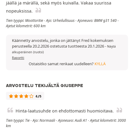
jäällä ja märällä, sekä myös kuivalla. Vakaa suurissa
nopeuksissa.
Tien tyyppi: Moottoritie - Ajo: Urheilullisuus - Ajoneuvo: BMW g31 540 -
Ajetut kilometrit: 600 km
Käännetty arvostelu, jonka on jättänyt Fred kokemuksen
perusteella 20.2.2026 ostetusta tuotteesta 20.1.2026
-
Näytä
alkuperäinen (ruotsi)
Raportti
Ostaisitko samat renkaat uudelleen?
KYLLÄ
ARVOSTELU TEKIJÄLTÄ GIUSEPPE
4/5
Hinta-laatusuhde on ehdottomasti huomioitava.
Tien tyyppi: Tie - Ajo: Normaali - Ajoneuvo: Audi A1 - Ajetut kilometrit: 3000
km