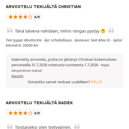
ARVOSTELU TEKIJÄLTÄ CHRISTIAN
4/5
Tänä talvena nähdään, mihin rengas pystyy 🤔
Tien tyyppi: Moottoritie - Ajo: Urheilullisuus - Ajoneuvo: Seat Altea XL - Ajetut
kilometrit: 30000 km
Käännetty arvostelu, jonka on jättänyt Christian kokemuksen
perusteella 31.7.2026 ostetusta tuotteesta 1.7.2026
-
Näytä
alkuperäinen (saksa)
Raportti
Ostaisitko samat renkaat uudelleen?
KYLLÄ
ARVOSTELU TEKIJÄLTÄ RADEK
4/5
Toistaiseksi olen tyytyväinen.