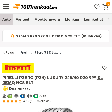
Auto
Vanteet
Moottoripyörä
Mönkijä
Lumiketjut
Vo
245/40 R20 99Y XL DEMO NCS ELT (muokkaa)
Paluu
Pirelli
PZero (PZ4) Luxury
PIRELLI PZERO (PZ4) LUXURY
245/40 R20 99Y
XL
DEMO
NCS
ELT
Kesärenkaat
70 db
B
A
B
4/5
(165 mielipide)