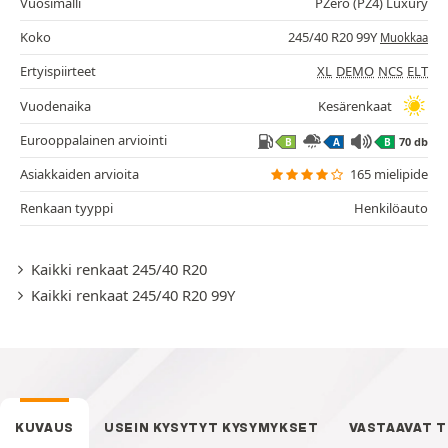
Vuosimalli
PZero (PZ4) Luxury
Koko
245/40 R20 99Y
Muokkaa
Ertyispiirteet
XL
DEMO
NCS
ELT
Vuodenaika
Kesärenkaat
Eurooppalainen arviointi
70 db
B
A
B
Asiakkaiden arvioita
165 mielipide
Renkaan tyyppi
Henkilöauto
Kaikki renkaat 245/40 R20
Kaikki renkaat 245/40 R20 99Y
KUVAUS
USEIN KYSYTYT KYSYMYKSET
VASTAAVAT 