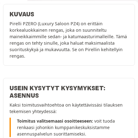
KUVAUS
Pirelli PZERO (Luxury Saloon PZ4) on erittäin
korkealuokkainen rengas, joka on suunniteltu
maineikkaimmille sedan- ja katumaasturimalleille. Tämä
rengas on tehty sinulle, joka haluat maksimaalista
suorituskykyä ja mukavuutta. Se on Pirellin kehitellyin
rengas.
USEIN KYSYTYT KYSYMYKSET:
ASENNUS
Kaksi toimitusvaihtoehtoa on käytettävissäsi tilauksen
tekemisen yhteydessä:
Toimitus valitsemaasi osoitteeseen:
voit tuoda
renkaasi johonkin kumppanikeskuksistamme
asennuspalvelun suorittamiseksi.