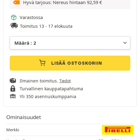
Hyvä tarjous: Nereus hintaan
92,59
€
Varastossa
Toimitus 13 - 17 elokuuta
LISÄÄ OSTOSKORIIN
Ilmainen toimitus.
Tiedot
Turvallinen kauppatapahtuma
Yli 350 asennuskumppania
Ominaisuudet
Merkki