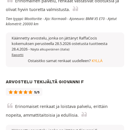
Erinomainen palvelu, renkaat vastasivat odotuksia ja
olivat hyvin tuoretta valmistusta.
Tien tyyppi: Moottoritie - Ajo: Normaali - Ajoneuvo: BMW X5 E70 - Ajetut
kilometrit: 20000 km
Käännetty arvostelu, jonka on jättänyt RaffaCocis
kokemuksen perusteella 28.5.2026 ostetusta tuotteesta
28.4.2026
-
Näytä alkuperäinen (italia)
Raportti
Ostaisitko samat renkaat uudelleen?
KYLLÄ
ARVOSTELU TEKIJÄLTÄ GIOVANNI F
5/5
Erinomaiset renkaat ja loistava palvelu, erittäin
nopeita, ammattitaitoisia ja edullisia.