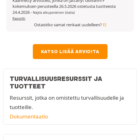
Käännetty arvostelu, jonka on jättänyt Giovanni F
kokemuksen perusteella 26.5.2026 ostetusta tuotteesta
24.4.2026
-
Näytä alkuperäinen (italia)
Raportti
Ostaisitko samat renkaat uudelleen?
EI
KATSO LISÄÄ ARVIOITA
TURVALLISUUSRESURSSIT JA
TUOTTEET
Resurssit, jotka on omistettu turvallisuudelle ja
tuotteille.
Dokumentaatio