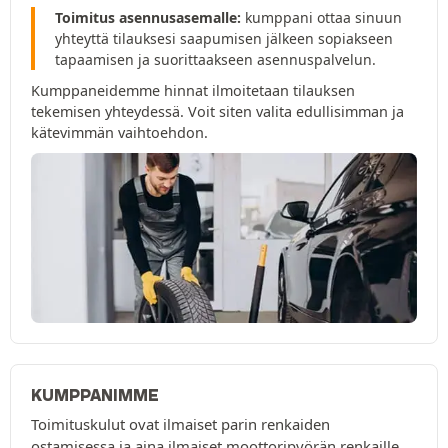
Toimitus asennusasemalle:
kumppani ottaa sinuun
yhteyttä tilauksesi saapumisen jälkeen sopiakseen
tapaamisen ja suorittaakseen asennuspalvelun.
Kumppaneidemme hinnat ilmoitetaan tilauksen
tekemisen yhteydessä. Voit siten valita edullisimman ja
kätevimmän vaihtoehdon.
KUMPPANIMME
Toimituskulut ovat ilmaiset parin renkaiden
ostamisessa ja aina ilmaiset moottoripyörän renkaille.