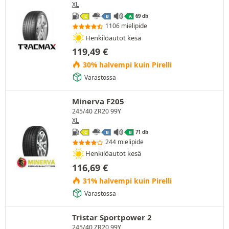
XL
69 db
C
B
A
1106 mielipide
Henkilöautot kesä
119,49
€
30% halvempi kuin Pirelli
Varastossa
Minerva F205
245/40 ZR20 99Y
XL
71 db
C
B
B
244 mielipide
Henkilöautot kesä
116,69
€
31% halvempi kuin Pirelli
Varastossa
Tristar Sportpower 2
245/40 ZR20 99Y