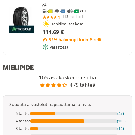
XL
71 db
C
B
B
113 mielipide
Henkilöautot kesä
114,69
€
32% halvempi kuin Pirelli
Varastossa
MIELIPIDE
165 asiakaskommenttia
4 /5 tähteä
Suodata arvostelut napsauttamalla riviä.
5 tähteä
(47)
4 tähteä
(103)
3 tähteä
(14)