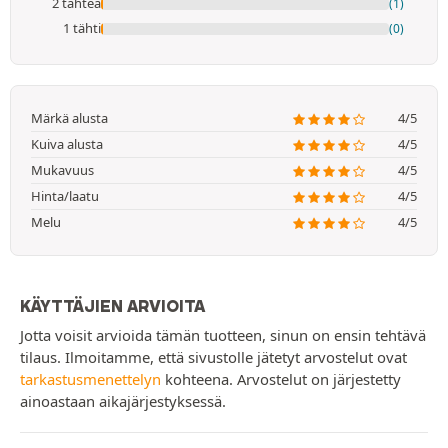
2 tähteä
(1)
1 tähti
(0)
Märkä alusta
4/5
Kuiva alusta
4/5
Mukavuus
4/5
Hinta/laatu
4/5
Melu
4/5
KÄYTTÄJIEN ARVIOITA
Jotta voisit arvioida tämän tuotteen, sinun on ensin tehtävä
tilaus. Ilmoitamme, että sivustolle jätetyt arvostelut ovat
tarkastusmenettelyn
kohteena. Arvostelut on järjestetty
ainoastaan aikajärjestyksessä.