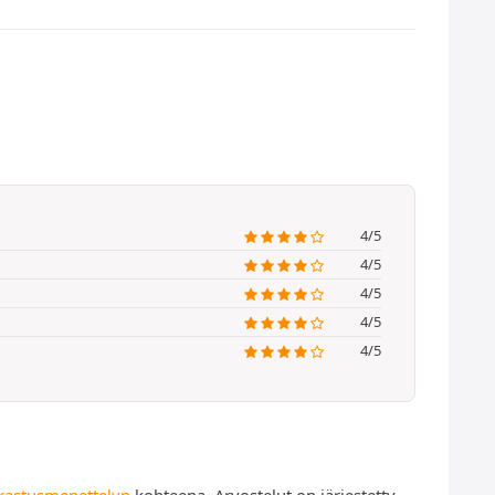
4/5
4/5
4/5
4/5
4/5
kastusmenettelyn
kohteena. Arvostelut on järjestetty