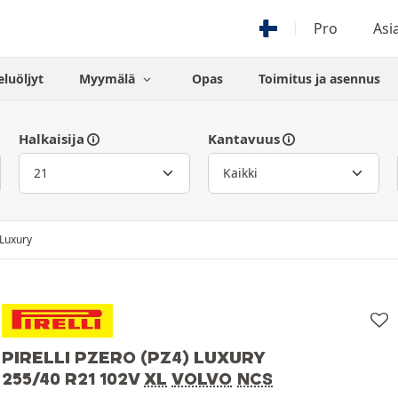
Pro
Asi
eluöljyt
Myymälä
Opas
Toimitus ja asennus
Halkaisija
Kantavuus
 Luxury
PIRELLI PZERO (PZ4) LUXURY
255/40 R21 102V
XL
VOLVO
NCS