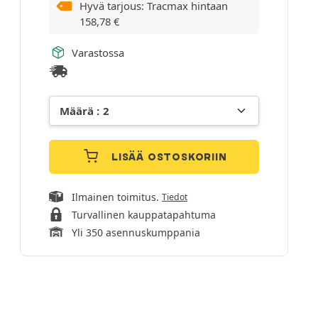
Hyvä tarjous: Tracmax hintaan
158,78
€
Varastossa
LISÄÄ OSTOSKORIIN
Ilmainen toimitus.
Tiedot
Turvallinen kauppatapahtuma
Yli 350 asennuskumppania