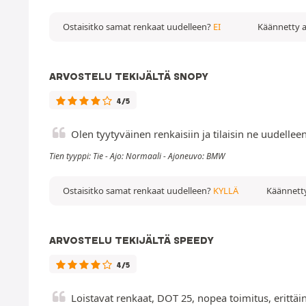
Ostaisitko samat renkaat uudelleen?
EI
Käännetty a
ARVOSTELU TEKIJÄLTÄ SNOPY
4/5
Olen tyytyväinen renkaisiin ja tilaisin ne uudelleen
Tien tyyppi: Tie - Ajo: Normaali - Ajoneuvo: BMW
Ostaisitko samat renkaat uudelleen?
KYLLÄ
Käännetty
ARVOSTELU TEKIJÄLTÄ SPEEDY
4/5
Loistavat renkaat, DOT 25, nopea toimitus, erittäi