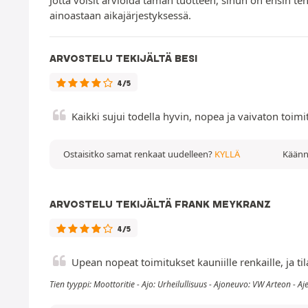
ainoastaan aikajärjestyksessä.
ARVOSTELU TEKIJÄLTÄ BESI
4/5
Kaikki sujui todella hyvin, nopea ja vaivaton toimi
Ostaisitko samat renkaat uudelleen?
KYLLÄ
Käänne
ARVOSTELU TEKIJÄLTÄ FRANK MEYKRANZ
4/5
Upean nopeat toimitukset kauniille renkaille, ja til
Tien tyyppi: Moottoritie - Ajo: Urheilullisuus - Ajoneuvo: VW Arteon - A