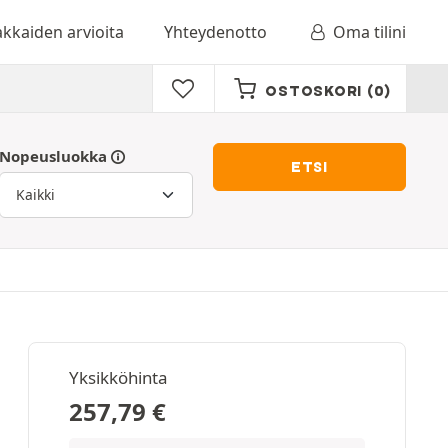
akkaiden arvioita
Yhteydenotto
Oma tilini
OSTOSKORI
(0)
Nopeusluokka
ETSI
Yksikköhinta
257,79
€