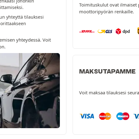
enkaasi johonkin
Toimituskulut ovat ilmaiset 
ttamiseksi.
moottoripyörän renkaille.
n yhteyttä tilauksesi
orittaakseen
emisen yhteydessä. Voit
on.
MAKSUTAPAMME
Voit maksaa tilauksesi seura