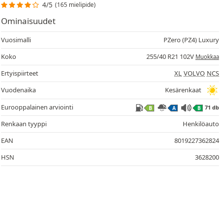
4/5
(165 mielipide)
Ominaisuudet
Vuosimalli
PZero (PZ4) Luxury
Koko
255/40 R21 102V
Muokkaa
Ertyispiirteet
XL
VOLVO
NCS
Vuodenaika
Kesärenkaat
Eurooppalainen arviointi
71 db
B
A
B
Renkaan tyyppi
Henkilöauto
EAN
8019227362824
HSN
3628200