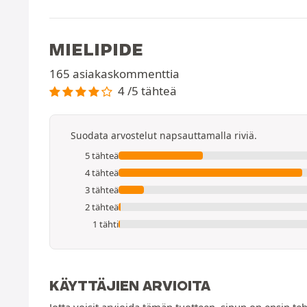
MIELIPIDE
165 asiakaskommenttia
4 /5 tähteä
Suodata arvostelut napsauttamalla riviä.
5 tähteä
4 tähteä
3 tähteä
2 tähteä
1 tähti
KÄYTTÄJIEN ARVIOITA
Jotta voisit arvioida tämän tuotteen, sinun on ensin teh