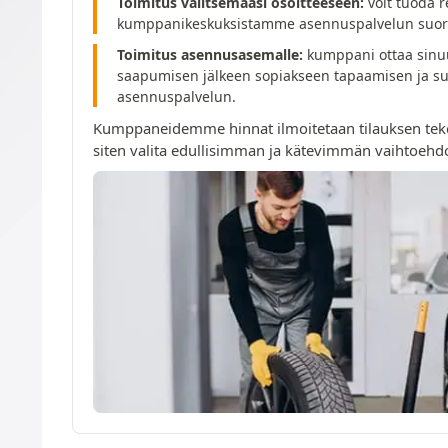
Toimitus valitsemaasi osoitteeseen:
voit tuoda r
kumppanikeskuksistamme asennuspalvelun suori
Toimitus asennusasemalle:
kumppani ottaa sinuu
saapumisen jälkeen sopiakseen tapaamisen ja su
asennuspalvelun.
Kumppaneidemme hinnat ilmoitetaan tilauksen tek
siten valita edullisimman ja kätevimmän vaihtoehd