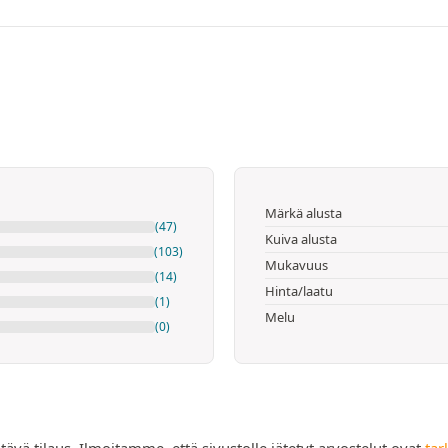
Märkä alusta
(47)
Kuiva alusta
(103)
Mukavuus
(14)
Hinta/laatu
(1)
Melu
(0)
tävä tilaus. Ilmoitamme, että sivustolle jätetyt arvostelut ovat
tar