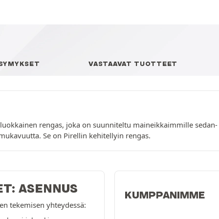
YSYMYKSET
VASTAAVAT TUOTTEET
ealuokkainen rengas, joka on suunniteltu maineikkaimmille sedan-
mukavuutta. Se on Pirellin kehitellyin rengas.
ET: ASENNUS
KUMPPANIMME
ksen tekemisen yhteydessä: