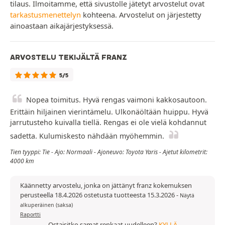
tilaus. Ilmoitamme, että sivustolle jätetyt arvostelut ovat
tarkastusmenettelyn
kohteena. Arvostelut on järjestetty
ainoastaan aikajärjestyksessä.
ARVOSTELU TEKIJÄLTÄ FRANZ
5/5
Nopea toimitus. Hyvä rengas vaimoni kakkosautoon.
Erittäin hiljainen vierintämelu. Ulkonäöltään huippu. Hyvä
jarrutusteho kuivalla tiellä. Rengas ei ole vielä kohdannut
sadetta. Kulumiskesto nähdään myöhemmin.
Tien tyyppi: Tie - Ajo: Normaali - Ajoneuvo: Toyota Yaris - Ajetut kilometrit:
4000 km
Käännetty arvostelu, jonka on jättänyt franz kokemuksen
perusteella 18.4.2026 ostetusta tuotteesta 15.3.2026
-
Näytä
alkuperäinen (saksa)
Raportti
Ostaisitko samat renkaat uudelleen?
KYLLÄ