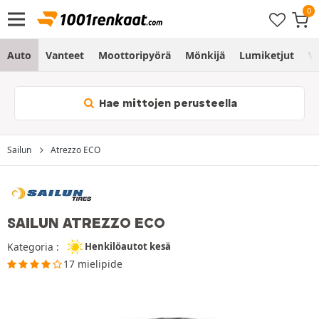
Auto
Vanteet
Moottoripyörä
Mönkijä
Lumiketjut
Vo
Hae mittojen perusteella
Sailun
Atrezzo ECO
SAILUN ATREZZO ECO
Kategoria :
Henkilöautot kesä
17 mielipide