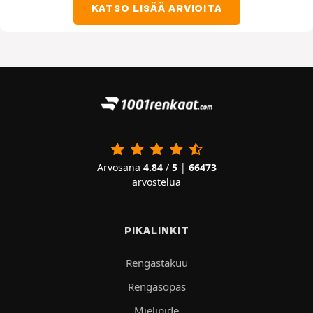
KATSO LISÄÄ ARVIOITA
Arvosana
4.84
/
5
|
66473
arvostelua
PIKALINKIT
Rengastakuu
Rengasopas
Mielipide