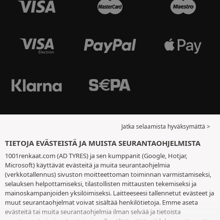
Jatka selaamista hyväksymättä >
TIETOJA EVÄSTEISTÄ JA MUISTA SEURANTAOHJELMISTA
1001renkaat.com (AD TYRES) ja sen kumppanit (Google, Hotjar,
Microsoft) käyttävät evästeitä ja muita seurantaohjelmia
(verkkotallennus) sivuston moitteettoman toiminnan varmistamiseksi,
selauksen helpottamiseksi, tilastollisten mittausten tekemiseksi ja
mainoskampanjoiden yksilöimiseksi. Laitteeseesi tallennetut evästeet ja
muut seurantaohjelmat voivat sisältää henkilötietoja. Emme aseta
evästeitä tai muita seurantaohjelmia ilman selvää ja tietoista