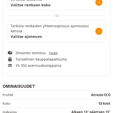
Valitse renkaan koko
TAI
Tarkista renkaiden yhteensopivuus ajoneuvosi
kanssa
Valitse ajoneuvo
Ilmainen toimitus.
Tiedot
Turvallinen kauppatapahtuma
Yli 350 asennuskumppania
OMINAISUUDET
Profiilit
Atrezzo ECO
Koko
53 koot
Halkaisija
Alkaen 13" päättyen 15"