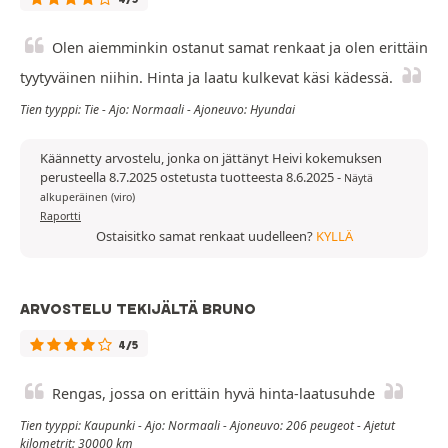
Olen aiemminkin ostanut samat renkaat ja olen erittäin
tyytyväinen niihin. Hinta ja laatu kulkevat käsi kädessä.
Tien tyyppi: Tie - Ajo: Normaali - Ajoneuvo: Hyundai
Käännetty arvostelu, jonka on jättänyt Heivi kokemuksen
perusteella 8.7.2025 ostetusta tuotteesta 8.6.2025
-
Näytä
alkuperäinen (viro)
Raportti
Ostaisitko samat renkaat uudelleen?
KYLLÄ
ARVOSTELU TEKIJÄLTÄ BRUNO
4/5
Rengas, jossa on erittäin hyvä hinta-laatusuhde
Tien tyyppi: Kaupunki - Ajo: Normaali - Ajoneuvo: 206 peugeot - Ajetut
kilometrit: 30000 km