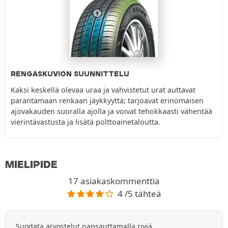
RENGASKUVION SUUNNITTELU
Kaksi keskellä olevaa uraa ja vahvistetut urat auttavat
parantamaan renkaan jäykkyyttä; tarjoavat erinomaisen
ajovakauden suoralla ajolla ja voivat tehokkaasti vähentää
vierintävastusta ja lisätä polttoainetaloutta.
MIELIPIDE
17 asiakaskommenttia
4 /5 tähteä
Suodata arvostelut napsauttamalla riviä.