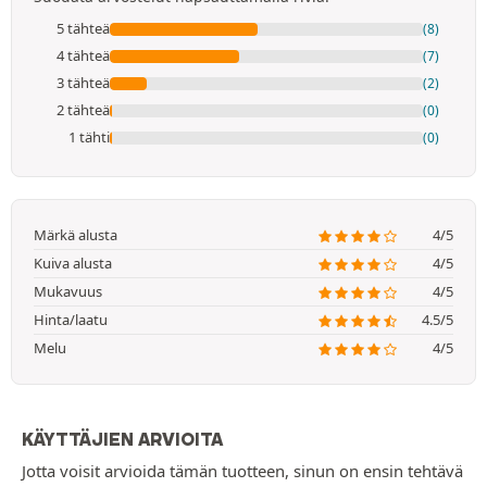
5 tähteä
(8)
4 tähteä
(7)
3 tähteä
(2)
2 tähteä
(0)
1 tähti
(0)
Märkä alusta
4/5
Kuiva alusta
4/5
Mukavuus
4/5
Hinta/laatu
4.5/5
Melu
4/5
KÄYTTÄJIEN ARVIOITA
Jotta voisit arvioida tämän tuotteen, sinun on ensin tehtävä