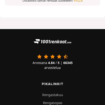
Ostaisitko samat renkaat uudelleen?
KYLLÄ
Arvosana
4.84
/
5
|
66345
arvostelua
PIKALINKIT
Rengastakuu
Rengasopas