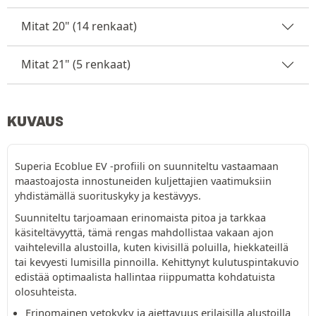
Mitat 20" (14 renkaat)
Mitat 21" (5 renkaat)
KUVAUS
Superia Ecoblue EV -profiili on suunniteltu vastaamaan
maastoajosta innostuneiden kuljettajien vaatimuksiin
yhdistämällä suorituskyky ja kestävyys.
Suunniteltu tarjoamaan erinomaista pitoa ja tarkkaa
käsiteltävyyttä, tämä rengas mahdollistaa vakaan ajon
vaihtelevilla alustoilla, kuten kivisillä poluilla, hiekkateillä
tai kevyesti lumisilla pinnoilla. Kehittynyt kulutuspintakuvio
edistää optimaalista hallintaa riippumatta kohdatuista
olosuhteista.
Erinomainen vetokyky ja ajettavuus erilaisilla alustoilla