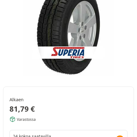
Alkaen
81,79
€
Varastossa
24 kokoa saatavilla