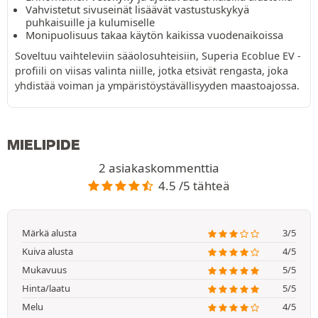
Vahvistetut sivuseinät lisäävät vastustuskykyä
puhkaisuille ja kulumiselle
Monipuolisuus takaa käytön kaikissa vuodenaikoissa
Soveltuu vaihteleviin sääolosuhteisiin, Superia Ecoblue EV -
profiili on viisas valinta niille, jotka etsivät rengasta, joka
yhdistää voiman ja ympäristöystävällisyyden maastoajossa.
MIELIPIDE
2 asiakaskommenttia
4.5 /5 tähteä
Märkä alusta
3/5
Kuiva alusta
4/5
Mukavuus
5/5
Hinta/laatu
5/5
Melu
4/5