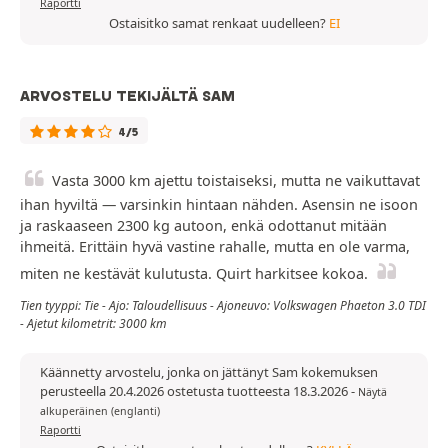
Raportti
Ostaisitko samat renkaat uudelleen?
EI
ARVOSTELU TEKIJÄLTÄ SAM
4/5
Vasta 3000 km ajettu toistaiseksi, mutta ne vaikuttavat
ihan hyviltä — varsinkin hintaan nähden. Asensin ne isoon
ja raskaaseen 2300 kg autoon, enkä odottanut mitään
ihmeitä. Erittäin hyvä vastine rahalle, mutta en ole varma,
miten ne kestävät kulutusta. Quirt harkitsee kokoa.
Tien tyyppi: Tie - Ajo: Taloudellisuus - Ajoneuvo: Volkswagen Phaeton 3.0 TDI
- Ajetut kilometrit: 3000 km
Käännetty arvostelu, jonka on jättänyt Sam kokemuksen
perusteella 20.4.2026 ostetusta tuotteesta 18.3.2026
-
Näytä
alkuperäinen (englanti)
Raportti