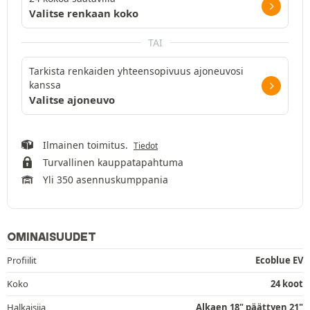
Valitse renkaan koko
TAI
Tarkista renkaiden yhteensopivuus ajoneuvosi
kanssa
Valitse ajoneuvo
Ilmainen toimitus.
Tiedot
Turvallinen kauppatapahtuma
Yli 350 asennuskumppania
OMINAISUUDET
Profiilit
Ecoblue EV
Koko
24 koot
Halkaisija
Alkaen 18" päättyen 21"