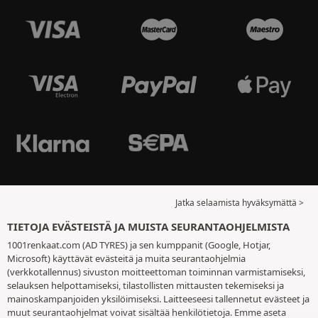
Jatka selaamista hyväksymättä >
TIETOJA EVÄSTEISTÄ JA MUISTA SEURANTAOHJELMISTA
1001renkaat.com (AD TYRES) ja sen kumppanit (Google, Hotjar,
Microsoft) käyttävät evästeitä ja muita seurantaohjelmia
(verkkotallennus) sivuston moitteettoman toiminnan varmistamiseksi,
selauksen helpottamiseksi, tilastollisten mittausten tekemiseksi ja
mainoskampanjoiden yksilöimiseksi. Laitteeseesi tallennetut evästeet ja
muut seurantaohjelmat voivat sisältää henkilötietoja. Emme aseta