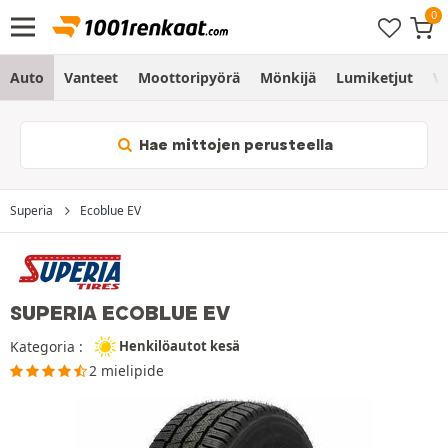
Auto
Vanteet
Moottoripyörä
Mönkijä
Lumiketjut
Vo
Hae mittojen perusteella
Superia
Ecoblue EV
SUPERIA ECOBLUE EV
Kategoria :
Henkilöautot kesä
2 mielipide