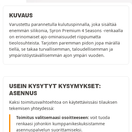
KUVAUS
Varustettu parannetulla kulutuspinnalla, joka sisältää
enemmän silikonia, Syron Premium 4 Seasons -renkaalla
on erinomaiset ajo-ominaisuudet riippumatta
tieolosuhteista. Tarjoten paremman pidon jopa märällä
tiellä, se takaa turvallisemman, taloudellisemman ja
ympäristöystävällisemmän ajon ympäri vuoden.
USEIN KYSYTYT KYSYMYKSET:
ASENNUS
Kaksi toimitusvaihtoehtoa on käytettävissäsi tilauksen
tekemisen yhteydessä:
Toimitus valitsemaasi osoitteeseen:
voit tuoda
renkaasi johonkin kumppanikeskuksistamme
asennuspalvelun suorittamiseksi.