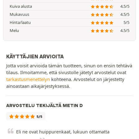
Kuiva alusta
4.5/5
Mukavuus
4.5/5
Hinta/laatu
5/5
Melu
4.5/5
KÄYTTÄJIEN ARVIOITA
Jotta voisit arvioida tämän tuotteen, sinun on ensin tehtävä
tilaus. Ilmoitamme, että sivustolle jätetyt arvostelut ovat
tarkastusmenettelyn
kohteena. Arvostelut on järjestetty
ainoastaan aikajärjestyksessä.
ARVOSTELU TEKIJÄLTÄ METIN D
5/5
Eli ne ovat huippurenkaat, lukuun ottamatta