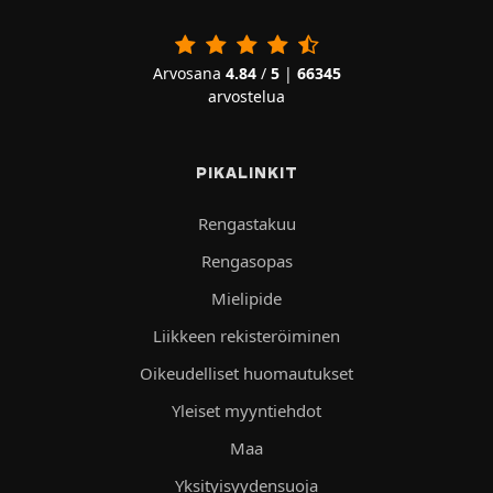
Arvosana
4.84
/
5
|
66345
arvostelua
PIKALINKIT
Rengastakuu
Rengasopas
Mielipide
Liikkeen rekisteröiminen
Oikeudelliset huomautukset
Yleiset myyntiehdot
Maa
Yksityisyydensuoja