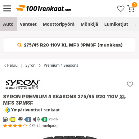
Auto
Vanteet
Moottoripyörä
Mönkijä
Lumiketjut
Vo
275/45 R20 110V XL MFS 3PMSF (muokkaa)
Paluu
Syron
Premium 4 Seasons
SYRON PREMIUM 4 SEASONS
275/45 R20 110V
XL
MFS
3PMSF
Ympärivuotiset renkaat
73 db
C
B
B
4/5
(5 mielipide)