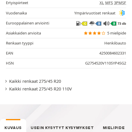
Ertyispiirteet
XL
MFS
3PMSF
Vuodenaika
Ympärivuotiset renkaat
Eurooppalainen arviointi
73 db
C
B
B
Asiakkaiden arvioita
5 mielipide
Renkaan tyyppi
Henkilöauto
EAN
4250084602331
HSN
G2754520V110SYP4SG2
Kaikki renkaat 275/45 R20
Kaikki renkaat 275/45 R20 110V
KUVAUS
USEIN KYSYTYT KYSYMYKSET
MIELIPIDE