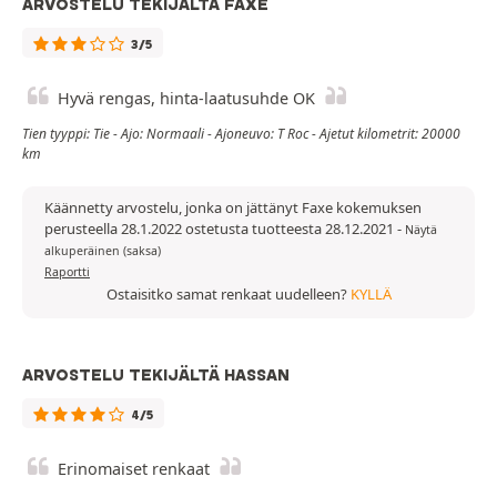
ARVOSTELU TEKIJÄLTÄ FAXE
3/5
Hyvä rengas, hinta-laatusuhde OK
Tien tyyppi: Tie - Ajo: Normaali - Ajoneuvo: T Roc - Ajetut kilometrit: 20000
km
Käännetty arvostelu, jonka on jättänyt Faxe kokemuksen
perusteella 28.1.2022 ostetusta tuotteesta 28.12.2021
-
Näytä
alkuperäinen (saksa)
Raportti
Ostaisitko samat renkaat uudelleen?
KYLLÄ
ARVOSTELU TEKIJÄLTÄ HASSAN
4/5
Erinomaiset renkaat