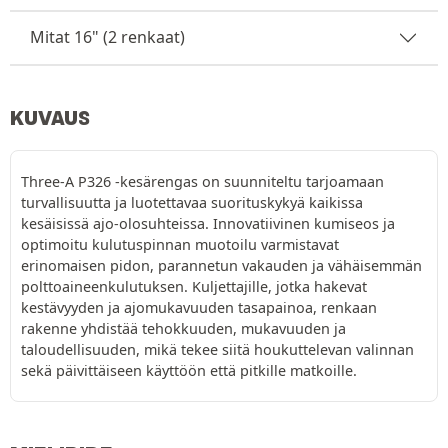
Mitat 16" (2 renkaat)
KUVAUS
Three-A P326 -kesärengas on suunniteltu tarjoamaan
turvallisuutta ja luotettavaa suorituskykyä kaikissa
kesäisissä ajo-olosuhteissa. Innovatiivinen kumiseos ja
optimoitu kulutuspinnan muotoilu varmistavat
erinomaisen pidon, parannetun vakauden ja vähäisemmän
polttoaineenkulutuksen. Kuljettajille, jotka hakevat
kestävyyden ja ajomukavuuden tasapainoa, renkaan
rakenne yhdistää tehokkuuden, mukavuuden ja
taloudellisuuden, mikä tekee siitä houkuttelevan valinnan
sekä päivittäiseen käyttöön että pitkille matkoille.