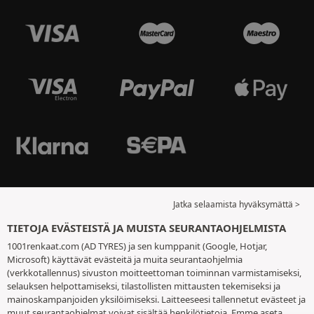
Jatka selaamista hyväksymättä >
TIETOJA EVÄSTEISTÄ JA MUISTA SEURANTAOHJELMISTA
1001renkaat.com (AD TYRES) ja sen kumppanit (Google, Hotjar,
Microsoft) käyttävät evästeitä ja muita seurantaohjelmia
(verkkotallennus) sivuston moitteettoman toiminnan varmistamiseksi,
selauksen helpottamiseksi, tilastollisten mittausten tekemiseksi ja
mainoskampanjoiden yksilöimiseksi. Laitteeseesi tallennetut evästeet ja
muut seurantaohjelmat voivat sisältää henkilötietoja. Emme aseta