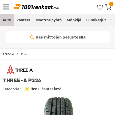
Auto
Vanteet
Moottoripyörä
Mönkijä
Lumiketjut
Vo
Hae mittojen perusteella
Three-A
P326
THREE-A P326
Kategoria :
Henkilöautot kesä