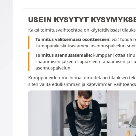
USEIN KYSYTYT KYSYMYKS
Kaksi toimitusvaihtoehtoa on käytettävissäsi tilau
Toimitus valitsemaasi osoitteeseen:
voit tuoda r
kumppanikeskuksistamme asennuspalvelun suori
Toimitus asennusasemalle:
kumppani ottaa sinuu
saapumisen jälkeen sopiakseen tapaamisen ja su
asennuspalvelun.
Kumppaneidemme hinnat ilmoitetaan tilauksen tek
siten valita edullisimman ja kätevimmän vaihtoehd