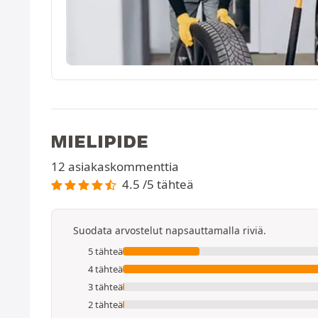
MIELIPIDE
12 asiakaskommenttia
4.5 /5 tähteä
Suodata arvostelut napsauttamalla riviä.
5 tähteä
4 tähteä
3 tähteä
2 tähteä