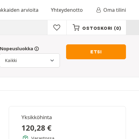
akkaiden arvioita
Yhteydenotto
Oma tilini
OSTOSKORI
(0)
Nopeusluokka
ETSI
Yksikköhinta
120,28
€
Varastossa