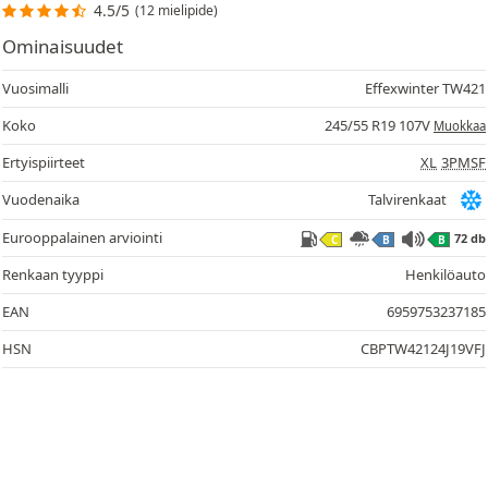
4.5/5
(12 mielipide)
Ominaisuudet
Vuosimalli
Effexwinter TW421
Koko
245/55 R19 107V
Muokkaa
Ertyispiirteet
XL
3PMSF
Vuodenaika
Talvirenkaat
Eurooppalainen arviointi
72 db
C
B
B
Renkaan tyyppi
Henkilöauto
EAN
6959753237185
HSN
CBPTW42124J19VFJ