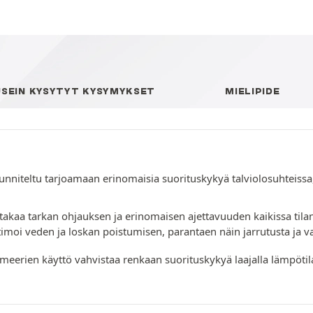
USEIN KYSYTYT KYSYMYKSET
MIELIPIDE
suunniteltu tarjoamaan erinomaisia suorituskykyä talviolosuhteissa
kaa tarkan ohjauksen ja erinomaisen ajettavuuden kaikissa tilan
moi veden ja loskan poistumisen, parantaen näin jarrutusta ja va
eerien käyttö vahvistaa renkaan suorituskykyä laajalla lämpötil