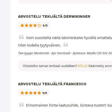
ARVOSTELU TEKIJÄLTÄ DERWIKINGER
4/5
Voin suositella näitä talvirenkaita hyvällä omallat
Olen todella tyytyväinen.
Tien tyyppi: Moottoritie - Ajo: Normaali - Ajoneuvo: Mazda CX5 SUV 20
Ostaisitko samat renkaat uudelleen?
KYLLÄ
Käännetty arvos
ARVOSTELU TEKIJÄLTÄ FRANCESCO
5/5
Erinomainen hinta-laatusuhde, loistava tuote!!! Su