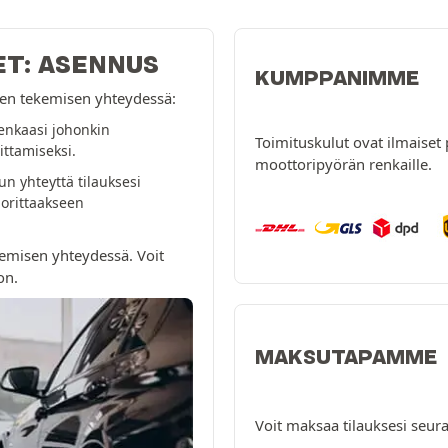
ET: ASENNUS
KUMPPANIMME
ksen tekemisen yhteydessä:
enkaasi johonkin
Toimituskulut ovat ilmaiset 
ttamiseksi.
moottoripyörän renkaille.
n yhteyttä tilauksesi
orittaakseen
emisen yhteydessä. Voit
on.
MAKSUTAPAMME
Voit maksaa tilauksesi seura