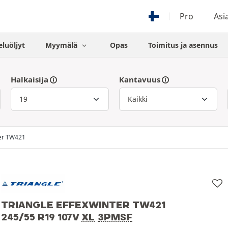
Pro
Asi
eluöljyt
Myymälä
Opas
Toimitus ja asennus
Halkaisija
Kantavuus
ter TW421
TRIANGLE EFFEXWINTER TW421
245/55 R19 107V
XL
3PMSF