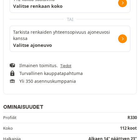
Valitse renkaan koko
TAI
Tarkista renkaiden yhteensopivuus ajoneuvosi
kanssa
Valitse ajoneuvo
Ilmainen toimitus.
Tiedot
Turvallinen kauppatapahtuma
Yli 350 asennuskumppania
OMINAISUUDET
Profiilit
R330
Koko
112 koot
Halkaisija
Alkaen 14" päättyen 23"