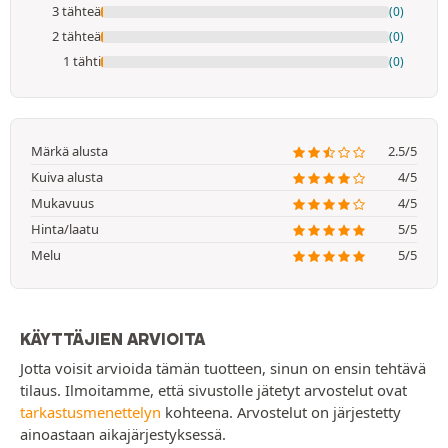
3 tähteä
(0)
2 tähteä
(0)
1 tähti
(0)
Märkä alusta
2.5/5
Kuiva alusta
4/5
Mukavuus
4/5
Hinta/laatu
5/5
Melu
5/5
KÄYTTÄJIEN ARVIOITA
Jotta voisit arvioida tämän tuotteen, sinun on ensin tehtävä
tilaus. Ilmoitamme, että sivustolle jätetyt arvostelut ovat
tarkastusmenettelyn
kohteena. Arvostelut on järjestetty
ainoastaan aikajärjestyksessä.