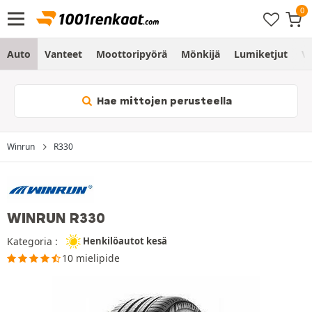
Auto
Vanteet
Moottoripyörä
Mönkijä
Lumiketjut
Vo
Hae mittojen perusteella
Winrun
R330
WINRUN R330
Kategoria :
Henkilöautot kesä
10 mielipide