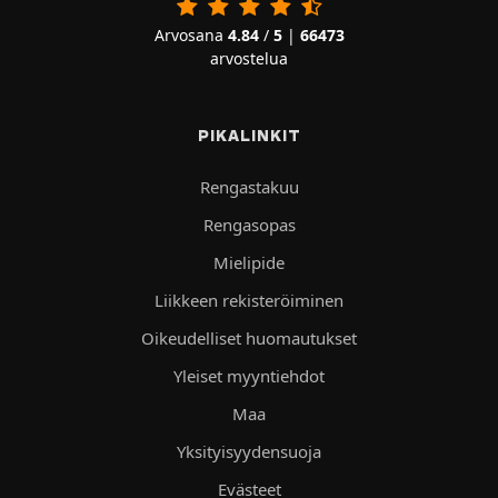
Arvosana
4.84
/
5
|
66473
arvostelua
PIKALINKIT
Rengastakuu
Rengasopas
Mielipide
Liikkeen rekisteröiminen
Oikeudelliset huomautukset
Yleiset myyntiehdot
Maa
Yksityisyydensuoja
Evästeet