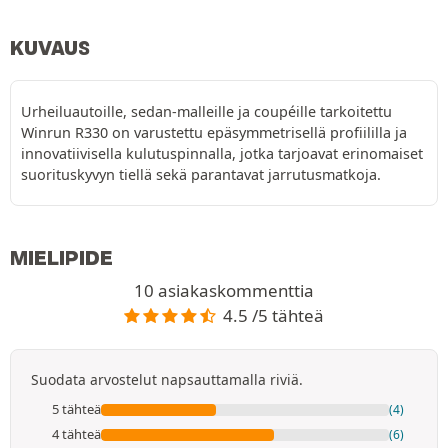
KUVAUS
Urheiluautoille, sedan-malleille ja coupéille tarkoitettu
Winrun R330 on varustettu epäsymmetrisellä profiililla ja
innovatiivisella kulutuspinnalla, jotka tarjoavat erinomaiset
suorituskyvyn tiellä sekä parantavat jarrutusmatkoja.
MIELIPIDE
10 asiakaskommenttia
4.5 /5 tähteä
Suodata arvostelut napsauttamalla riviä.
5 tähteä
(4)
4 tähteä
(6)