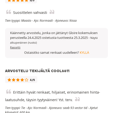
5/5
Suosittelen vahvasti
Tien tyyppi: Maasto - Ajo: Normaali - Ajoneuvo: Nissa
Käännetty arvostelu, jonka on jättänyt Gloire kokemuksen
perusteella 24.4.2025 ostetusta tuotteesta 25.3.2025
-
Näytä
alkuperäinen (ruotsi)
Raportti
Ostaisitko samat renkaat uudelleen?
KYLLÄ
ARVOSTELU TEKIJÄLTÄ COOL6611
4/5
Erittäin hyvät renkaat, hiljaiset, erinomainen hinta-
laatusuhde, täysin tyytyväinen! Yst. terv.
Tien tyyppi: Tie - Ajo: Normaali - Ajoneuvo: saab 93 vector tid - Ajetut
kilometrit: 600 km