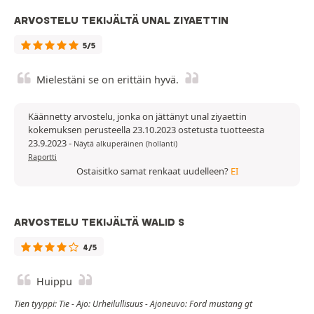
ARVOSTELU TEKIJÄLTÄ UNAL ZIYAETTIN
5/5
Mielestäni se on erittäin hyvä.
Käännetty arvostelu, jonka on jättänyt unal ziyaettin
kokemuksen perusteella 23.10.2023 ostetusta tuotteesta
23.9.2023
-
Näytä alkuperäinen (hollanti)
Raportti
Ostaisitko samat renkaat uudelleen?
EI
ARVOSTELU TEKIJÄLTÄ WALID S
4/5
Huippu
Tien tyyppi: Tie - Ajo: Urheilullisuus - Ajoneuvo: Ford mustang gt