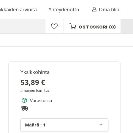
akkaiden arvioita
Yhteydenotto
Oma tilini
OSTOSKORI
(0)
Yksikköhinta
53,89
€
Ilmainen toimitus
Varastossa