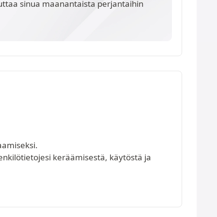
ttaa sinua maanantaista perjantaihin
aamiseksi.
henkilötietojesi keräämisestä, käytöstä ja