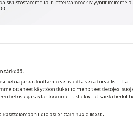
toa sivustostamme tai tuotteistamme? Myyntitiimimme au
00.
in tärkeää.
 tietoa ja sen luottamuksellisuutta sekä turvallisuutta.
me ottaneet käyttöön tiukat toimenpiteet tietojesi suoj
seen
tietosuojakäytäntöömme
, josta löydät kaikki tiedot 
äsittelemään tietojasi erittäin huolellisesti.