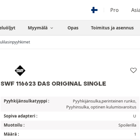
Pro
Asi
eluöljyt
Myymälä
Opas
Toimitus ja asennus
ulilasinpyyhkimet
SWF 116623 DAS ORIGINAL SINGLE
Pyyhkijänsulkatyyppi :
Pyyhkijänsulka,perinteinen runko,
Pyyhinsulka, optinen kulumisvaroitus
Sopiva adapteri :
U
Muotoilu :
Spoilerilla
Määrä :
1