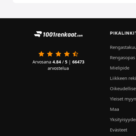
PIKALINKI
Rengastaku
Rengasopas
Arvosana
4.84
/
5
|
66473
Mielipide
arvostelua
Liikkeen rek
Oikeudellis
Yleiset myyn
Maa
Yksityisyyd
Evästeet