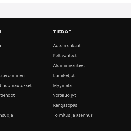
T
TIEDOT
u
Autonrenkaat
Peltivanteet
Alumiinivanteet
isteröiminen
Lumiketjut
et huomautukset
Myymälä
tiehdot
Voiteluöljyt
Rengasopas
ensuoja
Toimitus ja asennus