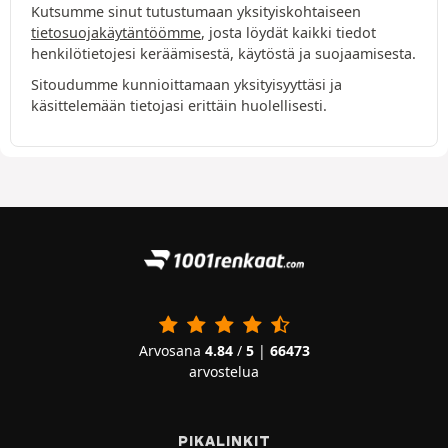
Kutsumme sinut tutustumaan yksityiskohtaiseen
tietosuojakäytäntöömme
, josta löydät kaikki tiedot
henkilötietojesi keräämisestä, käytöstä ja suojaamisesta.
Sitoudumme kunnioittamaan yksityisyyttäsi ja
käsittelemään tietojasi erittäin huolellisesti.
Arvosana
4.84
/
5
|
66473
arvostelua
PIKALINKIT