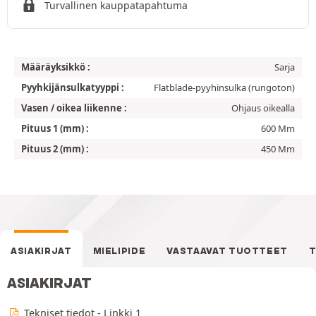
Turvallinen kauppatapahtuma
Määräyksikkö :
Sarja
Pyyhkijänsulkatyyppi :
Flatblade-pyyhinsulka (rungoton)
Vasen / oikea liikenne :
Ohjaus oikealla
Pituus 1 (mm) :
600 Mm
Pituus 2 (mm) :
450 Mm
ASIAKIRJAT
MIELIPIDE
VASTAAVAT TUOTTEET
T
ASIAKIRJAT
Tekniset tiedot - Linkki 1