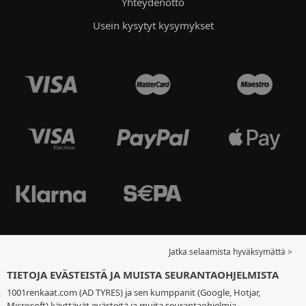
Yhteydenotto
Usein kysytyt kysymykset
Jatka selaamista hyväksymättä >
TIETOJA EVÄSTEISTÄ JA MUISTA SEURANTAOHJELMISTA
1001renkaat.com (AD TYRES) ja sen kumppanit (Google, Hotjar,
Microsoft) käyttävät evästeitä ja muita seurantaohjelmia