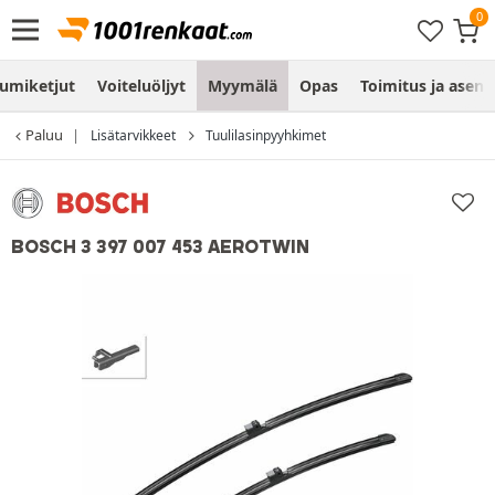
umiketjut
Voiteluöljyt
Myymälä
Opas
Toimitus ja asen
Paluu
Lisätarvikkeet
Tuulilasinpyyhkimet
BOSCH 3 397 007 453 AEROTWIN