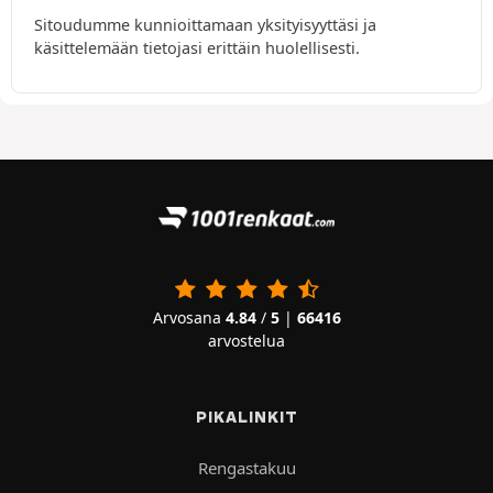
Sitoudumme kunnioittamaan yksityisyyttäsi ja
käsittelemään tietojasi erittäin huolellisesti.
Arvosana
4.84
/
5
|
66416
arvostelua
PIKALINKIT
Rengastakuu