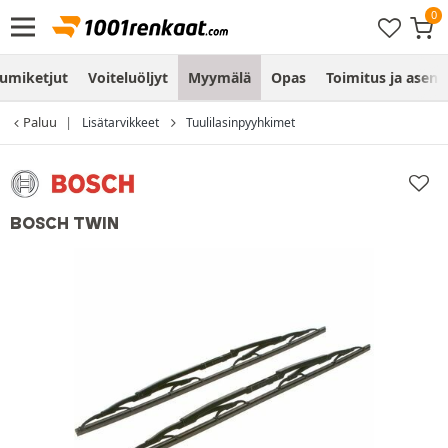
umiketjut
Voiteluöljyt
Myymälä
Opas
Toimitus ja asen
Paluu
Lisätarvikkeet
Tuulilasinpyyhkimet
BOSCH TWIN