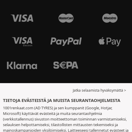
Jatka selaamista hyväksymättä >
TIETOJA EVÄSTEISTÄ JA MUISTA SEURANTAOHJELMISTA
1001renkaat.com (AD TYRES) ja sen kumppanit (Google, Hotjar,
Microsoft) käyttävät evästeitä ja muita seurantaohjelmia
(verkkotallennus) sivuston moitteettoman toiminnan varmistamiseksi,
selauksen helpottamiseksi, tilastollisten mittausten tekemiseksi ja
mainoskampanjoiden yksilöimiseksi. Laitteeseesi tallennetut evästeet ja