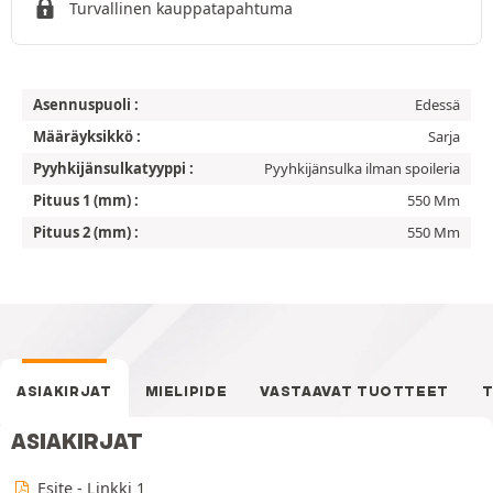
Turvallinen kauppatapahtuma
Asennuspuoli :
Edessä
Määräyksikkö :
Sarja
Pyyhkijänsulkatyyppi :
Pyyhkijänsulka ilman spoileria
Pituus 1 (mm) :
550 Mm
Pituus 2 (mm) :
550 Mm
ASIAKIRJAT
MIELIPIDE
VASTAAVAT TUOTTEET
T
ASIAKIRJAT
Esite - Linkki 1