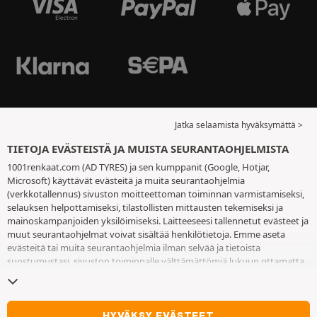
Jatka selaamista hyväksymättä >
TIETOJA EVÄSTEISTÄ JA MUISTA SEURANTAOHJELMISTA
1001renkaat.com (AD TYRES) ja sen kumppanit (Google, Hotjar,
Microsoft) käyttävät evästeitä ja muita seurantaohjelmia
(verkkotallennus) sivuston moitteettoman toiminnan varmistamiseksi,
selauksen helpottamiseksi, tilastollisten mittausten tekemiseksi ja
mainoskampanjoiden yksilöimiseksi. Laitteeseesi tallennetut evästeet ja
muut seurantaohjelmat voivat sisältää henkilötietoja. Emme aseta
evästeitä tai muita seurantaohjelmia ilman selvää ja tietoista
suostumustasi, sivuston toiminnalle välttämättömiä lukuun ottamatta.
Säilytämme valintaasi 6 kuukautta. Voit peruuttaa suostumuksesi
milloin tahansa
eväste- ja seurantaohjelmasivulla
. Voit jatkaa selausta
hyväksymättä evästeitä tai muita seurantaohjelmia. Hylkääminen ei ole
este palveluiden käyttämiselle AD TYRES. Lisätietoa löydät
eväste- ja
HYVÄKSY EVÄSTEET