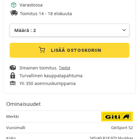
Varastossa
Toimitus 14 - 18 elokuuta
LISÄÄ OSTOSKORIIN
Ilmainen toimitus.
Tiedot
Turvallinen kauppatapahtuma
Yli 350 asennuskumppania
Ominaisuudet
Merkki
Vuosimalli
GitiSport S2
Koko
245/40 R18 97Y
Muokkaa