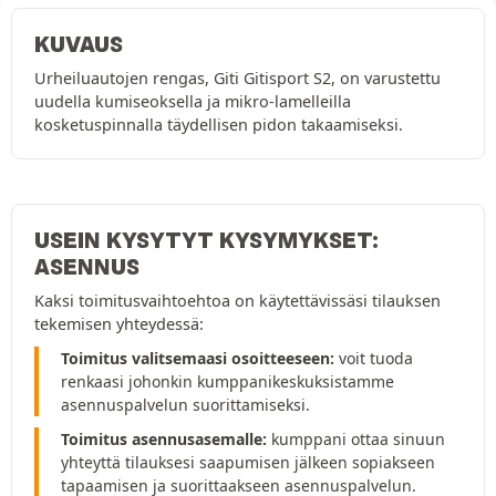
KUVAUS
Urheiluautojen rengas, Giti Gitisport S2, on varustettu
uudella kumiseoksella ja mikro-lamelleilla
kosketuspinnalla täydellisen pidon takaamiseksi.
USEIN KYSYTYT KYSYMYKSET:
ASENNUS
Kaksi toimitusvaihtoehtoa on käytettävissäsi tilauksen
tekemisen yhteydessä:
Toimitus valitsemaasi osoitteeseen:
voit tuoda
renkaasi johonkin kumppanikeskuksistamme
asennuspalvelun suorittamiseksi.
Toimitus asennusasemalle:
kumppani ottaa sinuun
yhteyttä tilauksesi saapumisen jälkeen sopiakseen
tapaamisen ja suorittaakseen asennuspalvelun.