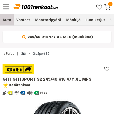
Auto
Vanteet
Moottoripyörä
Mönkijä
Lumiketjut
Vo
245/40 R18 97Y XL MFS (muokkaa)
Paluu
Giti
GitiSport S2
GITI GITISPORT S2
245/40 R18 97Y
XL
MFS
Kesärenkaat
69 db
C
A
A