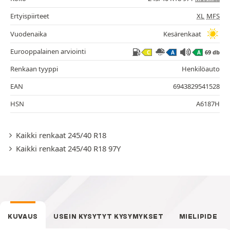
Ertyispiirteet
XL
MFS
Vuodenaika
Kesärenkaat
Eurooppalainen arviointi
69 db
C
A
A
Renkaan tyyppi
Henkilöauto
EAN
6943829541528
HSN
A6187H
Kaikki renkaat 245/40 R18
Kaikki renkaat 245/40 R18 97Y
KUVAUS
USEIN KYSYTYT KYSYMYKSET
MIELIPIDE