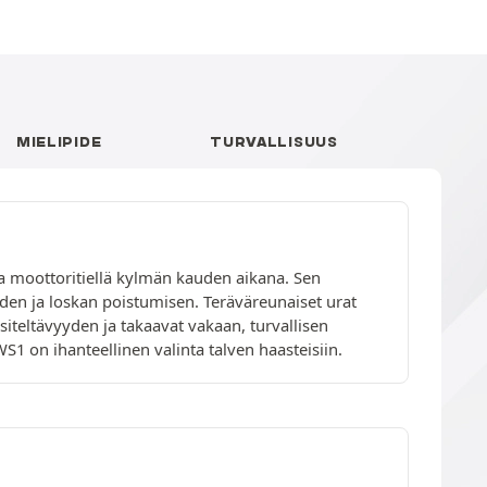
MIELIPIDE
TURVALLISUUS
tta moottoritiellä kylmän kauden aikana. Sen
den ja loskan poistumisen. Teräväreunaiset urat
iteltävyyden ja takaavat vakaan, turvallisen
S1 on ihanteellinen valinta talven haasteisiin.