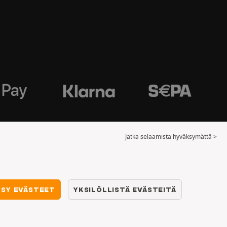
Jatka selaamista hyväksymättä >
KSY EVÄSTEET
YKSILÖLLISTÄ EVÄSTEITÄ