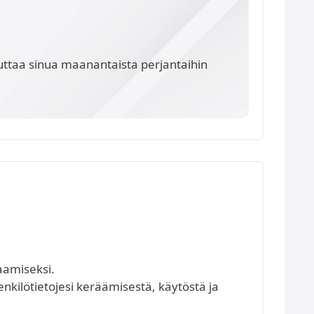
ttaa sinua maanantaista perjantaihin
aamiseksi.
henkilötietojesi keräämisestä, käytöstä ja