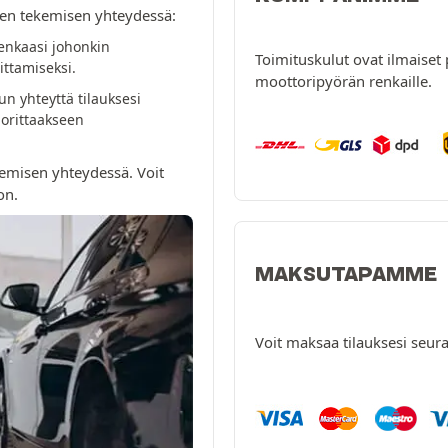
ksen tekemisen yhteydessä:
enkaasi johonkin
Toimituskulut ovat ilmaiset 
ttamiseksi.
moottoripyörän renkaille.
n yhteyttä tilauksesi
orittaakseen
emisen yhteydessä. Voit
on.
MAKSUTAPAMME
Voit maksaa tilauksesi seura