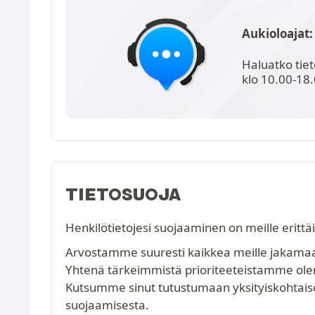
Aukioloajat:
Haluatko tie
klo 10.00-18.
TIETOSUOJA
Henkilötietojesi suojaaminen on meille erittä
Arvostamme suuresti kaikkea meille jakamaasi
Yhtenä tärkeimmistä prioriteeteistamme olem
Kutsumme sinut tutustumaan yksityiskohtai
suojaamisesta.