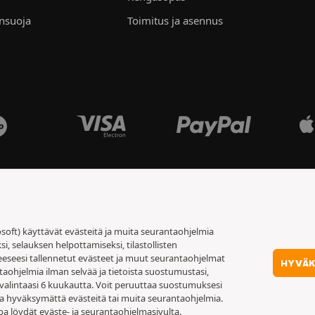
ensuoja
Toimitus ja asennus
soft) käyttävät evästeitä ja muita seurantaohjelmia
 selauksen helpottamiseksi, tilastollisten
eeseesi tallennetut evästeet ja muut seurantaohjelmat
HYVÄ
taohjelmia ilman selvää ja tietoista suostumustasi,
valintaasi 6 kuukautta. Voit peruuttaa suostumuksesi
sta hyväksymättä evästeitä tai muita seurantaohjelmia.
toa löydät
eväste- ja seurantaohjelmasivulta
.