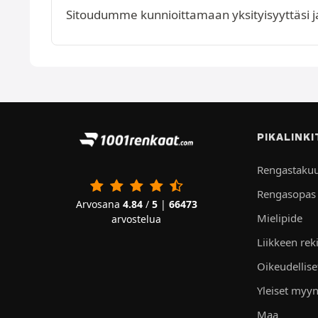
Sitoudumme kunnioittamaan yksityisyyttäsi ja k
PIKALINKI
Rengastaku
Rengasopas
Arvosana
4.84
/
5
|
66473
Mielipide
arvostelua
Liikkeen rek
Oikeudellis
Yleiset myyn
Maa