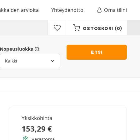
akkaiden arvioita
Yhteydenotto
Oma tilini
OSTOSKORI
(0)
Nopeusluokka
ETSI
Yksikköhinta
153,29
€
Varastossa