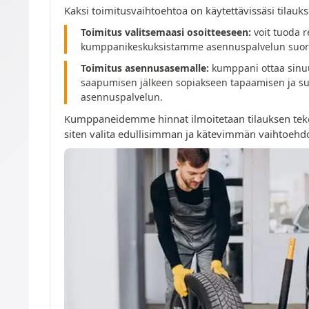
Kaksi toimitusvaihtoehtoa on käytettävissäsi tilau
Toimitus valitsemaasi osoitteeseen:
voit tuoda r
kumppanikeskuksistamme asennuspalvelun suori
Toimitus asennusasemalle:
kumppani ottaa sinuu
saapumisen jälkeen sopiakseen tapaamisen ja su
asennuspalvelun.
Kumppaneidemme hinnat ilmoitetaan tilauksen tek
siten valita edullisimman ja kätevimmän vaihtoehd