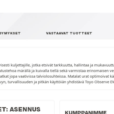
YSYMYKSET
VASTAAVAT TUOTTEET
esti kuljettajille, jotka etsivät tarkkuutta, hallintaa ja mukavuu
tustehoa märällä ja kuivalla tiellä sekä varmistaa erinomaisen ve
t jopa vaativissa talviolosuhteissa. Matalat urat optimoivat käs
kyvyn, turvallisuuden ja pitkän käyttöiän yhdistävä Toyo Observe EW
ET: ASENNUS
KUMPPANIMME