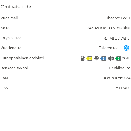
Ominaisuudet
Vuosimalli
Observe EWS1
Koko
245/45 R18 100V
Muokkaa
Ertyispiirteet
XL
MFS
3PMSF
Vuodenaika
Talvirenkaat
Eurooppalainen arviointi
72 db
C
B
B
Renkaan tyyppi
Henkilöauto
EAN
4981910569084
HSN
5113400