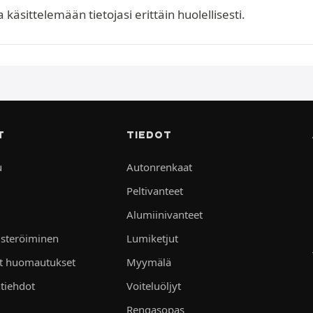
äsittelemään tietojasi erittäin huolellisesti.
T
TIEDOT
u
Autonrenkaat
Peltivanteet
Alumiinivanteet
isteröiminen
Lumiketjut
et huomautukset
Myymälä
tiehdot
Voiteluöljyt
Rengasopas