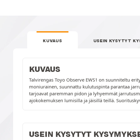
KUVAUS
USEIN KYSYTYT K
KUVAUS
Talvirengas Toyo Observe EWS1 on suunniteltu erityis
moniurainen, suunnattu kulutuspinta parantaa jarru
tarjoavat paremman pidon ja lyhyemmät jarrutusmatka
ajokokemuksen lumisilla ja jäisillä teillä. Suoritus
USEIN KYSYTYT KYSYMYKS