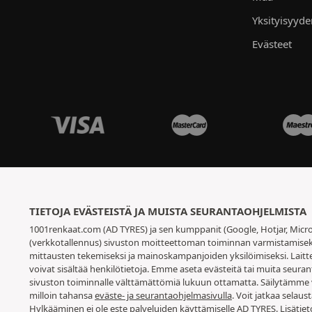
Yksityisyyd
Evästeet
TIETOJA EVÄSTEISTÄ JA MUISTA SEURANTAOHJELMISTA
1001renkaat.com (AD TYRES) ja sen kumppanit (Google, Hotjar, Micro
(verkkotallennus) sivuston moitteettoman toiminnan varmistamiseksi,
mittausten tekemiseksi ja mainoskampanjoiden yksilöimiseksi. Laitt
voivat sisältää henkilötietoja. Emme aseta evästeitä tai muita seuran
sivuston toiminnalle välttämättömiä lukuun ottamatta. Säilytämme 
milloin tahansa
eväste- ja seurantaohjelmasivulla
. Voit jatkaa selau
Hylkääminen ei ole este palveluiden käyttämiselle AD TYRES. Lisätie