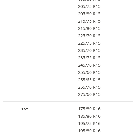
205/75 R15
205/80 R15
215/75 R15
215/80 R15
225/70 R15
225/75 R15
235/70 R15
235/75 R15
245/70 R15
255/60 R15
255/65 R15
255/70 R15
275/60 R15
175/80 R16
16"
185/80 R16
195/75 R16
195/80 R16