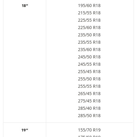
195/60 R18
18"
215/55 R18
225/55 R18
225/60 R18
235/50 R18
235/55 R18
235/60 R18
245/50 R18
245/55 R18
255/45 R18
255/50 R18
255/55 R18
265/45 R18
275/45 R18
285/40 R18
285/50 R18
155/70 R19
19"