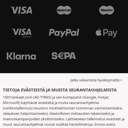
Jatka selaamista hyväksymättä >
TIETOJA EVÄSTEISTÄ JA MUISTA SEURANTAOHJELMISTA
1001renkaat.com (AD TYRES) ja sen kumppanit (Google, Hotjar,
Microsoft) käyttävät evästeitä ja muita seurantaohjelmia
(verkkotallennus) sivuston moitteettoman toiminnan varmistamiseksi,
selauksen helpottamiseksi, tilastollisten mittausten tekemiseksi ja
mainoskampanjoiden yksilöimiseksi. Laitteeseesi tallennetut evästeet ja
muut seurantaohjelmat voivat sisältää henkilötietoja. Emme aseta