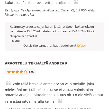
kulutusta. Renkaat ovat erittäin hiljaiset.
Tien tyyppi: Tie - Ajo: Normaali - Ajoneuvo: Citroen C3, 1,5 HDI - Ajetut
kilometrit: 115000 km
Käännetty arvostelu, jonka on jättänyt Steen kokemuksen
perusteella 15.5.2024 ostetusta tuotteesta 15.4.2024
-
Näytä
alkuperäinen (tanska)
Raportti
Ostaisitko samat renkaat uudelleen?
KYLLÄ
ARVOSTELU TEKIJÄLTÄ ANDREA F
4/5
Voin tällä hetkellä antaa arvion vain melulle, joka
mielestäni on 4 tähteä, koska se ei vastaa valmistajan
antamia arvoja. Polttoaineen kulutus ok. En ole vielä voinut
varmistaa pitoa märällä kelillä.