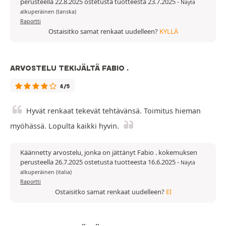
perusteella 22.8.2025 ostetusta tuotteesta 23.7.2025
-
Näytä
alkuperäinen (tanska)
Raportti
Ostaisitko samat renkaat uudelleen?
KYLLÄ
ARVOSTELU TEKIJÄLTÄ FABIO .
4/5
Hyvät renkaat tekevät tehtävänsä. Toimitus hieman
myöhässä. Lopulta kaikki hyvin.
Käännetty arvostelu, jonka on jättänyt Fabio . kokemuksen
perusteella 26.7.2025 ostetusta tuotteesta 16.6.2025
-
Näytä
alkuperäinen (italia)
Raportti
Ostaisitko samat renkaat uudelleen?
EI