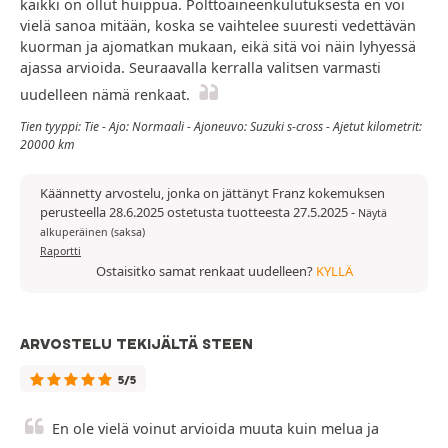
kaikki on ollut huippua. Polttoaineenkulutuksesta en voi
vielä sanoa mitään, koska se vaihtelee suuresti vedettävän
kuorman ja ajomatkan mukaan, eikä sitä voi näin lyhyessä
ajassa arvioida. Seuraavalla kerralla valitsen varmasti
uudelleen nämä renkaat.
Tien tyyppi: Tie - Ajo: Normaali - Ajoneuvo: Suzuki s-cross - Ajetut kilometrit:
20000 km
Käännetty arvostelu, jonka on jättänyt Franz kokemuksen
perusteella 28.6.2025 ostetusta tuotteesta 27.5.2025
-
Näytä
alkuperäinen (saksa)
Raportti
Ostaisitko samat renkaat uudelleen?
KYLLÄ
ARVOSTELU TEKIJÄLTÄ STEEN
5/5
En ole vielä voinut arvioida muuta kuin melua ja