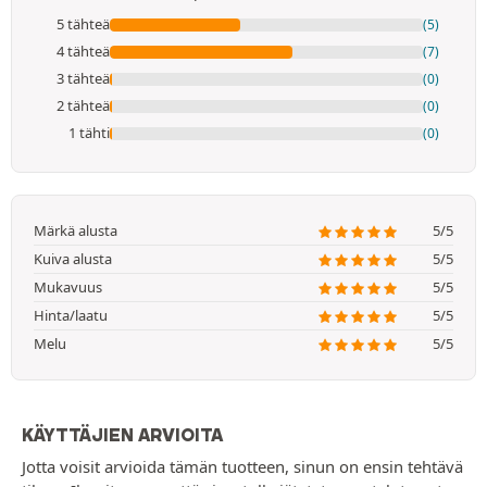
5 tähteä
(5)
4 tähteä
(7)
3 tähteä
(0)
2 tähteä
(0)
1 tähti
(0)
Märkä alusta
5/5
Kuiva alusta
5/5
Mukavuus
5/5
Hinta/laatu
5/5
Melu
5/5
KÄYTTÄJIEN ARVIOITA
Jotta voisit arvioida tämän tuotteen, sinun on ensin tehtävä