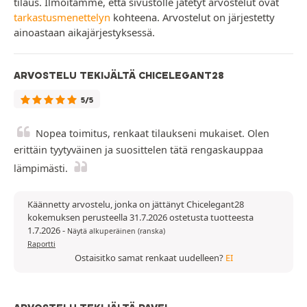
tilaus. Ilmoitamme, että sivustolle jätetyt arvostelut ovat
tarkastusmenettelyn
kohteena. Arvostelut on järjestetty
ainoastaan aikajärjestyksessä.
ARVOSTELU TEKIJÄLTÄ CHICELEGANT28
5/5
Nopea toimitus, renkaat tilaukseni mukaiset. Olen
erittäin tyytyväinen ja suosittelen tätä rengaskauppaa
lämpimästi.
Käännetty arvostelu, jonka on jättänyt Chicelegant28
kokemuksen perusteella 31.7.2026 ostetusta tuotteesta
1.7.2026
-
Näytä alkuperäinen (ranska)
Raportti
Ostaisitko samat renkaat uudelleen?
EI