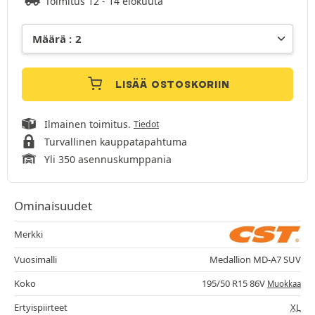
Toimitus 12 - 14 elokuuta
LISÄÄ OSTOSKORIIN
Ilmainen toimitus.
Tiedot
Turvallinen kauppatapahtuma
Yli 350 asennuskumppania
Ominaisuudet
Merkki
Vuosimalli
Medallion MD-A7 SUV
Koko
195/50 R15 86V
Muokkaa
Ertyispiirteet
XL