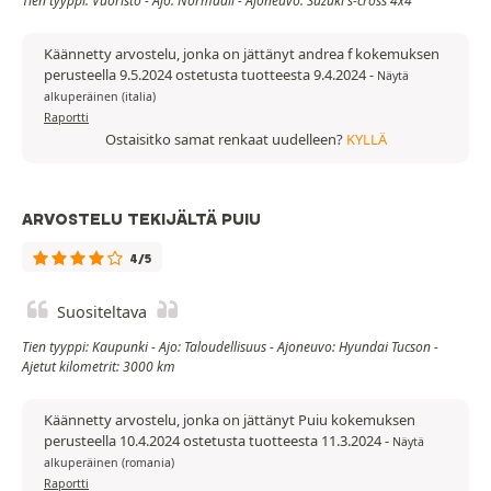
Tien tyyppi: Vuoristo - Ajo: Normaali - Ajoneuvo: Suzuki s-cross 4x4
Käännetty arvostelu, jonka on jättänyt andrea f kokemuksen
perusteella 9.5.2024 ostetusta tuotteesta 9.4.2024
-
Näytä
alkuperäinen (italia)
Raportti
Ostaisitko samat renkaat uudelleen?
KYLLÄ
ARVOSTELU TEKIJÄLTÄ PUIU
4/5
Suositeltava
Tien tyyppi: Kaupunki - Ajo: Taloudellisuus - Ajoneuvo: Hyundai Tucson -
Ajetut kilometrit: 3000 km
Käännetty arvostelu, jonka on jättänyt Puiu kokemuksen
perusteella 10.4.2024 ostetusta tuotteesta 11.3.2024
-
Näytä
alkuperäinen (romania)
Raportti