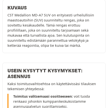
KUVAUS
CST Medallion MD-A7 SUV on erityisesti urheilullisiin
maastoautoihin (SUV) suunniteltu rengas, joka on
sovitettu kesäkaudelle. Tämä rengas erottuu
profiilillaan, joka on suunniteltu tarjoamaan sekä
mukavaa että turvallista ajoa. Sen kulutuspinta on
suunniteltu edistämään parannettua vetokykyä ja
ketterää reagointia, olipa tie kuiva tai märkä.
USEIN KYSYTYT KYSYMYKSET:
ASENNUS
Kaksi toimitusvaihtoehtoa on käytettävissäsi tilauksen
tekemisen yhteydessä:
Toimitus valitsemaasi osoitteeseen:
voit tuoda
renkaasi johonkin kumppanikeskuksistamme
asennuspalvelun suorittamiseksi.