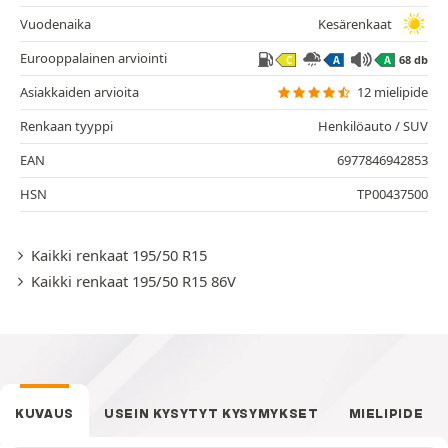
Vuodenaika
Kesärenkaat
Eurooppalainen arviointi
68 db
C
A
A
Asiakkaiden arvioita
12 mielipide
Renkaan tyyppi
Henkilöauto / SUV
EAN
6977846942853
HSN
TP00437500
Kaikki renkaat 195/50 R15
Kaikki renkaat 195/50 R15 86V
KUVAUS
USEIN KYSYTYT KYSYMYKSET
MIELIPIDE