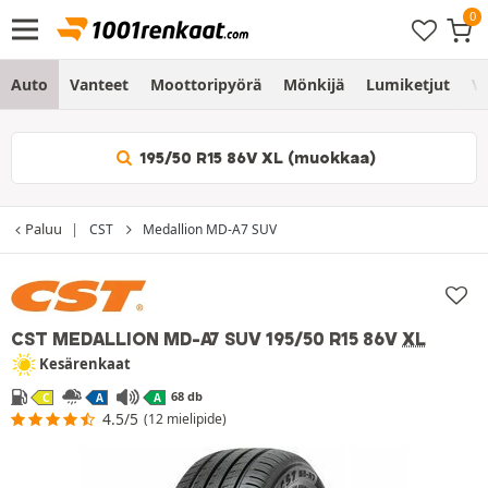
Auto
Vanteet
Moottoripyörä
Mönkijä
Lumiketjut
Vo
195/50 R15 86V XL (muokkaa)
Paluu
CST
Medallion MD-A7 SUV
CST MEDALLION MD-A7 SUV
195/50 R15 86V
XL
Kesärenkaat
68 db
C
A
A
4.5/5
(12 mielipide)