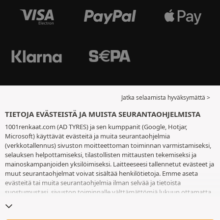
Jatka selaamista hyväksymättä >
TIETOJA EVÄSTEISTÄ JA MUISTA SEURANTAOHJELMISTA
1001renkaat.com (AD TYRES) ja sen kumppanit (Google, Hotjar,
Microsoft) käyttävät evästeitä ja muita seurantaohjelmia
(verkkotallennus) sivuston moitteettoman toiminnan varmistamiseksi,
selauksen helpottamiseksi, tilastollisten mittausten tekemiseksi ja
mainoskampanjoiden yksilöimiseksi. Laitteeseesi tallennetut evästeet ja
muut seurantaohjelmat voivat sisältää henkilötietoja. Emme aseta
evästeitä tai muita seurantaohjelmia ilman selvää ja tietoista
suostumustasi, sivuston toiminnalle välttämättömiä lukuun ottamatta.
Säilytämme valintaasi 6 kuukautta. Voit peruuttaa suostumuksesi
milloin tahansa
eväste- ja seurantaohjelmasivulla
. Voit jatkaa selausta