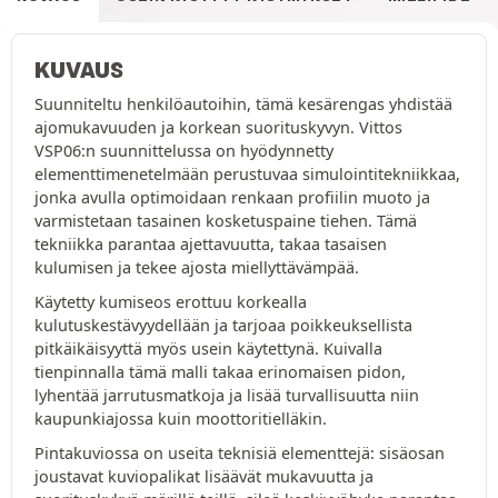
KUVAUS
Suunniteltu henkilöautoihin, tämä kesärengas yhdistää
ajomukavuuden ja korkean suorituskyvyn. Vittos
VSP06:n suunnittelussa on hyödynnetty
elementtimenetelmään perustuvaa simulointitekniikkaa,
jonka avulla optimoidaan renkaan profiilin muoto ja
varmistetaan tasainen kosketuspaine tiehen. Tämä
tekniikka parantaa ajettavuutta, takaa tasaisen
kulumisen ja tekee ajosta miellyttävämpää.
Käytetty kumiseos erottuu korkealla
kulutuskestävyydellään ja tarjoaa poikkeuksellista
pitkäikäisyyttä myös usein käytettynä. Kuivalla
tienpinnalla tämä malli takaa erinomaisen pidon,
lyhentää jarrutusmatkoja ja lisää turvallisuutta niin
kaupunkiajossa kuin moottoritielläkin.
Pintakuviossa on useita teknisiä elementtejä: sisäosan
joustavat kuviopalikat lisäävät mukavuutta ja