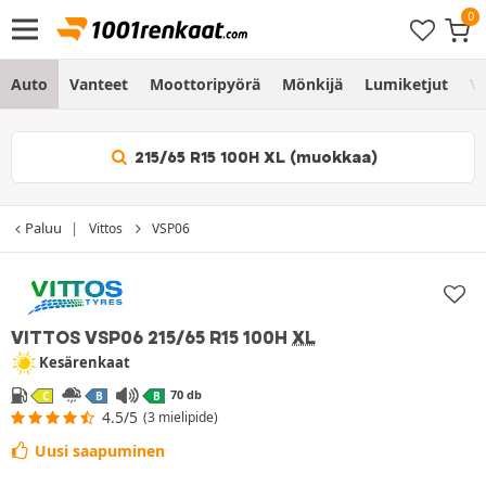
Auto
Vanteet
Moottoripyörä
Mönkijä
Lumiketjut
Vo
215/65 R15 100H XL (muokkaa)
Paluu
Vittos
VSP06
VITTOS VSP06
215/65 R15 100H
XL
Kesärenkaat
70 db
C
B
B
4.5/5
(3 mielipide)
Uusi saapuminen