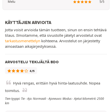
Melu
5/5
KÄYTTÄJIEN ARVIOITA
Jotta voisit arvioida tämän tuotteen, sinun on ensin tehtävä
tilaus. Ilmoitamme, että sivustolle jätetyt arvostelut ovat
tarkastusmenettelyn
kohteena. Arvostelut on järjestetty
ainoastaan aikajärjestyksessä.
ARVOSTELU TEKIJÄLTÄ BDO
4/5
Hyvä rengas, erittäin hyvä hinta-laatusuhde. Nopea
toimitus.
Tien tyyppi: Tie - Ajo: Normaali - Ajoneuvo: Modus - Ajetut kilometrit: 2500
km