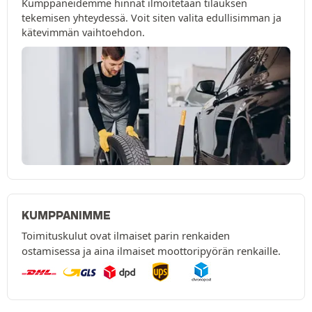
Kumppaneidemme hinnat ilmoitetaan tilauksen
tekemisen yhteydessä. Voit siten valita edullisimman ja
kätevimmän vaihtoehdon.
KUMPPANIMME
Toimituskulut ovat ilmaiset parin renkaiden
ostamisessa ja aina ilmaiset moottoripyörän renkaille.