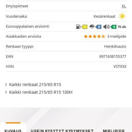
Ertyispiirteet
XL
Vuodenaika
Kesärenkaat
Eurooppalainen arviointi
70 db
C
B
B
Asiakkaiden arvioita
3 mielipide
Renkaan tyyppi
Henkilöauto
EAN
6971638155377
HSN
VST033
Kaikki renkaat 215/65 R15
Kaikki renkaat 215/65 R15 100H
KUVAUS
USEIN KYSYTYT KYSYMYKSET
MIELIPIDE