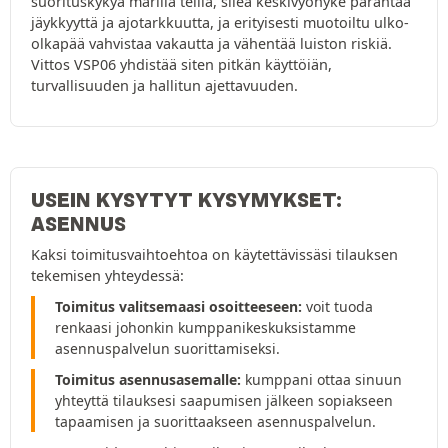
suorituskykyä märillä teillä, sileä keskivyöhyke parantaa
jäykkyyttä ja ajotarkkuutta, ja erityisesti muotoiltu ulko-
olkapää vahvistaa vakautta ja vähentää luiston riskiä.
Vittos VSP06 yhdistää siten pitkän käyttöiän,
turvallisuuden ja hallitun ajettavuuden.
USEIN KYSYTYT KYSYMYKSET:
ASENNUS
Kaksi toimitusvaihtoehtoa on käytettävissäsi tilauksen
tekemisen yhteydessä:
Toimitus valitsemaasi osoitteeseen:
voit tuoda
renkaasi johonkin kumppanikeskuksistamme
asennuspalvelun suorittamiseksi.
Toimitus asennusasemalle:
kumppani ottaa sinuun
yhteyttä tilauksesi saapumisen jälkeen sopiakseen
tapaamisen ja suorittaakseen asennuspalvelun.