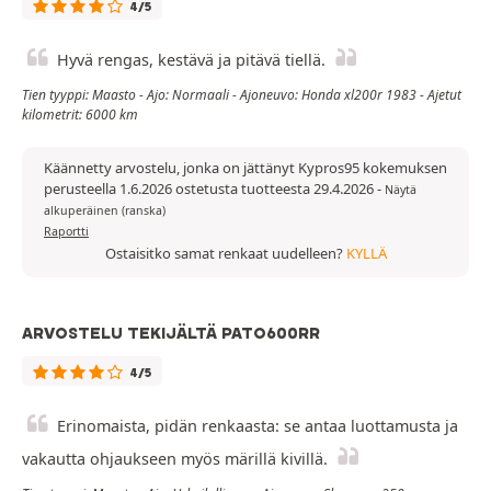
4/5
Hyvä rengas, kestävä ja pitävä tiellä.
Tien tyyppi: Maasto - Ajo: Normaali - Ajoneuvo: Honda xl200r 1983 - Ajetut
kilometrit: 6000 km
Käännetty arvostelu, jonka on jättänyt Kypros95 kokemuksen
perusteella 1.6.2026 ostetusta tuotteesta 29.4.2026
-
Näytä
alkuperäinen (ranska)
Raportti
Ostaisitko samat renkaat uudelleen?
KYLLÄ
ARVOSTELU TEKIJÄLTÄ PATO600RR
4/5
Erinomaista, pidän renkaasta: se antaa luottamusta ja
vakautta ohjaukseen myös märillä kivillä.