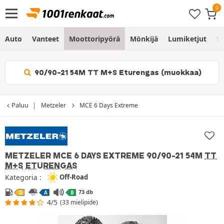
Auto
Vanteet
Moottoripyörä
Mönkijä
Lumiketjut
Vo
90/90-21 54M TT M+S Eturengas (muokkaa)
Paluu
Metzeler
MCE 6 Days Extreme
METZELER MCE 6 DAYS EXTREME
90/90-21 54M
TT
M+S
ETURENGAS
Kategoria :
Off-Road
73 db
D
A
B
4/5
(33 mielipide)