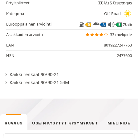
Ertyispiirteet
TT
M+S
Eturengas
Kategoria
Off-Road
Eurooppalainen arviointi
73 db
D
A
B
Asiakkaiden arvioita
33 mielipide
EAN
8019227247763
HSN
2477600
Kaikki renkaat 90/90-21
Kaikki renkaat 90/90-21 54M
KUVAUS
USEIN KYSYTYT KYSYMYKSET
MIELIPIDE