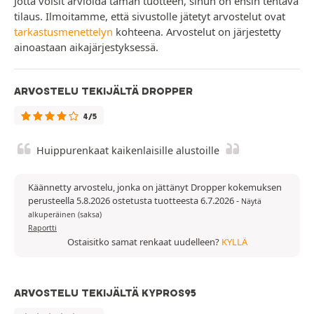
Jotta voisit arvioida tämän tuotteen, sinun on ensin tehtävä
tilaus. Ilmoitamme, että sivustolle jätetyt arvostelut ovat
tarkastusmenettelyn
kohteena. Arvostelut on järjestetty
ainoastaan aikajärjestyksessä.
ARVOSTELU TEKIJÄLTÄ DROPPER
4/5
Huippurenkaat kaikenlaisille alustoille
Käännetty arvostelu, jonka on jättänyt Dropper kokemuksen
perusteella 5.8.2026 ostetusta tuotteesta 6.7.2026
-
Näytä
alkuperäinen (saksa)
Raportti
Ostaisitko samat renkaat uudelleen?
KYLLÄ
ARVOSTELU TEKIJÄLTÄ KYPROS95