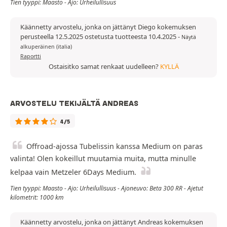
Tien tyyppi: Maasto - Ajo: Urheilullisuus
Käännetty arvostelu, jonka on jättänyt Diego kokemuksen
perusteella 12.5.2025 ostetusta tuotteesta 10.4.2025
-
Näytä
alkuperäinen (italia)
Raportti
Ostaisitko samat renkaat uudelleen?
KYLLÄ
ARVOSTELU TEKIJÄLTÄ ANDREAS
4/5
Offroad-ajossa Tubelissin kanssa Medium on paras
valinta! Olen kokeillut muutamia muita, mutta minulle
kelpaa vain Metzeler 6Days Medium.
Tien tyyppi: Maasto - Ajo: Urheilullisuus - Ajoneuvo: Beta 300 RR - Ajetut
kilometrit: 1000 km
Käännetty arvostelu, jonka on jättänyt Andreas kokemuksen