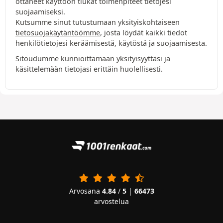
ottaneet käyttöön tiukat toimenpiteet tietojesi
suojaamiseksi.
Kutsumme sinut tutustumaan yksityiskohtaiseen
tietosuojakäytäntöömme
, josta löydät kaikki tiedot
henkilötietojesi keräämisestä, käytöstä ja suojaamisesta.
Sitoudumme kunnioittamaan yksityisyyttäsi ja
käsittelemään tietojasi erittäin huolellisesti.
Arvosana
4.84
/
5
|
66473
arvostelua