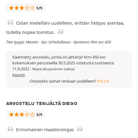
3/5
Ostan mielelläni uudelleen, erittäin helppo asentaa,
todella nopea toimitus.
Tien tyyppi: Maasto - Ajo: Urheilullisuus - Ajoneuvo: Ktm exc 450
Käännetty arvostelu, jonka on jättänyt Ktm 450 exc
kokemuksen perusteella 30.5.2025 ostetusta tuotteesta
11.9.2022
-
Näytä alkuperäinen (saksa)
Raportti
Ostaisitko samat renkaat uudelleen?
KYLLÄ
ARVOSTELU TEKIJÄLTÄ DIEGO
3/5
Erinomainen maastorengas