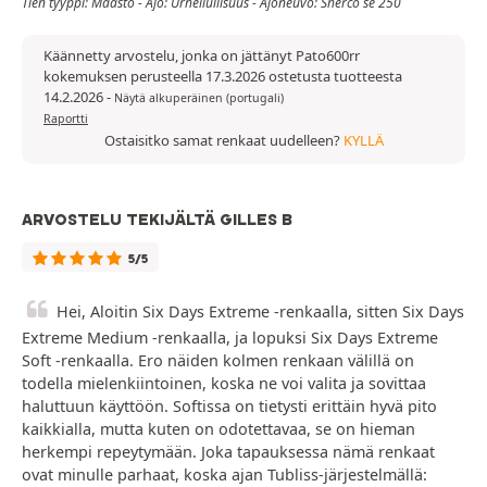
Tien tyyppi: Maasto - Ajo: Urheilullisuus - Ajoneuvo: Sherco se 250
Käännetty arvostelu, jonka on jättänyt Pato600rr
kokemuksen perusteella 17.3.2026 ostetusta tuotteesta
14.2.2026
-
Näytä alkuperäinen (portugali)
Raportti
Ostaisitko samat renkaat uudelleen?
KYLLÄ
ARVOSTELU TEKIJÄLTÄ GILLES B
5/5
Hei, Aloitin Six Days Extreme -renkaalla, sitten Six Days
Extreme Medium -renkaalla, ja lopuksi Six Days Extreme
Soft -renkaalla. Ero näiden kolmen renkaan välillä on
todella mielenkiintoinen, koska ne voi valita ja sovittaa
haluttuun käyttöön. Softissa on tietysti erittäin hyvä pito
kaikkialla, mutta kuten on odotettavaa, se on hieman
herkempi repeytymään. Joka tapauksessa nämä renkaat
ovat minulle parhaat, koska ajan Tubliss-järjestelmällä: