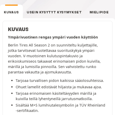
KUVAUS
USEIN KYSYTYT KYSYMYKSET
MIELIPIDE
KUVAUS
Ympärivuotinen rengas ympäri vuoden käyttöön
Berlin Tires All Season 2 on suunniteltu kuljettajille,
jotka tarvitsevat luotettavaa suorituskykyä ympäri
vuoden. V-muotoinen kulutuspintakuvio ja
erikoiskumiseos takaavat erinomaisen pidon kuivilla,
märillä ja lumisilla pinnoilla. Sen vahvistettu runko
parantaa vakautta ja ajomukavuutta.
Tarjoaa turvallisen pidon kaikissa sääolosuhteissa.
Ohuet lamellit edistävät hiljaista ja mukavaa ajoa.
Tarjoaa erinomaisen käsiteltävyyden märillä ja
kuivilla teillä lyhentyneillä jarrutusmatkoilla.
Sisältää M+S lumihiutalesymbolin ja TÜV Rheinland
-sertifikaatin.