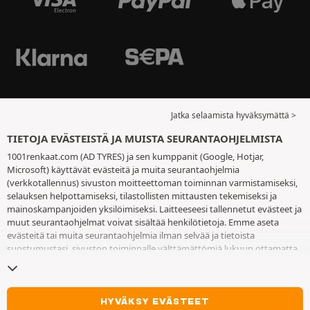
Jatka selaamista hyväksymättä >
TIETOJA EVÄSTEISTÄ JA MUISTA SEURANTAOHJELMISTA
1001renkaat.com (AD TYRES) ja sen kumppanit (Google, Hotjar,
Microsoft) käyttävät evästeitä ja muita seurantaohjelmia
(verkkotallennus) sivuston moitteettoman toiminnan varmistamiseksi,
selauksen helpottamiseksi, tilastollisten mittausten tekemiseksi ja
mainoskampanjoiden yksilöimiseksi. Laitteeseesi tallennetut evästeet ja
muut seurantaohjelmat voivat sisältää henkilötietoja. Emme aseta
evästeitä tai muita seurantaohjelmia ilman selvää ja tietoista
suostumustasi, sivuston toiminnalle välttämättömiä lukuun ottamatta.
Säilytämme valintaasi 6 kuukautta. Voit peruuttaa suostumuksesi
milloin tahansa
eväste- ja seurantaohjelmasivulla
. Voit jatkaa selausta
hyväksymättä evästeitä tai muita seurantaohjelmia. Hylkääminen ei ole
este palveluiden käyttämiselle AD TYRES. Lisätietoa löydät
eväste- ja
HYVÄKSY EVÄSTEET