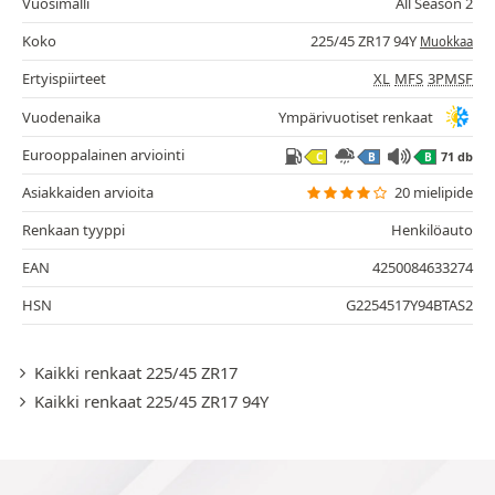
Vuosimalli
All Season 2
Koko
225/45 ZR17 94Y
Muokkaa
Ertyispiirteet
XL
MFS
3PMSF
Vuodenaika
Ympärivuotiset renkaat
Eurooppalainen arviointi
71 db
C
B
B
Asiakkaiden arvioita
20 mielipide
Renkaan tyyppi
Henkilöauto
EAN
4250084633274
HSN
G2254517Y94BTAS2
Kaikki renkaat 225/45 ZR17
Kaikki renkaat 225/45 ZR17 94Y