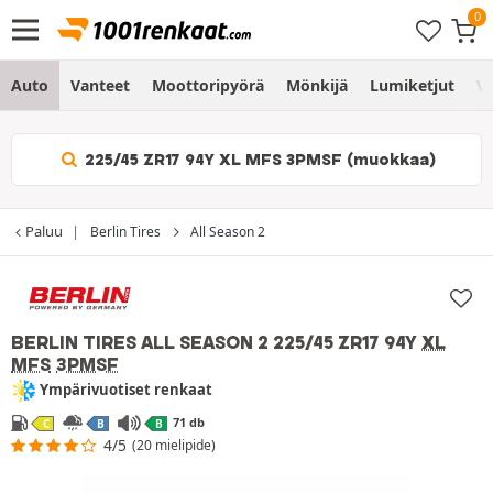
Auto
Vanteet
Moottoripyörä
Mönkijä
Lumiketjut
Vo
225/45 ZR17 94Y XL MFS 3PMSF (muokkaa)
Paluu
Berlin Tires
All Season 2
BERLIN TIRES ALL SEASON 2
225/45 ZR17 94Y
XL
MFS
3PMSF
Ympärivuotiset renkaat
71 db
C
B
B
4/5
(20 mielipide)