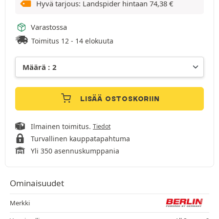
Hyvä tarjous: Landspider hintaan
74,38
€
Varastossa
Toimitus 12 - 14 elokuuta
LISÄÄ OSTOSKORIIN
Ilmainen toimitus.
Tiedot
Turvallinen kauppatapahtuma
Yli 350 asennuskumppania
Ominaisuudet
Merkki