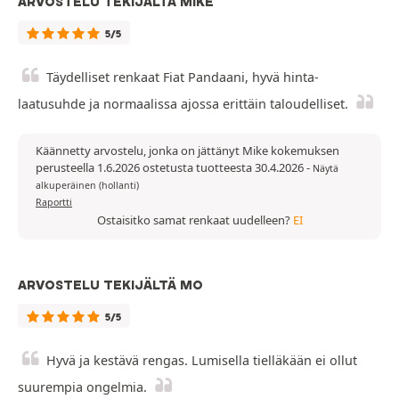
ARVOSTELU TEKIJÄLTÄ MIKE
5/5
Täydelliset renkaat Fiat Pandaani, hyvä hinta-
laatusuhde ja normaalissa ajossa erittäin taloudelliset.
Käännetty arvostelu, jonka on jättänyt Mike kokemuksen
perusteella 1.6.2026 ostetusta tuotteesta 30.4.2026
-
Näytä
alkuperäinen (hollanti)
Raportti
Ostaisitko samat renkaat uudelleen?
EI
ARVOSTELU TEKIJÄLTÄ MO
5/5
Hyvä ja kestävä rengas. Lumisella tielläkään ei ollut
suurempia ongelmia.