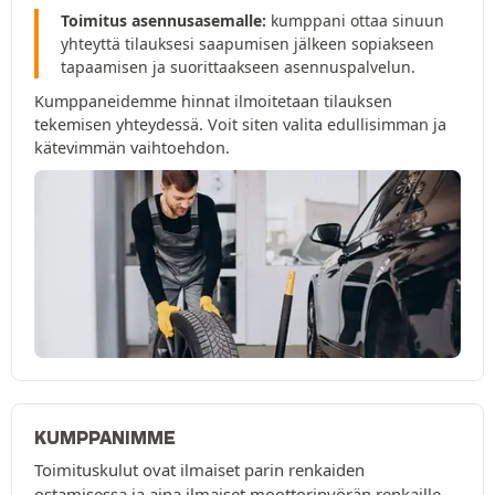
Toimitus asennusasemalle:
kumppani ottaa sinuun
yhteyttä tilauksesi saapumisen jälkeen sopiakseen
tapaamisen ja suorittaakseen asennuspalvelun.
Kumppaneidemme hinnat ilmoitetaan tilauksen
tekemisen yhteydessä. Voit siten valita edullisimman ja
kätevimmän vaihtoehdon.
KUMPPANIMME
Toimituskulut ovat ilmaiset parin renkaiden
ostamisessa ja aina ilmaiset moottoripyörän renkaille.