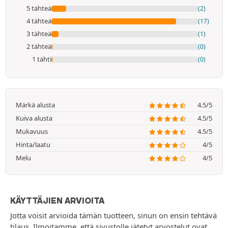
5 tähteä
(2)
4 tähteä
(17)
3 tähteä
(1)
2 tähteä
(0)
1 tähti
(0)
Märkä alusta
4.5/5
Kuiva alusta
4.5/5
Mukavuus
4.5/5
Hinta/laatu
4/5
Melu
4/5
KÄYTTÄJIEN ARVIOITA
Jotta voisit arvioida tämän tuotteen, sinun on ensin tehtävä
tilaus. Ilmoitamme, että sivustolle jätetyt arvostelut ovat