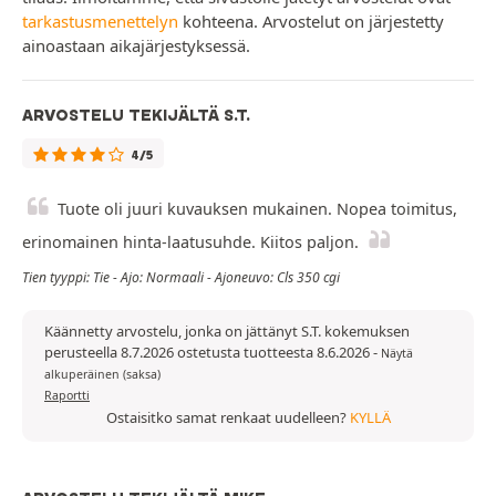
tarkastusmenettelyn
kohteena. Arvostelut on järjestetty
ainoastaan aikajärjestyksessä.
ARVOSTELU TEKIJÄLTÄ S.T.
4/5
Tuote oli juuri kuvauksen mukainen. Nopea toimitus,
erinomainen hinta-laatusuhde. Kiitos paljon.
Tien tyyppi: Tie - Ajo: Normaali - Ajoneuvo: Cls 350 cgi
Käännetty arvostelu, jonka on jättänyt S.T. kokemuksen
perusteella 8.7.2026 ostetusta tuotteesta 8.6.2026
-
Näytä
alkuperäinen (saksa)
Raportti
Ostaisitko samat renkaat uudelleen?
KYLLÄ