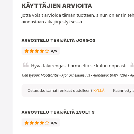
KÄYTTÄJIEN ARVIOITA
Jotta voisit arvioida tämän tuotteen, sinun on ensin teh
ainoastaan aikajärjestyksessä.
ARVOSTELU TEKIJÄLTÄ JORGOS
4/5
Hyvä talvirengas, harmi että se kuluu nopeasti.
Tien tyyppi: Moottoritie - Ajo: Urheilullisuus - Ajoneuvo: BMW 420d - A
Ostaisitko samat renkaat uudelleen?
KYLLÄ
Käännetty a
ARVOSTELU TEKIJÄLTÄ ZSOLT S
4/5