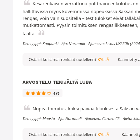
Kesärenkaisiin verrattuna polttoaineenkulutus on 
hallittavissa myös kovemmissa nopeuksissa Saksan moott
rengas, voin vain suositella – testitulokset eivät tälläk
mutkattomasti. Pyysin toimituksen rengasliikkeeseen, ja
täältä.
Tien tyyppi: Kaupunki - Ajo: Normaali - Ajoneuvo: Lexus UX250h (2024)
Ostaisitko samat renkaat uudelleen?
KYLLÄ
Käännetty a
ARVOSTELU TEKIJÄLTÄ LUBA
4/5
Nopea toimitus, kaksi päivää tilauksesta Saksan var
Tien tyyppi: Maasto - Ajo: Normaali - Ajoneuvo: Citroen C5 - Ajetut kil
Ostaisitko samat renkaat uudelleen?
KYLLÄ
Käännetty