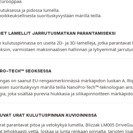
a Eurooppaa.
rutuksessa ja pidossa lumella.
oikkeuksellisesta suorituskyvystään märillä teillä.
SET LAMELLIT JARRUTUSMATKAN PARANTAMISEKSI
kulutuspinnassa on useita 2D- ja 3D-lamelleja, jotka parantavat 
ksiin, varmistaen maksimaalisen hallinnan ja lyhyemmät jarrutusm
RO-TECH™ SEOKSESSA
ngas on saanut EU-rengasmerkinnässä märkäpidon luokan A. Riip
isen suorituskyvyn märillä teillä NanoPro-Tech™-teknologian ans
ia, joka sisältää purevia hiukkasia ja silikapinnoitteen märkäpid
UVAT URAT KULUTUSPINNAN KUVIOINNISSA
at parantavat pitoa ja vetokykyä lumella. Blizzak LM005 DriveGu
t tehokkaasti vettä, loskaa ja lunta renkaan pinnalta, tarjoten lisäpi