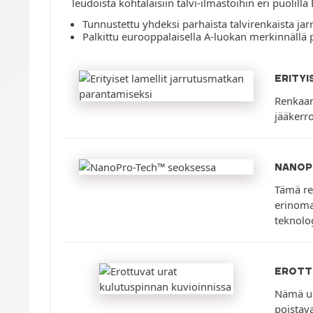
leudoista kohtalaisiin talvi-ilmastoihin eri puolill
Tunnustettu yhdeksi parhaista talvirenkaista jar
Palkittu eurooppalaisella A-luokan merkinnällä p
ERITYI
Renkaan 
jääkerro
NANOP
Tämä re
erinoma
teknolog
EROTT
Nämä ur
poistava