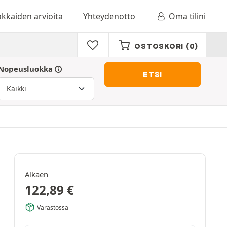
akkaiden arvioita
Yhteydenotto
Oma tilini
OSTOSKORI
(0)
Nopeusluokka
ETSI
Alkaen
122,89
€
Varastossa