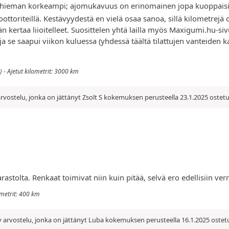
hieman korkeampi; ajomukavuus on erinomainen jopa kuoppaisilla un
oriteillä. Kestävyydestä en vielä osaa sanoa, sillä kilometrejä o
ään kertaa liioitelleet. Suosittelen yhtä lailla myös Maxigumi.hu-siv
 se saapui viikon kuluessa (yhdessä täältä tilattujen vanteiden kan
 - Ajetut kilometrit: 3000 km
rvostelu, jonka on jättänyt Zsolt S kokemuksen perusteella 23.1.2025 ostet
astolta. Renkaat toimivat niin kuin pitää, selvä ero edellisiin ver
ometrit: 400 km
 arvostelu, jonka on jättänyt Luba kokemuksen perusteella 16.1.2025 ostet