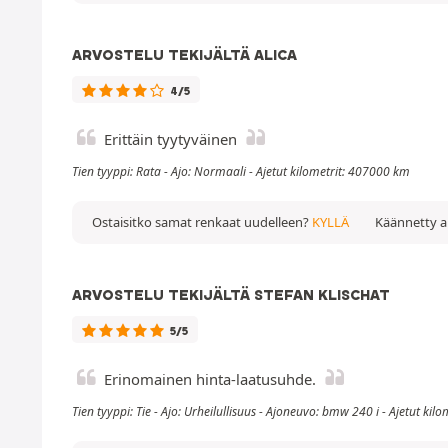
ARVOSTELU TEKIJÄLTÄ ALICA
4/5
Erittäin tyytyväinen
Tien tyyppi: Rata - Ajo: Normaali - Ajetut kilometrit: 407000 km
Ostaisitko samat renkaat uudelleen?
KYLLÄ
Käännetty ar
ARVOSTELU TEKIJÄLTÄ STEFAN KLISCHAT
5/5
Erinomainen hinta-laatusuhde.
Tien tyyppi: Tie - Ajo: Urheilullisuus - Ajoneuvo: bmw 240 i - Ajetut ki