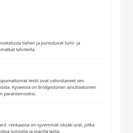
kosketusta tiehen ja pureutuvat lumi- ja
atkat talviteillä.
pumattomat testit ovat vahvistaneet sen
iosta. Kyseessä on Bridgestonen ainutlaatuinen
on parantamiseksi.
ard -renkaassa on syvemmät siksak-urat, jotka
toa lumisilla ja märillä teillä.