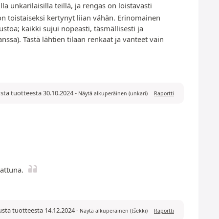
karilaisilla teillä, ja rengas on loistavasti
n toistaiseksi kertynyt liian vähän. Erinomainen
ustoa; kaikki sujui nopeasti, täsmällisesti ja
ssa). Tästä lähtien tilaan renkaat ja vanteet vain
usta tuotteesta 30.10.2024
-
Näytä alkuperäinen (unkari)
Raportti
rattuna.
usta tuotteesta 14.12.2024
-
Näytä alkuperäinen (tšekki)
Raportti