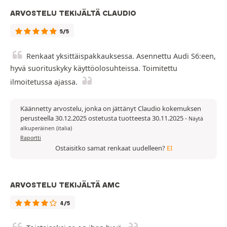
ARVOSTELU TEKIJÄLTÄ CLAUDIO
5/5
Renkaat yksittäispakkauksessa. Asennettu Audi S6:een,
hyvä suorituskyky käyttöolosuhteissa. Toimitettu
ilmoitetussa ajassa.
Käännetty arvostelu, jonka on jättänyt Claudio kokemuksen
perusteella 30.12.2025 ostetusta tuotteesta 30.11.2025
-
Näytä
alkuperäinen (italia)
Raportti
Ostaisitko samat renkaat uudelleen?
EI
ARVOSTELU TEKIJÄLTÄ AMC
4/5