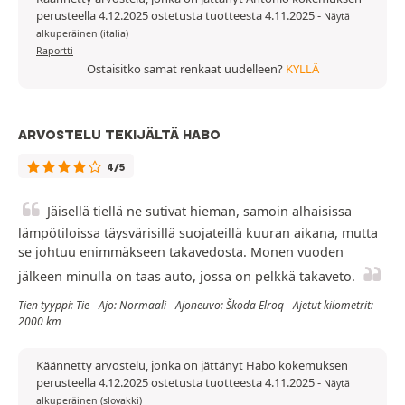
perusteella 4.12.2025 ostetusta tuotteesta 4.11.2025
-
Näytä
alkuperäinen (italia)
Raportti
Ostaisitko samat renkaat uudelleen?
KYLLÄ
ARVOSTELU TEKIJÄLTÄ HABO
4/5
Jäisellä tiellä ne sutivat hieman, samoin alhaisissa
lämpötiloissa täysvärisillä suojateillä kuuran aikana, mutta
se johtuu enimmäkseen takavedosta. Monen vuoden
jälkeen minulla on taas auto, jossa on pelkkä takaveto.
Tien tyyppi: Tie - Ajo: Normaali - Ajoneuvo: Škoda Elroq - Ajetut kilometrit:
2000 km
Käännetty arvostelu, jonka on jättänyt Habo kokemuksen
perusteella 4.12.2025 ostetusta tuotteesta 4.11.2025
-
Näytä
alkuperäinen (slovakki)