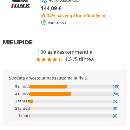
Henkilöautot talvi
144,09
€
34% halvempi kuin Goodyear
Varastossa
MIELIPIDE
100 asiakaskommenttia
4.5 /5 tähteä
Suodata arvostelut napsauttamalla riviä.
5 tähteä
(45)
4 tähteä
(50)
3 tähteä
(5)
2 tähteä
(0)
1 tähti
(0)