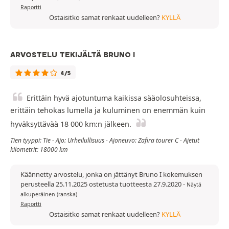
Raportti
Ostaisitko samat renkaat uudelleen?
KYLLÄ
ARVOSTELU TEKIJÄLTÄ BRUNO I
4/5
Erittäin hyvä ajotuntuma kaikissa sääolosuhteissa,
erittäin tehokas lumella ja kuluminen on enemmän kuin
hyväksyttävää 18 000 km:n jälkeen.
Tien tyyppi: Tie - Ajo: Urheilullisuus - Ajoneuvo: Zafira tourer C - Ajetut
kilometrit: 18000 km
Käännetty arvostelu, jonka on jättänyt Bruno I kokemuksen
perusteella 25.11.2025 ostetusta tuotteesta 27.9.2020
-
Näytä
alkuperäinen (ranska)
Raportti
Ostaisitko samat renkaat uudelleen?
KYLLÄ