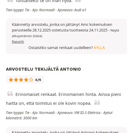
Toistaiseksi se on ihan hyvä.
Tien tyyppi: Tie - Ajo: Normaali - Ajoneuvo: Audi a1
Käännetty arvostelu, jonka on jättänyt Amc kokemuksen
perusteella 28.12.2025 ostetusta tuotteesta 24.11.2025
-
Näytä
alkuperäinen (italia)
Raportti
Ostaisitko samat renkaat uudelleen?
KYLLÄ
ARVOSTELU TEKIJÄLTÄ ANTONIO
4/5
Erinomaiset renkaat. Erinomainen hinta. Ainoa pieni
haitta on, että toimitus ei ole kovin nopea.
Tien tyyppi: Tie - Ajo: Normaali - Ajoneuvo: VW ID.3 Elettrica - Ajetut
kilometrit: 3000 km
Käännetty arvostelu, jonka on jättänyt Antonio kokemuksen