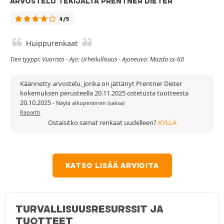
ARVOSTELU TEKIJÄLTÄ PRENTNER DIETER
4/5
Huippurenkaat
Tien tyyppi: Vuoristo - Ajo: Urheilullisuus - Ajoneuvo: Mazda cx-60
Käännetty arvostelu, jonka on jättänyt Prentner Dieter
kokemuksen perusteella 20.11.2025 ostetusta tuotteesta
20.10.2025
-
Näytä alkuperäinen (saksa)
Raportti
Ostaisitko samat renkaat uudelleen?
KYLLÄ
KATSO LISÄÄ ARVIOITA
TURVALLISUUSRESURSSIT JA
TUOTTEET