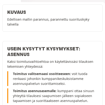
KUVAUS
Edellisen mallin parannus, parannettu suorituskyky
talvella
USEIN KYSYTYT KYSYMYKSET:
ASENNUS
Kaksi toimitusvaihtoehtoa on käytettävissäsi tilauksen
tekemisen yhteydessä:
Toimitus valitsemaasi osoitteeseen:
voit tuoda
renkaasi johonkin kumppanikeskuksistamme
asennuspalvelun suorittamiseksi.
Toimitus asennusasemalle:
kumppani ottaa sinuun
yhteyttä tilauksesi saapumisen jälkeen sopiakseen
tapaamisen ja suorittaakseen asennuspalvelun.