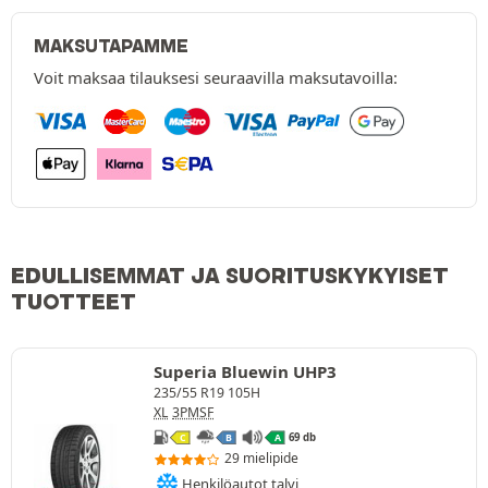
MAKSUTAPAMME
Voit maksaa tilauksesi seuraavilla maksutavoilla:
EDULLISEMMAT JA SUORITUSKYKYISET
TUOTTEET
Superia Bluewin UHP3
235/55 R19 105H
XL
3PMSF
69 db
C
B
A
29 mielipide
Henkilöautot talvi