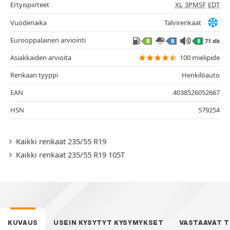
Ertyispiirteet
XL
3PMSF
EDT
Vuodenaika
Talvirenkaat
Eurooppalainen arviointi
71 db
B
B
B
Asiakkaiden arvioita
100 mielipide
Renkaan tyyppi
Henkilöauto
EAN
4038526052667
HSN
579254
Kaikki renkaat 235/55 R19
Kaikki renkaat 235/55 R19 105T
KUVAUS
USEIN KYSYTYT KYSYMYKSET
VASTAAVAT 