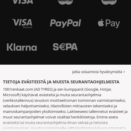
Jatka selaamista hyväksymättä >
TIETOJA EVÄSTEISTÄ JA MUISTA SEURANTAOHJELMISTA
1001renkaat.com (AD TYRES) ja sen kumppanit (Google, Hotjar,
Microsoft) käyttävät evästeitä ja muita seurantaohjelmia
(verkkotallennus) sivuston moitteettoman toiminnan varmistamiseksi,
selauksen helpottamiseksi, tilastollisten mittausten tekemiseksi ja
mainoskampanjoiden yksilöimiseksi. Laitteeseesi tallennetut evästeet ja
muut seurantaohjelmat voivat sisältää henkilötietoja. Emme aseta
evästeitä tai muita seurantaohjelmia ilman selvää ja tietoista
suostumustasi, sivuston toiminnalle välttämättömiä lukuun ottamatta.