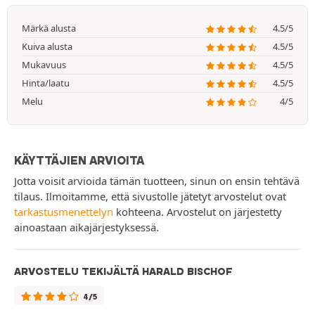
Märkä alusta
4.5/5
Kuiva alusta
4.5/5
Mukavuus
4.5/5
Hinta/laatu
4.5/5
Melu
4/5
KÄYTTÄJIEN ARVIOITA
Jotta voisit arvioida tämän tuotteen, sinun on ensin tehtävä
tilaus. Ilmoitamme, että sivustolle jätetyt arvostelut ovat
tarkastusmenettelyn
kohteena. Arvostelut on järjestetty
ainoastaan aikajärjestyksessä.
ARVOSTELU TEKIJÄLTÄ HARALD BISCHOF
4/5