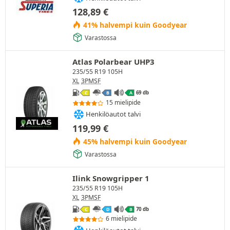
128,89
€
41% halvempi kuin Goodyear
Varastossa
Atlas Polarbear UHP3
235/55 R19 105H
XL
3PMSF
69 db
C
B
A
15 mielipide
Henkilöautot talvi
119,99
€
45% halvempi kuin Goodyear
Varastossa
Ilink Snowgripper 1
235/55 R19 105H
XL
3PMSF
70 db
C
D
B
6 mielipide