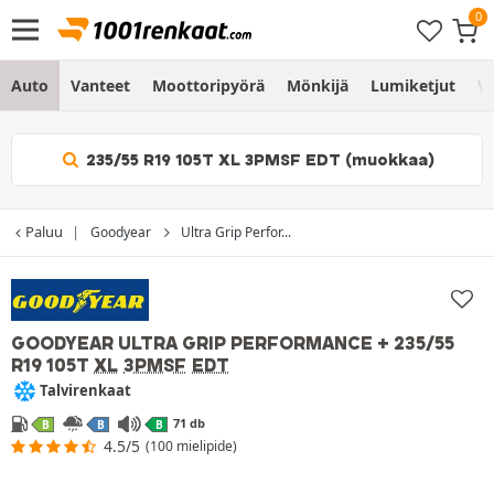
Auto
Vanteet
Moottoripyörä
Mönkijä
Lumiketjut
Vo
235/55 R19 105T XL 3PMSF EDT (muokkaa)
Paluu
Goodyear
Ultra Grip Perfor...
GOODYEAR ULTRA GRIP PERFORMANCE +
235/55
R19 105T
XL
3PMSF
EDT
Talvirenkaat
71 db
B
B
B
4.5/5
(100 mielipide)