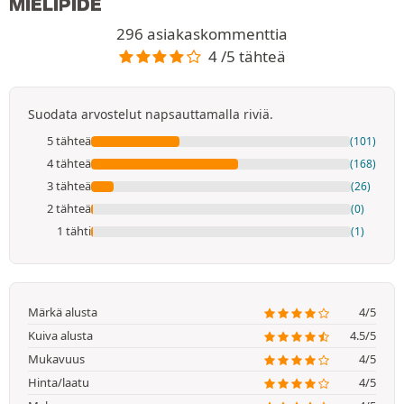
MIELIPIDE
296 asiakaskommenttia
4 /5 tähteä
Suodata arvostelut napsauttamalla riviä.
5 tähteä
(101)
4 tähteä
(168)
3 tähteä
(26)
2 tähteä
(0)
1 tähti
(1)
Märkä alusta
4/5
Kuiva alusta
4.5/5
Mukavuus
4/5
Hinta/laatu
4/5