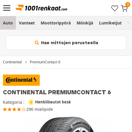
Auto
Vanteet
Moottoripyörä
Mönkijä
Lumiketjut
Vo
Hae mittojen perusteella
Continental
PremiumContact 6
CONTINENTAL PREMIUMCONTACT 6
Kategoria :
Henkilöautot kesä
296 mielipide