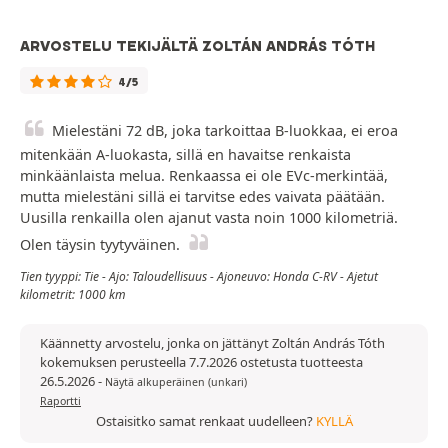
ARVOSTELU TEKIJÄLTÄ ZOLTÁN ANDRÁS TÓTH
4/5
Mielestäni 72 dB, joka tarkoittaa B-luokkaa, ei eroa
mitenkään A-luokasta, sillä en havaitse renkaista
minkäänlaista melua. Renkaassa ei ole EVc-merkintää,
mutta mielestäni sillä ei tarvitse edes vaivata päätään.
Uusilla renkailla olen ajanut vasta noin 1000 kilometriä.
Olen täysin tyytyväinen.
Tien tyyppi: Tie - Ajo: Taloudellisuus - Ajoneuvo: Honda C-RV - Ajetut
kilometrit: 1000 km
Käännetty arvostelu, jonka on jättänyt Zoltán András Tóth
kokemuksen perusteella 7.7.2026 ostetusta tuotteesta
26.5.2026
-
Näytä alkuperäinen (unkari)
Raportti
Ostaisitko samat renkaat uudelleen?
KYLLÄ