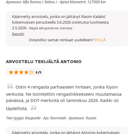
Ajoneuvo: Alfa Romeo ( Stelvio ) - Ajetut kilometrit: 127000 km
Käännetty arvostelu, jonka on jättänyt Rasim Kalabić
kokemuksen perusteella 3.6.2026 ostetusta tuotteesta
2.5.2026
-
Näytä alkuperäinen (ranska)
Raportti
Ostaisitko samat renkaat uudelleen?
KYLLÄ
ARVOSTELU TEKIJÄLTÄ ANTONIO
4/5
Ostin 4 rengasta parhaaseen hintaan, jonka löysin
verkosta. Ne toimitettiin rengasliikkeeseeni muutamassa
päivässä, ja DOT-merkintä oli tammikuu 2026. Kaikki oli
täydellistä.
Tien tyyppi: Kaupunki - Ajo: Normaali - Ajoneuvo: Tucson
Käännetty arvostelu, jonka on jättänyt Antonio kokemuksen