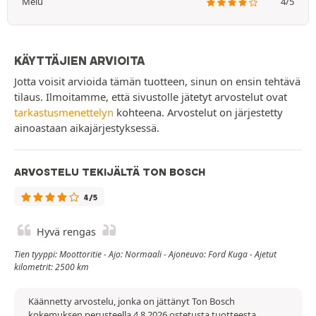
Melu
4/5
KÄYTTÄJIEN ARVIOITA
Jotta voisit arvioida tämän tuotteen, sinun on ensin tehtävä
tilaus. Ilmoitamme, että sivustolle jätetyt arvostelut ovat
tarkastusmenettelyn
kohteena. Arvostelut on järjestetty
ainoastaan aikajärjestyksessä.
ARVOSTELU TEKIJÄLTÄ TON BOSCH
4/5
Hyvä rengas
Tien tyyppi: Moottoritie - Ajo: Normaali - Ajoneuvo: Ford Kuga - Ajetut
kilometrit: 2500 km
Käännetty arvostelu, jonka on jättänyt Ton Bosch
kokemuksen perusteella 4.8.2026 ostetusta tuotteesta