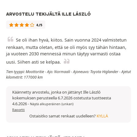
ARVOSTELU TEKIJÄLTÄ ILLE LÁSZLÓ
4/5
Se oli ihan hyvä, kiitos. Sain vuonna 2024 valmistetun
renkaan, mutta oletan, että se oli myös syy tähän hintaan,
ja vuoteen 2030 mennessä minun täytyy varmasti ostaa
uusi. Siihen asti se kelpaa.
Tien tyyppi: Moottoritie - Ajo: Normaali - Ajoneuvo: Toyota Higlander - Ajetut
kilometrit: 177000 km
Käännetty arvostelu, jonka on jättänyt Ille László
kokemuksen perusteella 6.7.2026 ostetusta tuotteesta
4.6.2026
-
Näytä alkuperäinen (unkari)
Raportti
Ostaisitko samat renkaat uudelleen?
KYLLÄ