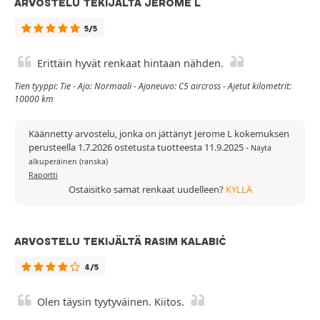
ARVOSTELU TEKIJÄLTÄ JEROME L
5/5
Erittäin hyvät renkaat hintaan nähden.
Tien tyyppi: Tie - Ajo: Normaali - Ajoneuvo: C5 aircross - Ajetut kilometrit:
10000 km
Käännetty arvostelu, jonka on jättänyt Jerome L kokemuksen
perusteella 1.7.2026 ostetusta tuotteesta 11.9.2025
-
Näytä
alkuperäinen (ranska)
Raportti
Ostaisitko samat renkaat uudelleen?
KYLLÄ
ARVOSTELU TEKIJÄLTÄ RASIM KALABIĆ
4/5
Olen täysin tyytyväinen. Kiitos.