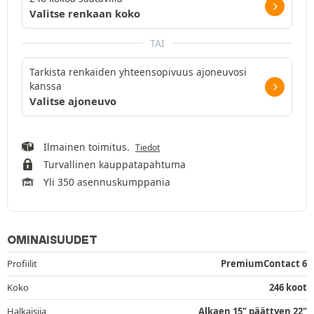
Valitse renkaan koko
TAI
Tarkista renkaiden yhteensopivuus ajoneuvosi
kanssa
Valitse ajoneuvo
Ilmainen toimitus.
Tiedot
Turvallinen kauppatapahtuma
Yli 350 asennuskumppania
OMINAISUUDET
Profiilit
PremiumContact 6
Koko
246 koot
Halkaisija
Alkaen 15" päättyen 22"