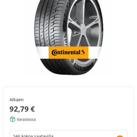
Alkaen
92,79
€
Varastossa
246 kokoa saatavilla