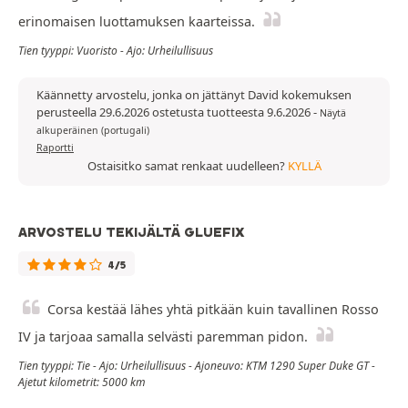
erinomaisen luottamuksen kaarteissa.
Tien tyyppi: Vuoristo - Ajo: Urheilullisuus
Käännetty arvostelu, jonka on jättänyt David kokemuksen
perusteella 29.6.2026 ostetusta tuotteesta 9.6.2026
-
Näytä
alkuperäinen (portugali)
Raportti
Ostaisitko samat renkaat uudelleen?
KYLLÄ
ARVOSTELU TEKIJÄLTÄ GLUEFIX
4/5
Corsa kestää lähes yhtä pitkään kuin tavallinen Rosso
IV ja tarjoaa samalla selvästi paremman pidon.
Tien tyyppi: Tie - Ajo: Urheilullisuus - Ajoneuvo: KTM 1290 Super Duke GT -
Ajetut kilometrit: 5000 km