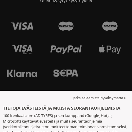
Usein kysytyt kysymykset
Jatka selaamista hyväksymättä >
TIETOJA EVÄSTEISTÄ JA MUISTA SEURANTAOHJELMISTA
1001renkaat.com (AD TYRES) ja sen kumppanit (Google, Hotjar,
Microsoft) käyttävät evästeitä ja muita seurantaohjelmia
(verkkotallennus) sivuston moitteettoman toiminnan varmistamiseksi,