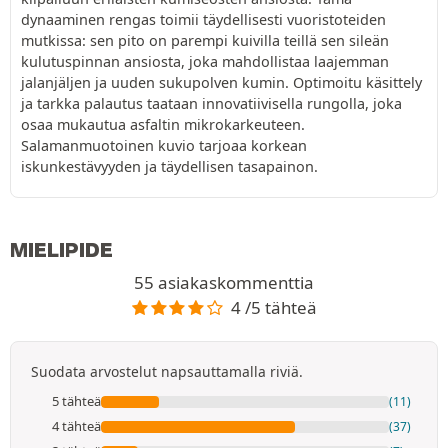
dynaaminen rengas toimii täydellisesti vuoristoteiden
mutkissa: sen pito on parempi kuivilla teillä sen sileän
kulutuspinnan ansiosta, joka mahdollistaa laajemman
jalanjäljen ja uuden sukupolven kumin. Optimoitu käsittely
ja tarkka palautus taataan innovatiivisella rungolla, joka
osaa mukautua asfaltin mikrokarkeuteen.
Salamanmuotoinen kuvio tarjoaa korkean
iskunkestävyyden ja täydellisen tasapainon.
MIELIPIDE
55 asiakaskommenttia
4 /5 tähteä
Suodata arvostelut napsauttamalla riviä.
5 tähteä
(11)
4 tähteä
(37)