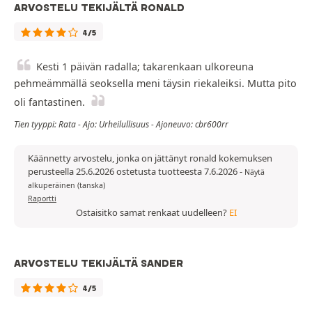
ARVOSTELU TEKIJÄLTÄ RONALD
4/5
Kesti 1 päivän radalla; takarenkaan ulkoreuna
pehmeämmällä seoksella meni täysin riekaleiksi. Mutta pito
oli fantastinen.
Tien tyyppi: Rata - Ajo: Urheilullisuus - Ajoneuvo: cbr600rr
Käännetty arvostelu, jonka on jättänyt ronald kokemuksen
perusteella 25.6.2026 ostetusta tuotteesta 7.6.2026
-
Näytä
alkuperäinen (tanska)
Raportti
Ostaisitko samat renkaat uudelleen?
EI
ARVOSTELU TEKIJÄLTÄ SANDER
4/5