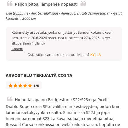
Paljon pitoa, lämpenee nopeasti
Tien tyyppi: Tie - Ajo: Urheilullisuus - Ajoneuvo: Ducati desmocedici rr - Ajetut
kilometrit: 2000 km
Käännetty arvostelu, jonka on jättänyt Sander kokemuksen
perusteella 20.6.2026 ostetusta tuotteesta 27.4.2026
-
Näytä
alkuperäinen (hollanti)
Raportti
Ostaisitko samat renkaat uudelleen?
KYLLÄ
ARVOSTELU TEKIJÄLTÄ COSTA
5/5
Hieno tasapaino Bridgestone S22/S23:n ja Pirelli
Diablo Supercorsa SP:n välillä niin kestävyyden, pidon kuin
lämmönsietokyvynkin osalta. Siinä missä S22:t ja jopa
hieman paremmat S23:t alkavat sulaa ja menettää pitoa,
Rosso 4 Corsa -renkaissa on vielä reilusti varaa. Lopulta ne