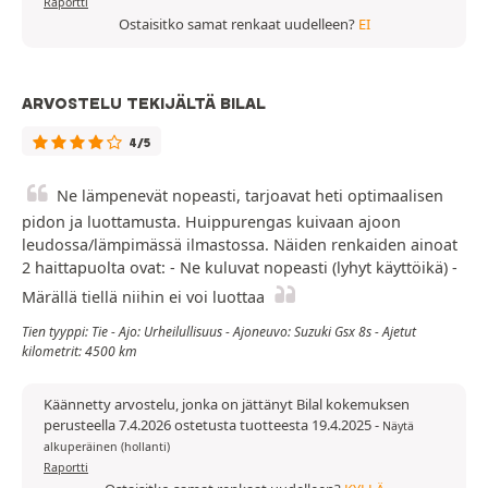
Raportti
Ostaisitko samat renkaat uudelleen?
EI
ARVOSTELU TEKIJÄLTÄ BILAL
4/5
Ne lämpenevät nopeasti, tarjoavat heti optimaalisen
pidon ja luottamusta. Huippurengas kuivaan ajoon
leudossa/lämpimässä ilmastossa. Näiden renkaiden ainoat
2 haittapuolta ovat: - Ne kuluvat nopeasti (lyhyt käyttöikä) -
Märällä tiellä niihin ei voi luottaa
Tien tyyppi: Tie - Ajo: Urheilullisuus - Ajoneuvo: Suzuki Gsx 8s - Ajetut
kilometrit: 4500 km
Käännetty arvostelu, jonka on jättänyt Bilal kokemuksen
perusteella 7.4.2026 ostetusta tuotteesta 19.4.2025
-
Näytä
alkuperäinen (hollanti)
Raportti