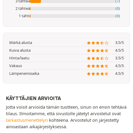
3 tähteä
(7)
2 tähteä
(0)
1 tähti
(0)
Märkä alusta
3.5/5
Kuiva alusta
4.5/5
Hinta/laatu
3.5/5
Vakaus
4.5/5
Lämpenemisaika
4.5/5
KÄYTTÄJIEN ARVIOITA
Jotta voisit arvioida tämän tuotteen, sinun on ensin tehtävä
tilaus. Ilmoitamme, että sivustolle jätetyt arvostelut ovat
tarkastusmenettelyn
kohteena. Arvostelut on järjestetty
ainoastaan aikajärjestyksessä.