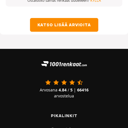
Ostaisitko samat renkaat uudelleen?
KYLLÄ
KATSO LISÄÄ ARVIOITA
Arvosana
4.84
/
5
|
66416
arvostelua
PIKALINKIT