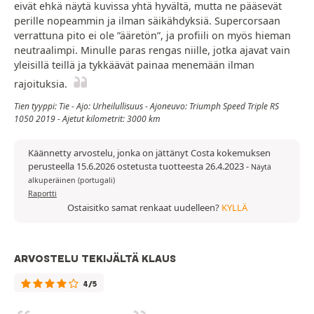
eivät ehkä näytä kuvissa yhtä hyvältä, mutta ne pääsevät
perille nopeammin ja ilman säikähdyksiä. Supercorsaan
verrattuna pito ei ole ”ääretön”, ja profiili on myös hieman
neutraalimpi. Minulle paras rengas niille, jotka ajavat vain
yleisillä teillä ja tykkäävät painaa menemään ilman
rajoituksia.
Tien tyyppi: Tie - Ajo: Urheilullisuus - Ajoneuvo: Triumph Speed Triple RS
1050 2019 - Ajetut kilometrit: 3000 km
Käännetty arvostelu, jonka on jättänyt Costa kokemuksen
perusteella 15.6.2026 ostetusta tuotteesta 26.4.2023
-
Näytä
alkuperäinen (portugali)
Raportti
Ostaisitko samat renkaat uudelleen?
KYLLÄ
ARVOSTELU TEKIJÄLTÄ KLAUS
4/5