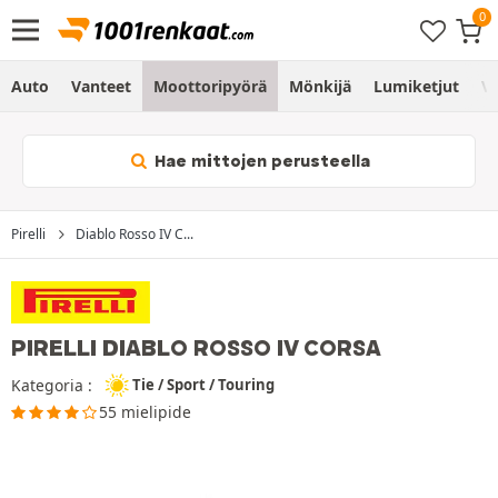
Auto
Vanteet
Moottoripyörä
Mönkijä
Lumiketjut
Vo
Hae mittojen perusteella
Pirelli
Diablo Rosso IV C...
PIRELLI DIABLO ROSSO IV CORSA
Kategoria :
Tie / Sport / Touring
55 mielipide