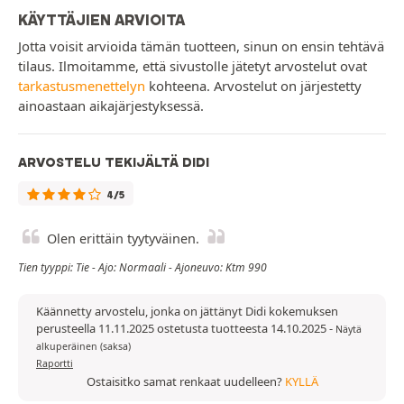
KÄYTTÄJIEN ARVIOITA
Jotta voisit arvioida tämän tuotteen, sinun on ensin tehtävä
tilaus. Ilmoitamme, että sivustolle jätetyt arvostelut ovat
tarkastusmenettelyn
kohteena. Arvostelut on järjestetty
ainoastaan aikajärjestyksessä.
ARVOSTELU TEKIJÄLTÄ DIDI
4/5
Olen erittäin tyytyväinen.
Tien tyyppi: Tie - Ajo: Normaali - Ajoneuvo: Ktm 990
Käännetty arvostelu, jonka on jättänyt Didi kokemuksen
perusteella 11.11.2025 ostetusta tuotteesta 14.10.2025
-
Näytä
alkuperäinen (saksa)
Raportti
Ostaisitko samat renkaat uudelleen?
KYLLÄ