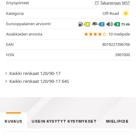
Ertyispiirteet
TT
Takarengas
MST
Kategoria
Off-Road
Eurooppalainen arviointi
73 db
C
C
B
Asiakkaiden arvioita
10 mielipide
EAN
8019227396706
HSN
3967000
Kaikki renkaat 120/90-17
Kaikki renkaat 120/90-17 64S
KUVAUS
USEIN KYSYTYT KYSYMYKSET
MIELIPIDE