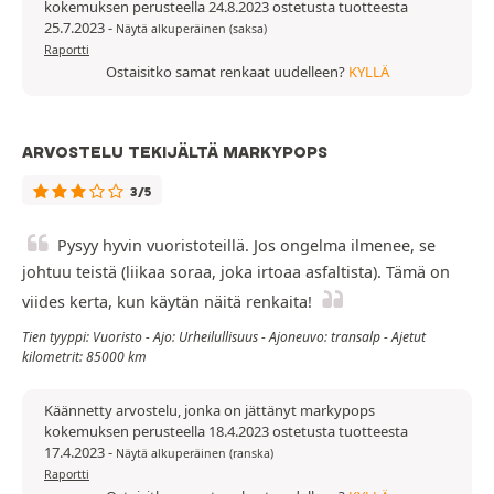
kokemuksen perusteella 24.8.2023 ostetusta tuotteesta
25.7.2023
-
Näytä alkuperäinen (saksa)
Raportti
Ostaisitko samat renkaat uudelleen?
KYLLÄ
ARVOSTELU TEKIJÄLTÄ MARKYPOPS
3/5
Pysyy hyvin vuoristoteillä. Jos ongelma ilmenee, se
johtuu teistä (liikaa soraa, joka irtoaa asfaltista). Tämä on
viides kerta, kun käytän näitä renkaita!
Tien tyyppi: Vuoristo - Ajo: Urheilullisuus - Ajoneuvo: transalp - Ajetut
kilometrit: 85000 km
Käännetty arvostelu, jonka on jättänyt markypops
kokemuksen perusteella 18.4.2023 ostetusta tuotteesta
17.4.2023
-
Näytä alkuperäinen (ranska)
Raportti