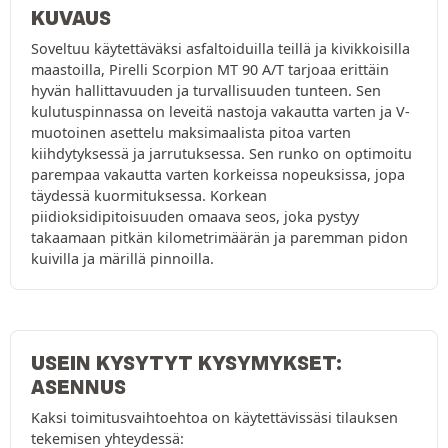
KUVAUS
Soveltuu käytettäväksi asfaltoiduilla teillä ja kivikkoisilla
maastoilla, Pirelli Scorpion MT 90 A/T tarjoaa erittäin
hyvän hallittavuuden ja turvallisuuden tunteen. Sen
kulutuspinnassa on leveitä nastoja vakautta varten ja V-
muotoinen asettelu maksimaalista pitoa varten
kiihdytyksessä ja jarrutuksessa. Sen runko on optimoitu
parempaa vakautta varten korkeissa nopeuksissa, jopa
täydessä kuormituksessa. Korkean
piidioksidipitoisuuden omaava seos, joka pystyy
takaamaan pitkän kilometrimäärän ja paremman pidon
kuivilla ja märillä pinnoilla.
USEIN KYSYTYT KYSYMYKSET:
ASENNUS
Kaksi toimitusvaihtoehtoa on käytettävissäsi tilauksen
tekemisen yhteydessä: