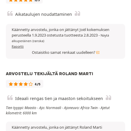
5/5
Aikataulujen noudattaminen
Käännetty arvostelu, jonka on jättänyt Joël kokemuksen
perusteella 1.9.2023 ostetusta tuotteesta 2.8.2023
-
Näytä
alkuperäinen (ranska)
Raportti
Ostaisitko samat renkaat uudelleen?
EI
ARVOSTELU TEKIJÄLTÄ ROLAND MARTI
4/5
Ideaali rengas tien ja maaston sekoitukseen
Tien tyyppi: Maasto - Ajo: Normaali - Ajoneuvo: Africa Twin - Ajetut
kilometrit: 6000 km
Käännetty arvostelu, jonka on jättänyt Roland Marti