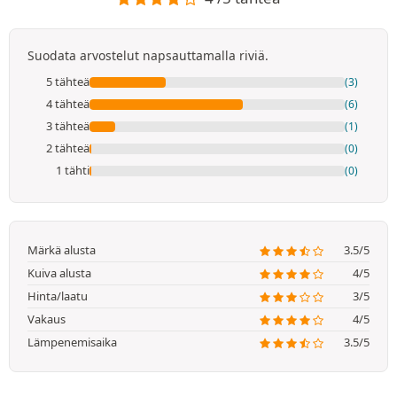
Suodata arvostelut napsauttamalla riviä.
5 tähteä
(3)
4 tähteä
(6)
3 tähteä
(1)
2 tähteä
(0)
1 tähti
(0)
Märkä alusta
3.5/5
Kuiva alusta
4/5
Hinta/laatu
3/5
Vakaus
4/5
Lämpenemisaika
3.5/5