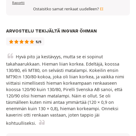
Raportti
Ostaisitko samat renkaat uudelleen?
EI
ARVOSTELU TEKIJÄLTÄ INGVAR ÖHMAN
5/5
Hyvä pito ja kestävyys, mutta se ei sopinut
takahaarukkaan. Hieman liian korkea. Edeltäjä, koossa
130/80, eli MT80, on selvästi matalampi. Kokeilin ensin
MT90:n 130/80-kokoa, joka oli liian korkea, ja vaikka nimi
viittaisi nimellisesti hieman korkeampaan renkaaseen
koossa 120/90 kuin 130/80, Pirelli Svenska AB sanoi, että
120/90 olisi hieman matalampi. Näin ei ollut. Se oli
täsmälleen kuten nimi antaa ymmärtää (120 × 0,9 on
enemmän kuin 130 × 0,8), hieman korkeampi. Onneksi
kaverini otti renkaan vastaan, joten tappio jäi
kohtuulliseksi.