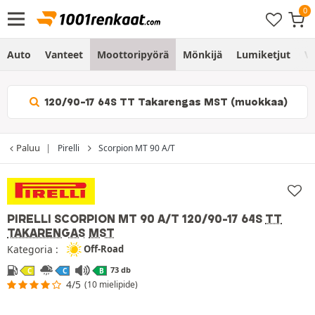
Auto
Vanteet
Moottoripyörä
Mönkijä
Lumiketjut
Vo
120/90-17 64S TT Takarengas MST (muokkaa)
Paluu
Pirelli
Scorpion MT 90 A/T
PIRELLI SCORPION MT 90 A/T
120/90-17 64S
TT
TAKARENGAS
MST
Kategoria :
Off-Road
73 db
C
C
B
4/5
(10 mielipide)