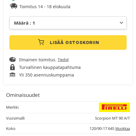
Toimitus 14 - 18 elokuuta
LISÄÄ OSTOSKORIIN
Ilmainen toimitus.
Tiedot
Turvallinen kauppatapahtuma
Yli 350 asennuskumppania
Ominaisuudet
Merkki
Vuosimalli
Scorpion MT 90 A/T
Koko
120/90-17 64S
Muokkaa