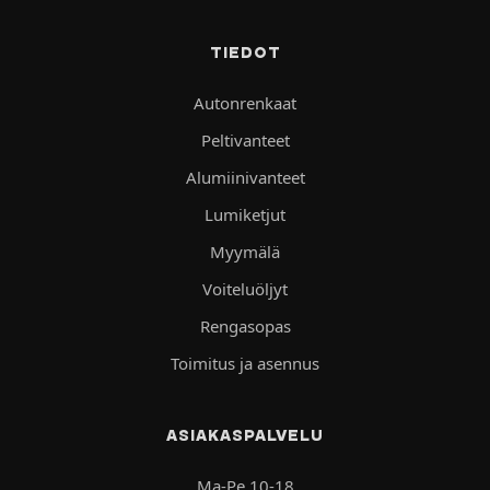
TIEDOT
Autonrenkaat
Peltivanteet
Alumiinivanteet
Lumiketjut
Myymälä
Voiteluöljyt
Rengasopas
Toimitus ja asennus
ASIAKASPALVELU
Ma-Pe 10-18