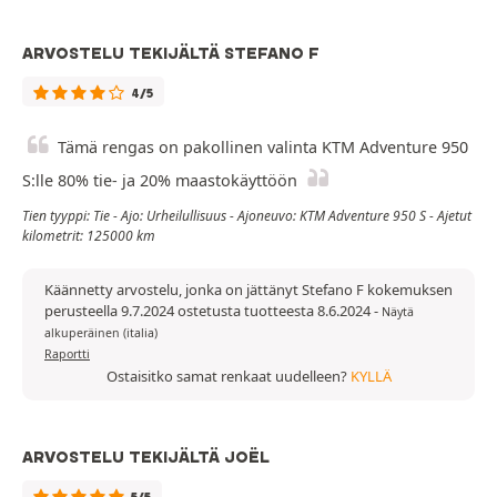
ARVOSTELU TEKIJÄLTÄ STEFANO F
4/5
Tämä rengas on pakollinen valinta KTM Adventure 950
S:lle 80% tie- ja 20% maastokäyttöön
Tien tyyppi: Tie - Ajo: Urheilullisuus - Ajoneuvo: KTM Adventure 950 S - Ajetut
kilometrit: 125000 km
Käännetty arvostelu, jonka on jättänyt Stefano F kokemuksen
perusteella 9.7.2024 ostetusta tuotteesta 8.6.2024
-
Näytä
alkuperäinen (italia)
Raportti
Ostaisitko samat renkaat uudelleen?
KYLLÄ
ARVOSTELU TEKIJÄLTÄ JOËL