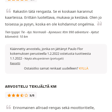
Rakastin tätä rengasta. Se ei koskaan karannut
kaarteissa. Erittäin luotettava, mukava ja kestävä. Olen jo
toisessa ja pysyn, koska en ole kohdannut ongelmia.
Tien tyyppi: Tie - Ajo: Normaali - Ajoneuvo: Ktm 990 adventure - Ajetut
kilometrit: 10 km
Käännetty arvostelu, jonka on jättänyt Paulo Flor
kokemuksen perusteella 1.2.2022 ostetusta tuotteesta
1.1.2022
-
Näytä alkuperäinen (portugali)
Raportti
Ostaisitko samat renkaat uudelleen?
KYLLÄ
ARVOSTELU TEKIJÄLTÄ KM
3/5
Erinomainen allroad-rengas sekä moottoritielle,