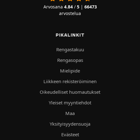
Arvosana
4.84
/
5
|
66473
arvostelua
PIKALINKIT
Rengastakuu
Rengasopas
Mielipide
Liikkeen rekisteröiminen
Oikeudelliset huomautukset
Yleiset myyntiehdot
Maa
Yksityisyydensuoja
Evästeet